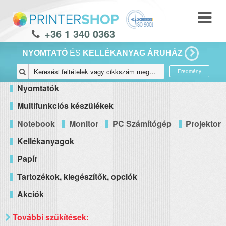
+36 1 340 0363
NYOMTATÓ
ÉS
KELLÉKANYAG ÁRUHÁZ
Eredmény
Nyomtatók
Multifunkciós készülékek
Notebook
Monitor
PC Számítógép
Projektor
Kellékanyagok
Papír
Tartozékok, kiegészítők, opciók
Akciók
További szűkítések: