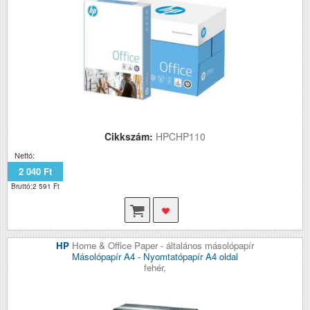
Cikkszám:
HPCHP110
Nettó:
2 040 Ft
Bruttó:2 591 Ft
HP
Home & Office Paper - általános másolópapír
Másolópapír A4 - Nyomtatópapír A4 oldal
fehér,