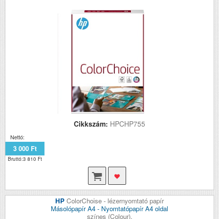
Cikkszám:
HPCHP755
Nettó:
3 000 Ft
Bruttó:3 810 Ft
HP
ColorChoise - lézernyomtató papír
Másolópapír A4 - Nyomtatópapír A4 oldal
színes (Colour),