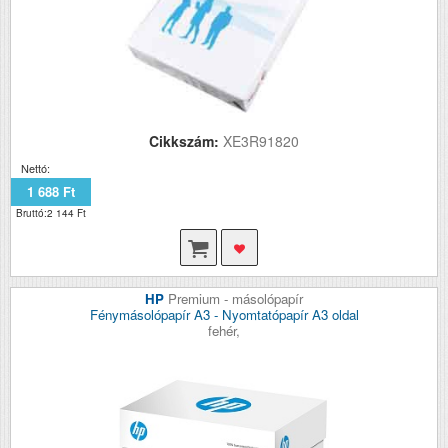
Cikkszám:
XE3R91820
Nettó:
1 688 Ft
Bruttó:2 144 Ft
HP
Premium - másolópapír
Fénymásolópapír A3 - Nyomtatópapír A3 oldal
fehér,