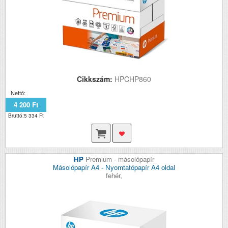
Cikkszám:
HPCHP860
Nettó:
4 200 Ft
Bruttó:5 334 Ft
HP
Premium - másolópapír
Másolópapír A4 - Nyomtatópapír A4 oldal
fehér,