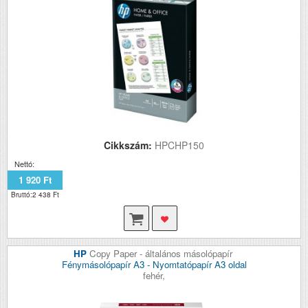
Cikkszám:
HPCHP150
Nettó:
1 920 Ft
Bruttó:2 438 Ft
HP
Copy Paper - általános másolópapír
Fénymásolópapír A3 - Nyomtatópapír A3 oldal
fehér,