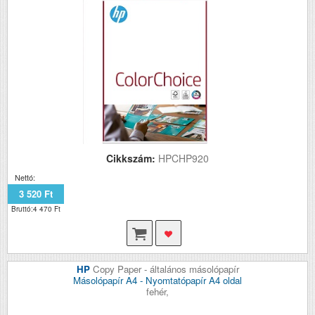
Cikkszám:
HPCHP920
Nettó:
3 520 Ft
Bruttó:4 470 Ft
HP
Copy Paper - általános másolópapír
Másolópapír A4 - Nyomtatópapír A4 oldal
fehér,