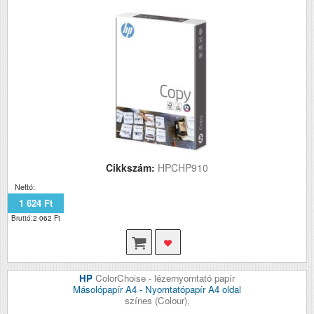
Cikkszám:
HPCHP910
Nettó:
1 624 Ft
Bruttó:2 062 Ft
HP
ColorChoise - lézernyomtató papír
Másolópapír A4 - Nyomtatópapír A4 oldal
színes (Colour),