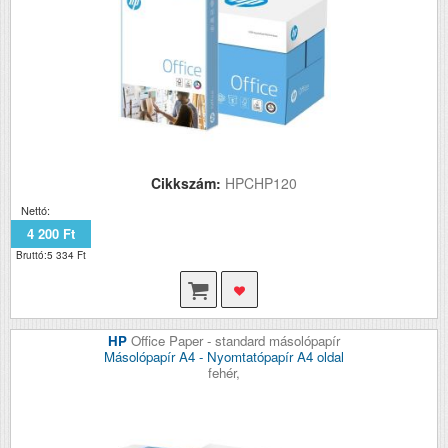
Cikkszám:
HPCHP120
Nettó:
4 200 Ft
Bruttó:5 334 Ft
HP
Office Paper - standard másolópapír
Másolópapír A4 - Nyomtatópapír A4 oldal
fehér,