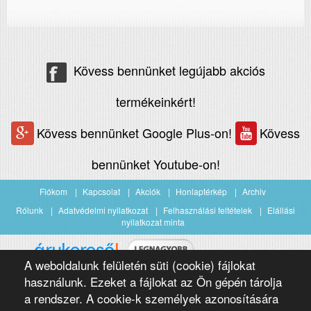
Kövess bennünket legújabb akciós
termékeinkért!
Kövess bennünket Google Plus-on!
Kövess
bennünket Youtube-on!
Fiókom
Kapcsolat
Akciók
Honlaptérkép
Archiv
Rólunk
Adatvédelmi nyilatkozat
Felhasználási feltételek
Elállási
nyilatkozat minta
A weboldalunk felületén süti (cookie) fájlokat
Árukereső.hu
használunk. Ezeket a fájlokat az Ön gépén tárolja
a rendszer. A cookie-k személyek azonosítására