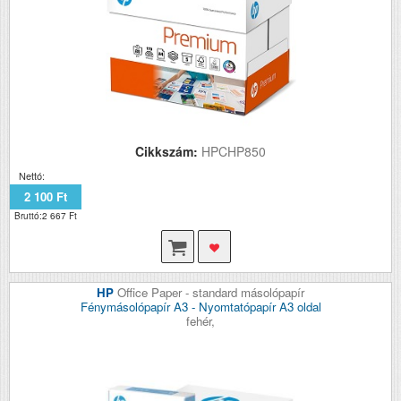
Cikkszám:
HPCHP850
Nettó:
2 100 Ft
Bruttó:2 667 Ft
HP
Office Paper - standard másolópapír
Fénymásolópapír A3 - Nyomtatópapír A3 oldal
fehér,