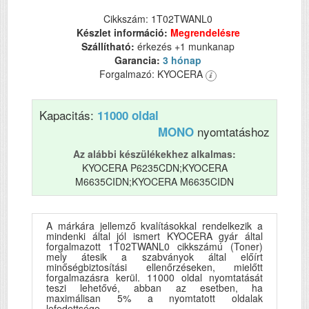
Cikkszám: 1T02TWANL0
Készlet információ:
Megrendelésre
Szállítható:
érkezés +1 munkanap
Garancia:
3 hónap
Forgalmazó: KYOCERA
Kapacitás:
11000 oldal
nyomtatáshoz
MONO
Az alábbi készülékekhez alkalmas:
KYOCERA P6235CDN;KYOCERA
M6635CIDN;KYOCERA M6635CIDN
A márkára jellemző kvalításokkal rendelkezik a
mindenki által jól ismert KYOCERA gyár által
forgalmazott 1T02TWANL0 cikkszámú (Toner)
mely átesik a szabványok által előírt
minőségbiztosítási ellenőrzéseken, mielőtt
forgalmazásra kerül. 11000 oldal nyomtatását
teszi lehetővé, abban az esetben, ha
maximálisan 5% a nyomtatott oldalak
lefedettsége.