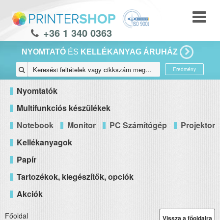
+36 1 340 0363
NYOMTATÓ
ÉS
KELLÉKANYAG ÁRUHÁZ
Eredmény
Nyomtatók
Multifunkciós készülékek
Notebook
Monitor
PC Számítógép
Projektor
Kellékanyagok
Papír
Tartozékok, kiegészítők, opciók
Akciók
Főoldal
Vissza a főoldalra