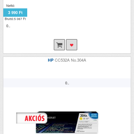
Nettó:
3 990 Ft
Bruttó:5 067 Ft
0..
HP
CC532A No.304A
0..