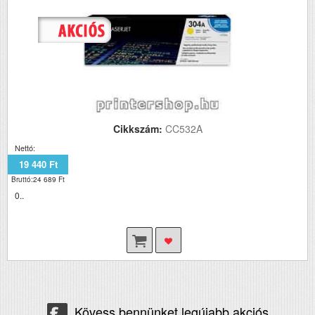
Cikkszám:
CC532A
Nettó:
19 440 Ft
Bruttó:24 689 Ft
0..
Kövess bennünket legújabb akciós