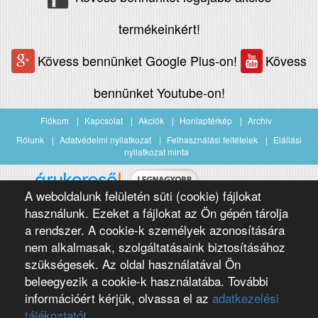
termékeinkért!
Kövess bennünket Google Plus-on!
Kövess
bennünket Youtube-on!
Fiókom
Kapcsolat
Akciók
Honlaptérkép
Archiv
Rólunk
Adatvédelmi nyilatkozat
Felhasználási feltételek
Elállási
nyilatkozat minta
A weboldalunk felületén süti (cookie) fájlokat
Árukereső.hu
használunk. Ezeket a fájlokat az Ön gépén tárolja
a rendszer. A cookie-k személyek azonosítására
nem alkalmasak, szolgáltatásaink biztosításához
szükségesek. Az oldal használatával Ön
beleegyezik a cookie-k használatába. További
információért kérjük, olvassa el az
adatkezelési
Copyright 2016 Négypólus Kft
Webdesign by loomify developer team
tájékoztatót.