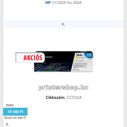
HP
CC532A No.304A
0..
Cikkszám:
CC532A
Nettó:
19 440 Ft
Bruttó:24 689 Ft
0..