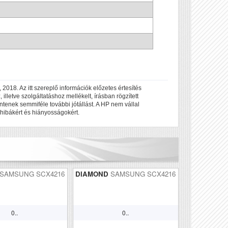
2018. Az itt szereplő információk előzetes értesítés
illetve szolgáltatáshoz mellékelt, írásban rögzített
ntenek semmiféle további jótállást. A HP nem vállal
hibákért és hiányosságokért.
SAMSUNG SCX4216
DIAMOND
SAMSUNG SCX4216
0..
0..