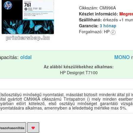
Cikkszám: CM996A
Készlet információ:
Megre
Szállítható:
érkezés +1 mu
Garancia:
3 hónap
Forgalmazó: HP
apacitás:
n
oldal
MONO
Az alábbi készülékekhez alkalmas:
HP Designjet T7100
lsőosztályú mínőségű nyomtatást, másolást biztosít mindenki által jól 
által gyártott CM996A cikkszámú Tintapatron () mely minden esetben
gyárban előírt kötelező, első osztályú minőséget garantáló vizsgál
nyomtatására alkalmas, amennyiben a lefedettség mértéke max 5%.
sszehasonlítás