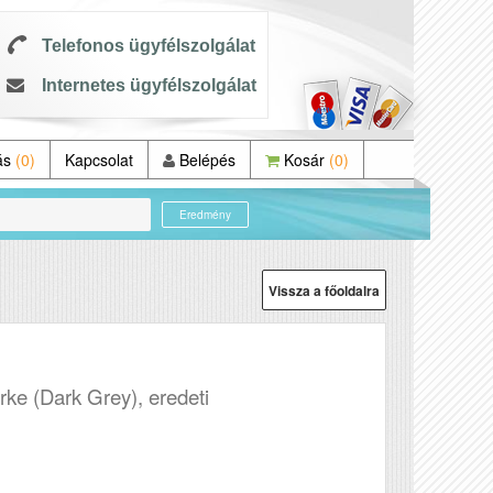
Telefonos ügyfélszolgálat
Internetes ügyfélszolgálat
ás
(0)
Kapcsolat
Belépés
Kosár
(0)
Eredmény
Vissza a főoldalra
1
rke (Dark Grey), eredeti