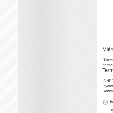
Miér
Tiszta
terme
Term
A HP 7
nyomt
könny
M
N