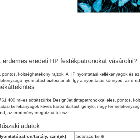
t érdemes eredeti HP festékpatronokat vásárolni?
, pontos, költséghatékony rajzok. A HP nyomtatási kellékanyagok és az 
lékenységű nyomtatást biztosítanak. Így a nyomtatás könnyed, az ere
ékáttekintés
61 400 ml-es sötétszürke DesignJet tintapatronokkal éles, pontos, költ
atási kellékanyagok kevés karbantartást igénylő, nagy termelékenység
ed, az eredmény megbízható lesz.
űszaki adatok
yomtatópatron/tartály, szín(ek)
Sötétszürke