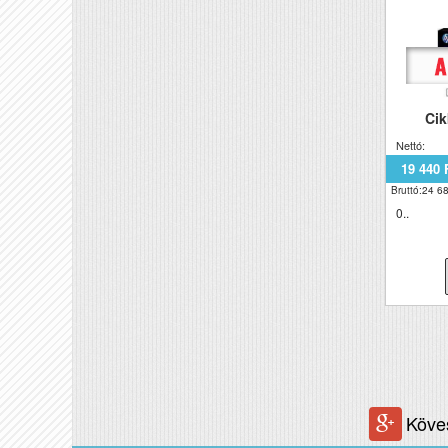
Ci
Nettó:
19 440 
Bruttó:24 68
0..
Köve