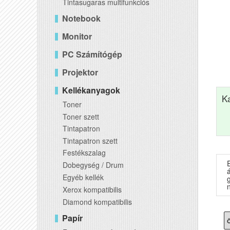
Tintasugaras multifunkciós
Notebook
Monitor
PC Számítógép
Projektor
Kellékanyagok
K
Toner
Toner szett
Tintapatron
Tintapatron szett
Festékszalag
E
Dobegység / Drum
Egyéb kellék
Xerox kompatibilis
Diamond kompatibilis
Papír
Ö