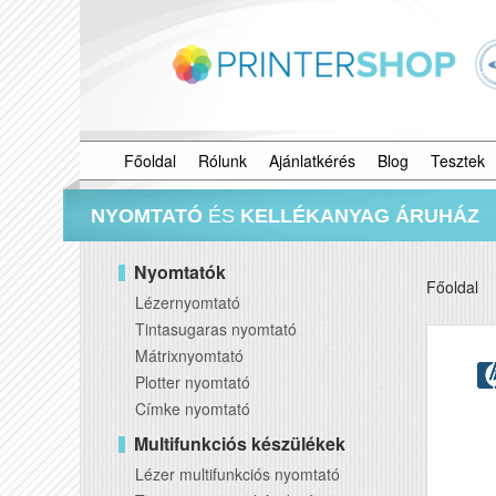
Főoldal
Rólunk
Ajánlatkérés
Blog
Tesztek
NYOMTATÓ
ÉS
KELLÉKANYAG ÁRUHÁZ
Nyomtatók
Főoldal
Lézernyomtató
Tintasugaras nyomtató
Mátrixnyomtató
Plotter nyomtató
Címke nyomtató
Multifunkciós készülékek
Lézer multifunkciós nyomtató