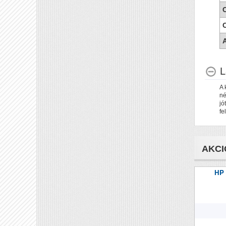
C
A
L
A 
né
jó
fe
AKCI
HP