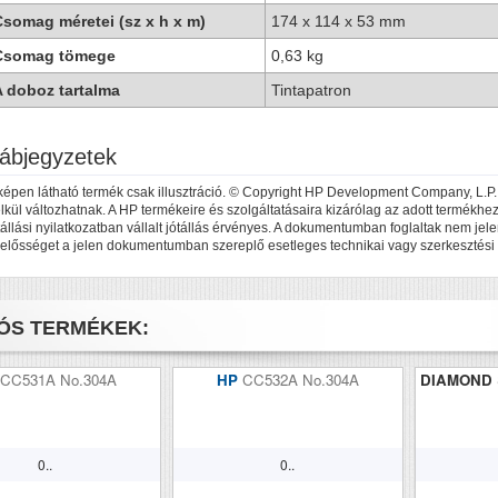
somag méretei (sz x h x m)
174 x 114 x 53 mm
Csomag tömege
0,63 kg
 doboz tartalma
Tintapatron
ábjegyzetek
képen látható termék csak illusztráció. © Copyright HP Development Company, L.P., 
lkül változhatnak. A HP termékeire és szolgáltatásaira kizárólag az adott termékhez, 
tállási nyilatkozatban vállalt jótállás érvényes. A dokumentumban foglaltak nem jele
lelősséget a jelen dokumentumban szereplő esetleges technikai vagy szerkesztési 
ÓS TERMÉKEK:
CC531A No.304A
HP
CC532A No.304A
DIAMOND
0..
0..