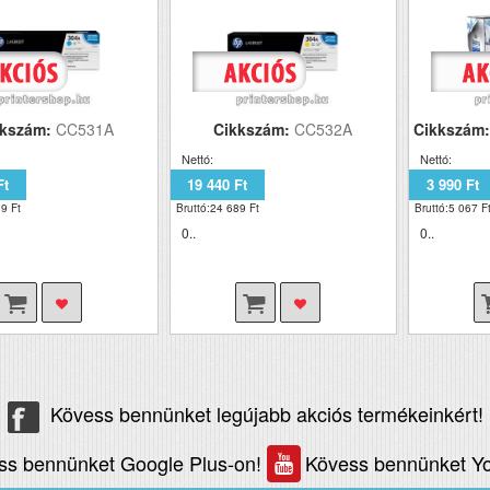
kkszám:
CC531A
Cikkszám:
CC532A
Cikkszám
Nettó:
Nettó:
Ft
19 440 Ft
3 990 Ft
9 Ft
Bruttó:24 689 Ft
Bruttó:5 067 F
0..
0..
Kövess bennünket legújabb akciós termékeinkért!
ss bennünket Google Plus-on!
Kövess bennünket Yo