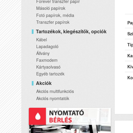
Forever transzfer papír
Másoló papírok
Fotó papírok, média
Transzfer papírok
Pa
Tartozékok, kiegészítők, opciók
Sz
Kábel
Tí
Lapadagoló
Állvány
Ka
Faxmodem
Kiv
Kártyaolvasó
Egyéb tartozék
Ko
Akciók
Akciós multifunkciós
Akciós nyomtatók