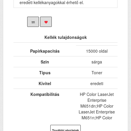
eredeti kellékanyagokkal érhető el.
Kellék tulajdonságok
Papírkapacitás
15000 oldal
Szín
sárga
Típus
Toner
Kivitel
eredeti
Kompatibilitás
HP Color LaserJet
Enterprise
M651dn;HP Color
LaserJet Enterprise
M651n;HP Color
LaserJet Enterprise
M651xh
További részletek