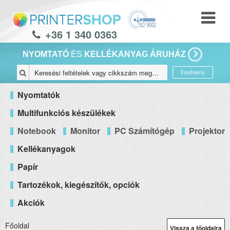
+36 1 340 0363
NYOMTATÓ
ÉS
KELLÉKANYAG ÁRUHÁZ
Eredmény
Nyomtatók
Multifunkciós készülékek
Notebook
Monitor
PC Számítógép
Projektor
Kellékanyagok
Papír
Tartozékok, kiegészítők, opciók
Akciók
Főoldal
Vissza a főoldalra