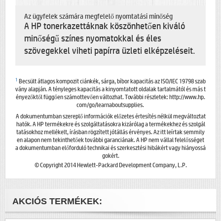
Az ügyfelek számára megfelelő nyomtatási minőség
A HP tonerkazettáknak köszönhetően kiváló
minőségű színes nyomatokkal és éles
szövegekkel viheti papírra üzleti elképzeléseit.
1
Becsült átlagos kompozit ciánkék, sárga, bíbor kapacitás az ISO/IEC 19798 szab
vány alapján. A tényleges kapacitás a kinyomtatott oldalak tartalmától és más t
ényezőktől függően számottevően változhat. További részletek: http://www.hp.
com/go/learnaboutsupplies.
A dokumentumban szereplő információk előzetes értesítés nélkül megváltoztat
hatók. A HP termékekre és szolgáltatásokra kizárólag a termékekhez és szolgál
tatásokhoz mellékelt, írásban rögzített jótállás érvényes. Az itt leírtak semmily
en alapon nem tekinthetőek további garanciának. A HP nem vállal felelősséget
a dokumentumban előforduló technikai és szerkesztési hibákért vagy hiányossá
gokért.
© Copyright 2014 Hewlett-Packard Development Company, L.P.
AKCIÓS TERMÉKEK: