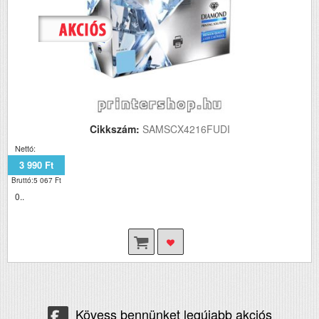
Cikkszám:
SAMSCX4216FUDI
Nettó:
3 990 Ft
Bruttó:5 067 Ft
0..
Kövess bennünket legújabb akciós