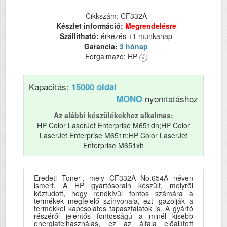
Cikkszám: CF332A
Készlet információ:
Megrendelésre
Szállítható:
érkezés +1 munkanap
Garancia:
3 hónap
Forgalmazó: HP
Kapacitás:
15000 oldal
nyomtatáshoz
MONO
Az alábbi készülékekhez alkalmas:
HP Color LaserJet Enterprise M651dn;HP Color
LaserJet Enterprise M651n;HP Color LaserJet
Enterprise M651xh
Eredeti Toner-, mely CF332A No.654A néven
ismert. A HP gyártósorain készült, melyről
köztudott, hogy rendkívül fontos számára a
termékek megfelelő színvonala, ezt igazolják a
termékkel kapcsolatos tapasztalatok is. A gyártó
részéről jelentős fontosságú a minél kisebb
energiafelhasználás, ez az általa előállított