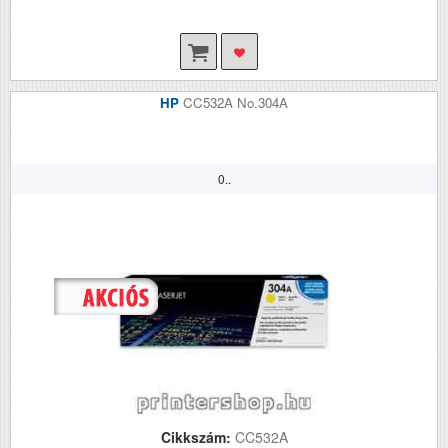
HP
CC532A No.304A
0..
Cikkszám:
CC532A