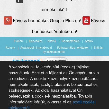
termékeinkért!
Kövess bennünket Google Plus-on!
Kövess
bennünket Youtube-on!
Fiókom
Kapcsolat
Akciók
Honlaptérkép
Archiv
Rólunk
Adatvédelmi nyilatkozat
Felhasználási feltételek
Elállási
nyilatkozat minta
A weboldalunk felületén süti (cookie) fájlokat
Árukereső.hu
használunk. Ezeket a fájlokat az Ön gépén tárolja
a rendszer. A cookie-k személyek azonosítására
nem alkalmasak, szolgáltatásaink biztosításához
szükségesek. Az oldal használatával Ön
beleegyezik a cookie-k használatába. További
információért kérjük, olvassa el az
adatkezelési
Copyright 2016 Négypólus Kft
Webdesign by loomify developer team
tájékoztatót.