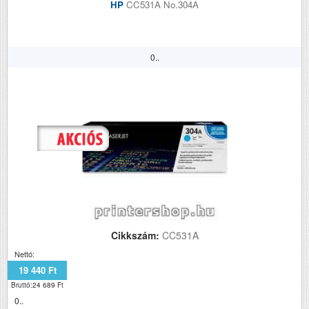
HP
CC531A No.304A
0..
Cikkszám:
CC531A
Nettó:
19 440 Ft
Bruttó:24 689 Ft
0..