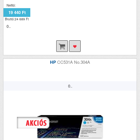
Nettó:
19 440 Ft
Bruttó:24 689 Ft
0..
HP
CC531A No.304A
0..