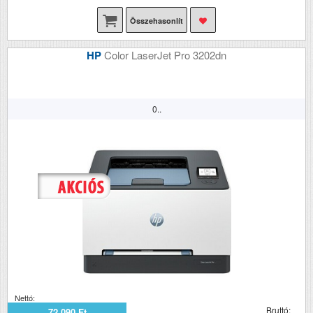
Összehasonlít
HP
Color LaserJet Pro 3202dn
0..
Nettó:
Bruttó:
72 090 Ft