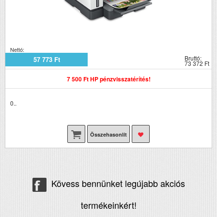
Nettó:
Bruttó:
57 773 Ft
73 372 Ft
7 500 Ft HP pénzvisszatérítés!
0..
Összehasonlít
Kövess bennünket legújabb akciós
termékeinkért!