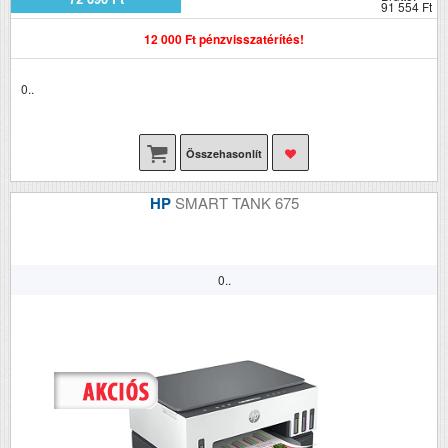
91 554 Ft
12 000 Ft pénzvisszatérítés!
0..
Összehasonlít
HP
SMART TANK 675
0..