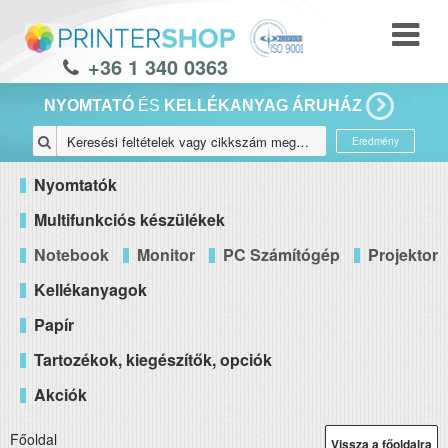
+36 1 340 0363
NYOMTATÓ
ÉS
KELLÉKANYAG ÁRUHÁZ
Eredmény
Nyomtatók
Multifunkciós készülékek
Notebook
Monitor
PC Számítógép
Projektor
Kellékanyagok
Papír
Tartozékok, kiegészítők, opciók
Akciók
Főoldal
Vissza a főoldalra