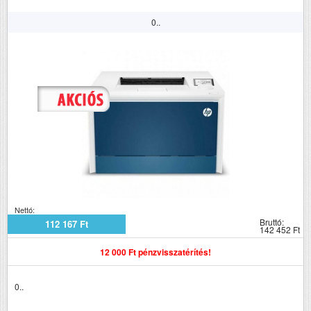
0..
Nettó:
Bruttó:
112 167 Ft
142 452 Ft
12 000 Ft pénzvisszatérítés!
0..