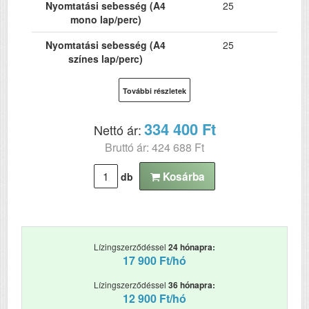
Nyomtatási sebesség (A4
25
mono lap/perc)
Nyomtatási sebesség (A4
25
színes lap/perc)
Hálózat
Igen
További részletek
Wi-Fi
Igen
334 400 Ft
Nettó ár:
USB
Igen
Bruttó ár: 424 688 Ft
Kétoldalas, duplex
Igen
nyomtatás
Kosárba
db
ADF (automatikus
Nem
lapolvasó)
DADF (automatikus
Nem
Lízingszerződéssel
24 hónapra:
kétoldalas lapolvasás)
17 900 Ft/hó
RAM (MB)
2048
Lízingszerződéssel
36 hónapra:
12 900 Ft/hó
Első fekete nyomat
4.8