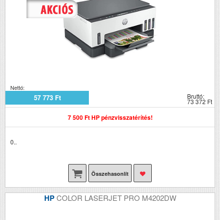
Nettó:
Bruttó:
57 773 Ft
73 372 Ft
7 500 Ft HP pénzvisszatérítés!
0..
Összehasonlít
HP
COLOR LASERJET PRO M4202DW