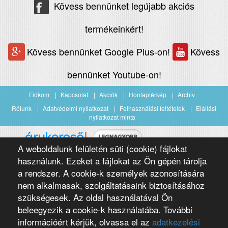
Kövess bennünket legújabb akciós
termékeinkért!
Kövess bennünket Google Plus-on!
Kövess
bennünket Youtube-on!
Fiókom
Kapcsolat
Akciók
Honlaptérkép
Archiv
Rólunk
Adatvédelmi nyilatkozat
Felhasználási feltételek
Elállási
nyilatkozat minta
A weboldalunk felületén süti (cookie) fájlokat
Árukereső.hu
használunk. Ezeket a fájlokat az Ön gépén tárolja
a rendszer. A cookie-k személyek azonosítására
nem alkalmasak, szolgáltatásaink biztosításához
szükségesek. Az oldal használatával Ön
beleegyezik a cookie-k használatába. További
információért kérjük, olvassa el az
adatkezelési