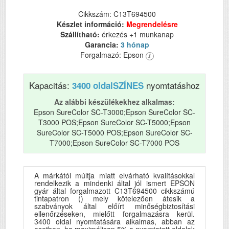
Cikkszám: C13T694500
Készlet információ:
Megrendelésre
Szállítható:
érkezés +1 munkanap
Garancia:
3 hónap
Forgalmazó: Epson
Kapacitás:
nyomtatáshoz
3400 oldal
SZÍNES
Az alábbi készülékekhez alkalmas:
Epson SureColor SC-T3000;Epson SureColor SC-
T3000 POS;Epson SureColor SC-T5000;Epson
SureColor SC-T5000 POS;Epson SureColor SC-
T7000;Epson SureColor SC-T7000 POS
A márkától múltja miatt elvárható kvalításokkal
rendelkezik a mindenki által jól ismert EPSON
gyár által forgalmazott C13T694500 cikkszámú
tintapatron () mely kötelezően átesik a
szabványok által előírt minőségbiztosítási
ellenőrzéseken, mielőtt forgalmazásra kerül.
3400 oldal nyomtatására alkalmas, abban az