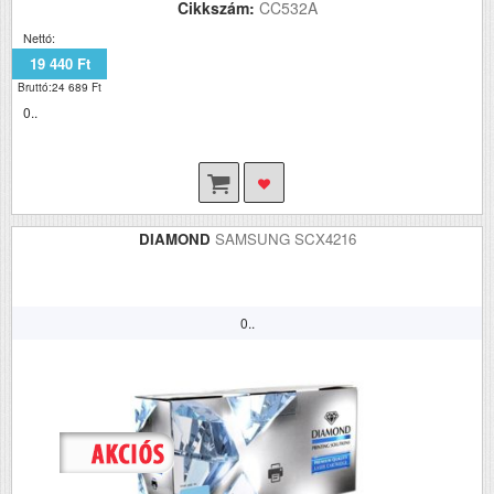
Cikkszám:
CC532A
Nettó:
19 440 Ft
Bruttó:24 689 Ft
0..
DIAMOND
SAMSUNG SCX4216
0..