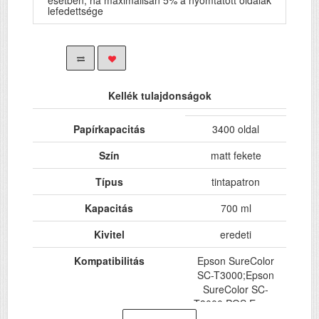
esetben, ha maximálisan 5% a nyomtatott oldalak
lefedettsége
Kellék tulajdonságok
Papírkapacitás
3400 oldal
Szín
matt fekete
Típus
tintapatron
Kapacitás
700 ml
Kivitel
eredeti
Kompatibilitás
Epson SureColor
SC-T3000;Epson
SureColor SC-
T3000 POS;Epson
SureColor SC-