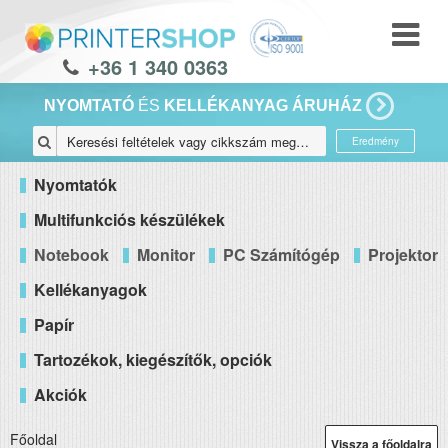
+36 1 340 0363
NYOMTATÓ
ÉS
KELLÉKANYAG ÁRUHÁZ
Eredmény
Nyomtatók
Multifunkciós készülékek
Notebook
Monitor
PC Számítógép
Projektor
Kellékanyagok
Papír
Tartozékok, kiegészítők, opciók
Akciók
Főoldal
Vissza a főoldalra