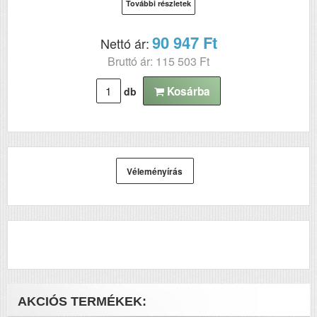
További részletek
T5000;Epson
SureColor SC-
90 947 Ft
Nettó ár:
T5000 POS;Epson
SureColor SC-
Bruttó ár: 115 503 Ft
T7000;Epson
SureColor SC-
Kosárba
db
T7000 POS
Véleményírás
AKCIÓS TERMÉKEK: