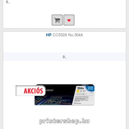
0..
HP
CC532A No.304A
0..