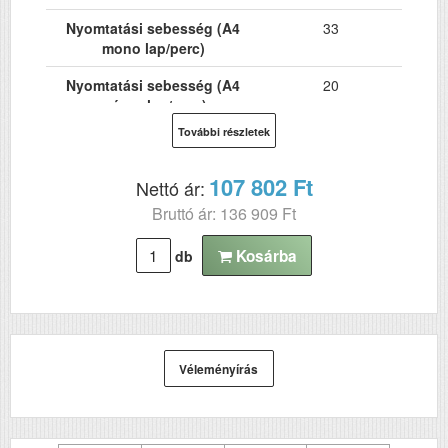
Nyomtatási sebesség (A4
33
mono lap/perc)
Nyomtatási sebesség (A4
20
színes lap/perc)
További részletek
Hálózat
Igen
Wi-Fi
Igen
107 802 Ft
Nettó ár:
Bruttó ár: 136 909 Ft
USB
Igen
Kétoldalas, duplex
Igen
Kosárba
db
nyomtatás
ADF (automatikus
Igen
lapolvasó)
DADF (automatikus
Nem
Véleményírás
kétoldalas lapolvasás)
Papírkapacitás
250