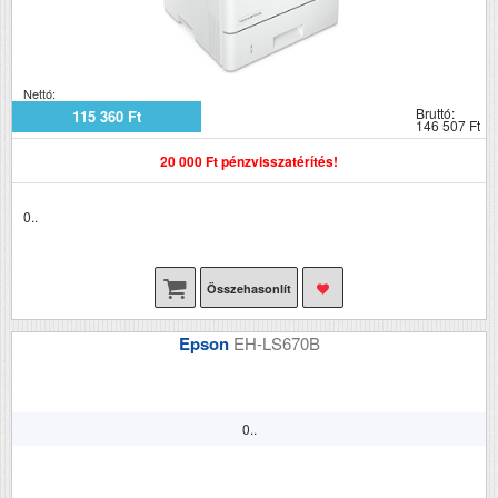
Nettó:
Bruttó:
115 360 Ft
146 507 Ft
20 000 Ft pénzvisszatérítés!
0..
Összehasonlít
Epson
EH-LS670B
0..