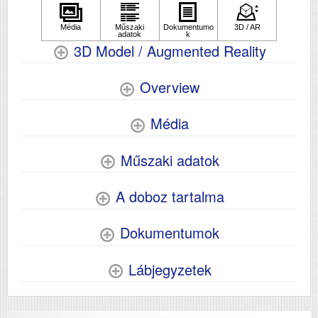
Felbontás (dpi)
4800x1200
Papírsúly g/m2
64-300
3D Model / Augmented Reality
Szkennelés
Igen
Overview
Tömeg (kg)
6.7
Méretek (ma x szé x mé mm)
231x375x347
Média
Műszaki adatok
A doboz tartalma
Dokumentumok
Lábjegyzetek