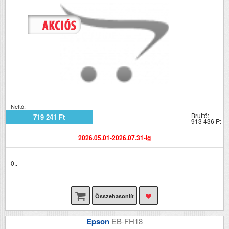
Nettó:
Bruttó:
719 241 Ft
913 436 Ft
2026.05.01-2026.07.31-ig
0..
Összehasonlít
Epson
EB-FH18