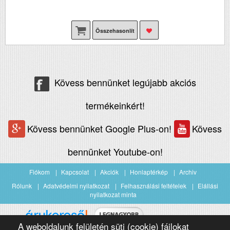
Összehasonlít
Kövess bennünket legújabb akciós
termékeinkért!
Kövess bennünket Google Plus-on!
Kövess
bennünket Youtube-on!
Fiókom
Kapcsolat
Akciók
Honlaptérkép
Archiv
Rólunk
Adatvédelmi nyilatkozat
Felhasználási feltételek
Elállási
nyilatkozat minta
A weboldalunk felületén süti (cookie) fájlokat