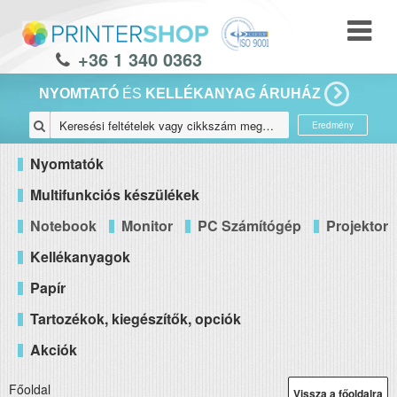
+36 1 340 0363
NYOMTATÓ
ÉS
KELLÉKANYAG ÁRUHÁZ
Eredmény
Nyomtatók
Multifunkciós készülékek
Notebook
Monitor
PC Számítógép
Projektor
Kellékanyagok
Papír
Tartozékok, kiegészítők, opciók
Akciók
Főoldal
Vissza a főoldalra