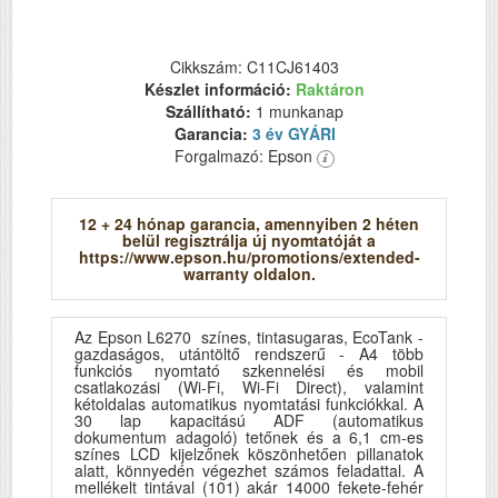
Cikkszám: C11CJ61403
Készlet információ:
Raktáron
Szállítható:
1 munkanap
Garancia:
3 év GYÁRI
Forgalmazó: Epson
12 + 24 hónap garancia, amennyiben 2 héten
belül regisztrálja új nyomtatóját a
https://www.epson.hu/promotions/extended-
warranty oldalon.
Az Epson L6270 színes, tintasugaras, EcoTank -
gazdaságos, utántöltő rendszerű - A4 több
funkciós nyomtató szkennelési és mobil
csatlakozási (Wi-Fi, Wi-Fi Direct), valamint
kétoldalas automatikus nyomtatási funkciókkal. A
30 lap kapacitású ADF (automatikus
dokumentum adagoló) tetőnek és a 6,1 cm-es
színes LCD kijelzőnek köszönhetően pillanatok
alatt, könnyedén végezhet számos feladattal. A
mellékelt tintával (101) akár 14000 fekete-fehér