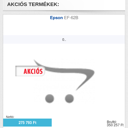
AKCIÓS TERMÉKEK:
Epson
EF-62B
0..
Nettó:
Bruttó:
275 793 Ft
350 257 Ft