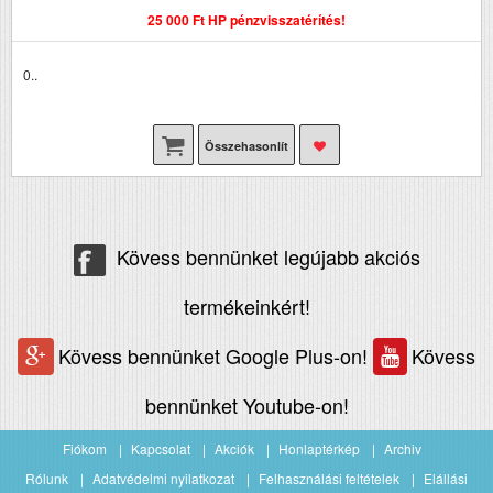
25 000 Ft HP pénzvisszatérítés!
0..
Összehasonlít
Kövess bennünket legújabb akciós
termékeinkért!
Kövess bennünket Google Plus-on!
Kövess
bennünket Youtube-on!
Fiókom
Kapcsolat
Akciók
Honlaptérkép
Archiv
Rólunk
Adatvédelmi nyilatkozat
Felhasználási feltételek
Elállási