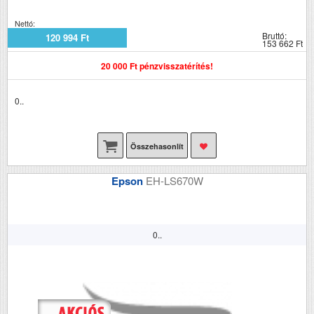
Nettó:
Bruttó:
120 994 Ft
153 662 Ft
20 000 Ft pénzvisszatérítés!
0..
Összehasonlít
Epson
EH-LS670W
0..