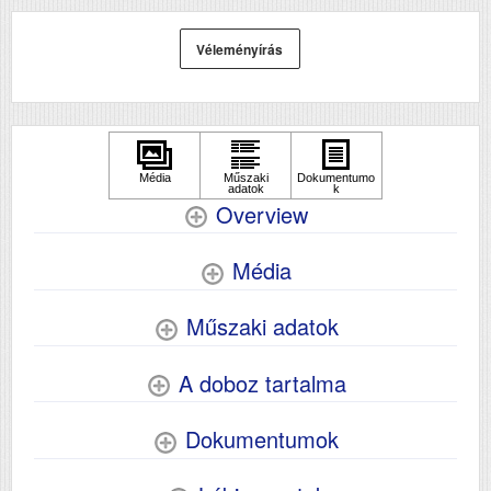
lapolvasó)
DADF (automatikus
Nem
Véleményírás
kétoldalas lapolvasás)
Első fekete nyomat
10
elkészítési ideje (mp)
Első színes nyomat
5
elkészítési ideje (mp)
Overview
Papírkapacitás
100
Média
Felbontás (dpi)
5760x1440
Papírsúly g/m2
64-300
Műszaki adatok
Szkennelés
Igen
A doboz tartalma
Tömeg (kg)
3.9
Dokumentumok
Méretek (ma x szé x mé mm)
179x375x347