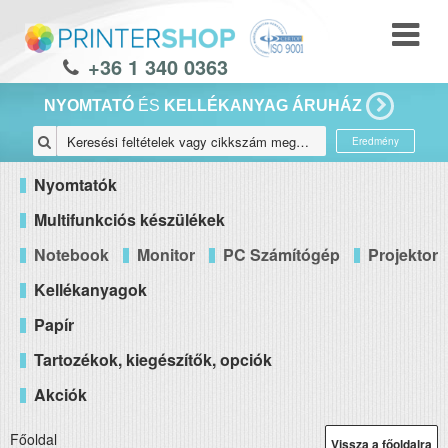
+36 1 340 0363
NYOMTATÓ
ÉS
KELLÉKANYAG ÁRUHÁZ
Eredmény
Nyomtatók
Multifunkciós készülékek
Notebook
Monitor
PC Számítógép
Projektor
Kellékanyagok
Papír
Tartozékok, kiegészítők, opciók
Akciók
Főoldal
Vissza a főoldalra