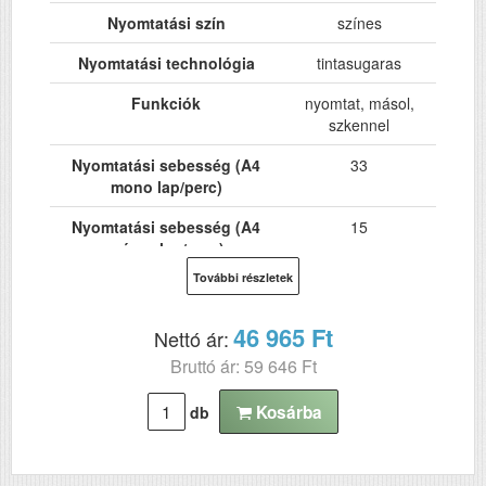
Nyomtatási szín
színes
Nyomtatási technológia
tintasugaras
Funkciók
nyomtat, másol,
szkennel
Nyomtatási sebesség (A4
33
mono lap/perc)
Nyomtatási sebesség (A4
15
színes lap/perc)
További részletek
Hálózat
Nem
Wi-Fi
Nem
46 965 Ft
Nettó ár:
Bruttó ár: 59 646 Ft
USB
Igen
Kétoldalas, duplex
Nem
Kosárba
db
nyomtatás
ADF (automatikus
Nem