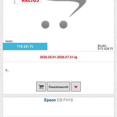
Nettó:
Bruttó:
719 241 Ft
913 436 Ft
2026.05.01-2026.07.31-ig
0..
Összehasonlít
Epson
EB-FH18