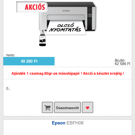
Nettó:
Bruttó:
49 280 Ft
62 586 Ft
Ajándék 1 csomag 80gr-os másolópapír ! Akció a készlet erejéig !
0..
Összehasonlít
Epson
EBFH08