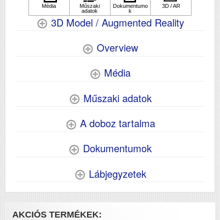
elkészítési ideje (mp)
3D Model / Augmented Reality
Papírkapacitás
100
Felbontás (dpi)
5760x1440
Overview
Papírsúly g/m2
64-300
Média
Szkennelés
Nem
Tömeg (kg)
2.8
Műszaki adatok
Méretek (ma x szé x mé mm)
169x375x347
A doboz tartalma
Dokumentumok
Lábjegyzetek
AKCIÓS TERMÉKEK: