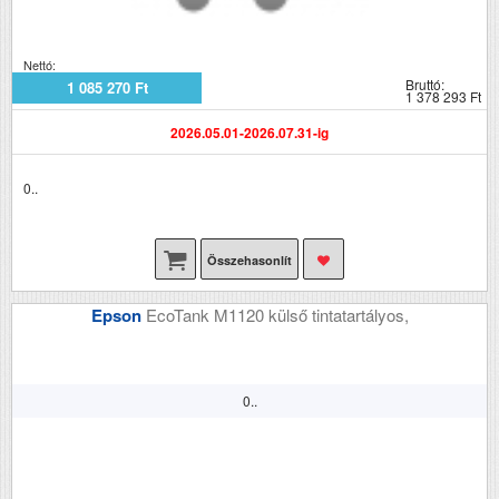
Nettó:
Bruttó:
1 085 270 Ft
1 378 293 Ft
2026.05.01-2026.07.31-ig
0..
Összehasonlít
Epson
EcoTank M1120 külső tintatartályos,
0..