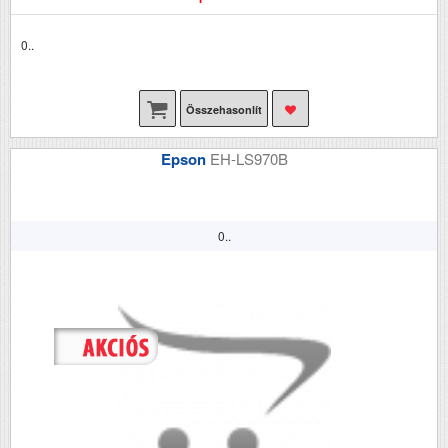
0..
Összehasonlít
Epson
EH-LS970B
0..