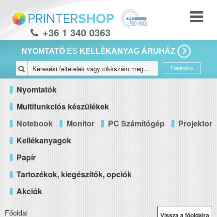
+36 1 340 0363
NYOMTATÓ
ÉS
KELLÉKANYAG ÁRUHÁZ
Eredmény
Nyomtatók
Multifunkciós készülékek
Notebook
Monitor
PC Számítógép
Projektor
Kellékanyagok
Papír
Tartozékok, kiegészítők, opciók
Akciók
Főoldal
Vissza a főoldalra