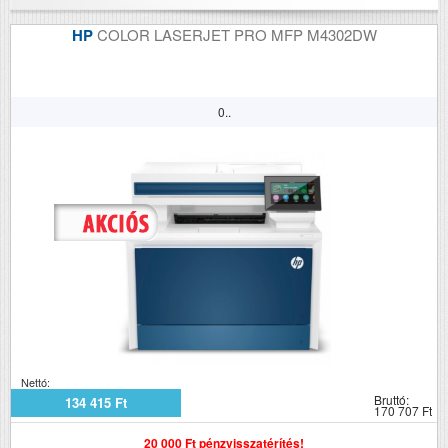
HP
COLOR LASERJET PRO MFP M4302DW
0..
Nettó:
Bruttó:
134 415 Ft
170 707 Ft
20 000 Ft pénzvisszatérítés!