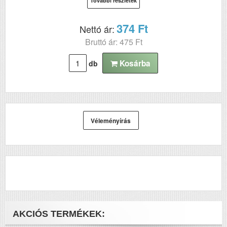
További részletek
374 Ft
Nettó ár:
Bruttó ár: 475 Ft
Kosárba
db
Véleményírás
AKCIÓS TERMÉKEK: