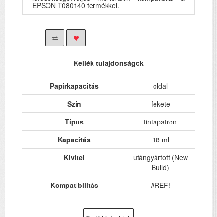
EPSON T080140 termékkel.
Kellék tulajdonságok
Papírkapacitás
oldal
Szín
fekete
Típus
tintapatron
Kapacitás
18 ml
Kivitel
utángyártott (New
Build)
Kompatibilitás
#REF!