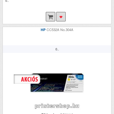
0..
HP
CC532A No.304A
0..