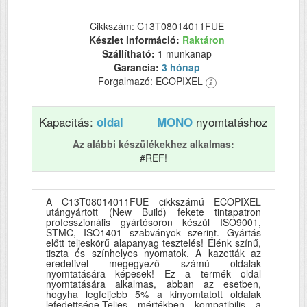
Cikkszám: C13T08014011FUE
Készlet információ:
Raktáron
Szállítható:
1 munkanap
Garancia:
3 hónap
Forgalmazó: ECOPIXEL
Kapacitás:
nyomtatáshoz
oldal
MONO
Az alábbi készülékekhez alkalmas:
#REF!
A C13T08014011FUE cikkszámú ECOPIXEL
utángyártott (New Build) fekete tintapatron
professzionális gyártósoron készül ISO9001,
STMC, ISO1401 szabványok szerint. Gyártás
előtt teljeskörű alapanyag tesztelés! Élénk színű,
tiszta és színhelyes nyomatok. A kazetták az
eredetivel megegyező számú oldalak
nyomtatására képesek! Ez a termék oldal
nyomtatására alkalmas, abban az esetben,
hogyha legfeljebb 5% a kinyomtatott oldalak
lefedettsége.Teljes mértékben kompatibilis a