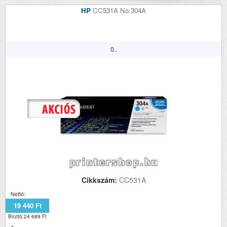
HP
CC531A No.304A
0..
Cikkszám:
CC531A
Nettó:
19 440 Ft
Bruttó:24 689 Ft