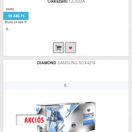
Cikkszám:
CC532A
Nettó:
19 440 Ft
Bruttó:24 689 Ft
0..
DIAMOND
SAMSUNG SCX4216
0..