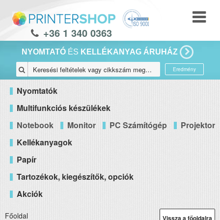
+36 1 340 0363
NYOMTATÓ
ÉS
KELLÉKANYAG ÁRUHÁZ
Eredmény
Nyomtatók
Multifunkciós készülékek
Notebook
Monitor
PC Számítógép
Projektor
Kellékanyagok
Papír
Tartozékok, kiegészítők, opciók
Akciók
Főoldal
Vissza a főoldalra