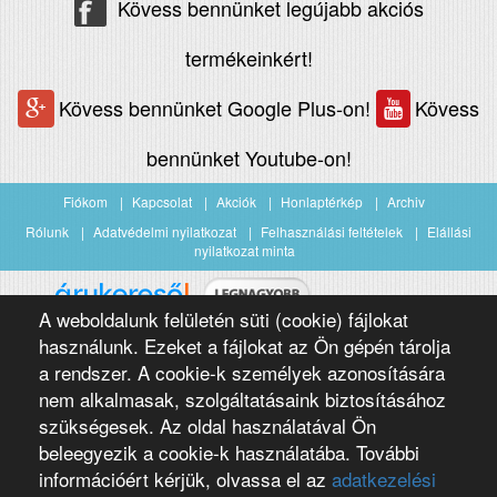
Kövess bennünket legújabb akciós
termékeinkért!
Kövess bennünket Google Plus-on!
Kövess
bennünket Youtube-on!
Fiókom
Kapcsolat
Akciók
Honlaptérkép
Archiv
Rólunk
Adatvédelmi nyilatkozat
Felhasználási feltételek
Elállási
nyilatkozat minta
A weboldalunk felületén süti (cookie) fájlokat
Árukereső.hu
használunk. Ezeket a fájlokat az Ön gépén tárolja
a rendszer. A cookie-k személyek azonosítására
nem alkalmasak, szolgáltatásaink biztosításához
szükségesek. Az oldal használatával Ön
beleegyezik a cookie-k használatába. További
információért kérjük, olvassa el az
adatkezelési
Copyright 2016 Négypólus Kft
Webdesign by loomify developer team