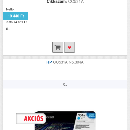
Cikkszám:
CC531A
Nettó:
19 440 Ft
Bruttó:24 689 Ft
0..
HP
CC531A No.304A
0..