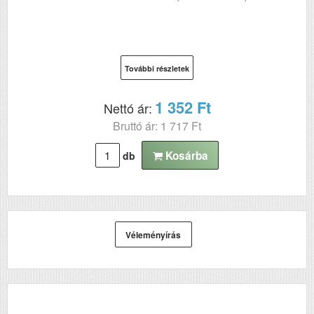
További részletek
1 352 Ft
Nettó ár:
Bruttó ár: 1 717 Ft
Kosárba
db
Véleményírás