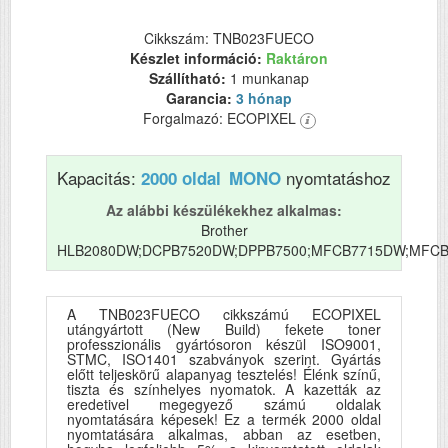
Cikkszám: TNB023FUECO
Készlet információ:
Raktáron
Szállítható:
1 munkanap
Garancia:
3 hónap
Forgalmazó: ECOPIXEL
Kapacitás:
nyomtatáshoz
2000 oldal
MONO
Az alábbi készülékekhez alkalmas:
Brother
HLB2080DW;DCPB7520DW;DPPB7500;MFCB7715DW;MFC
A TNB023FUECO cikkszámú ECOPIXEL
utángyártott (New Build) fekete toner
professzionális gyártósoron készül ISO9001,
STMC, ISO1401 szabványok szerint. Gyártás
előtt teljeskörű alapanyag tesztelés! Élénk színű,
tiszta és színhelyes nyomatok. A kazetták az
eredetivel megegyező számú oldalak
nyomtatására képesek! Ez a termék 2000 oldal
nyomtatására alkalmas, abban az esetben,