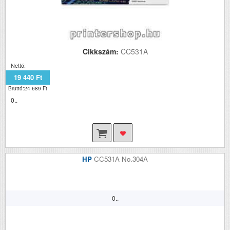
Cikkszám:
CC531A
Nettó:
19 440 Ft
Bruttó:24 689 Ft
0..
HP
CC531A No.304A
0..