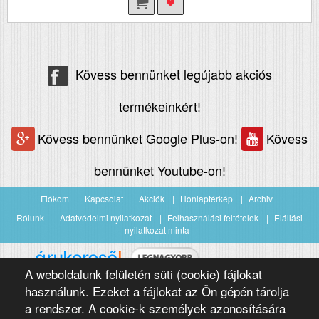
Kövess bennünket legújabb akciós
termékeinkért!
Kövess bennünket Google Plus-on!
Kövess
bennünket Youtube-on!
Fiókom
Kapcsolat
Akciók
Honlaptérkép
Archiv
Rólunk
Adatvédelmi nyilatkozat
Felhasználási feltételek
Elállási
nyilatkozat minta
A weboldalunk felületén süti (cookie) fájlokat
Árukereső.hu
használunk. Ezeket a fájlokat az Ön gépén tárolja
a rendszer. A cookie-k személyek azonosítására