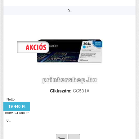
0..
Cikkszám:
CC531A
Nettó:
19 440 Ft
Bruttó:24 689 Ft
0..