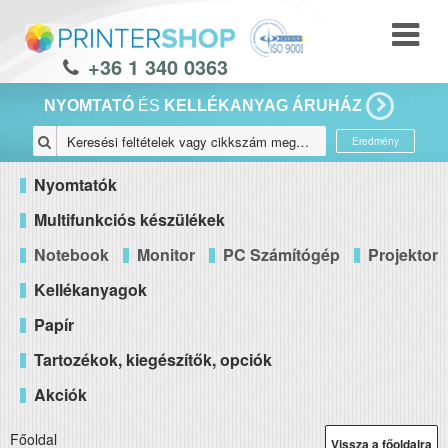
+36 1 340 0363
NYOMTATÓ
ÉS
KELLÉKANYAG ÁRUHÁZ
Eredmény
Nyomtatók
Multifunkciós készülékek
Notebook
Monitor
PC Számítógép
Projektor
Kellékanyagok
Papír
Tartozékok, kiegészítők, opciók
Akciók
Főoldal
Vissza a főoldalra