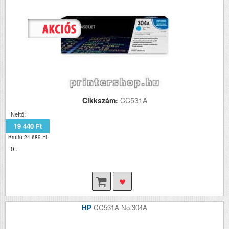
Cikkszám:
CC531A
Nettó:
19 440 Ft
Bruttó:24 689 Ft
0..
HP
CC531A No.304A