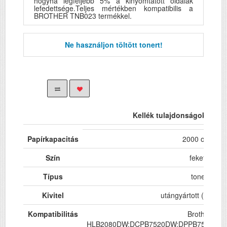
hogyha legfeljebb 5% a kinyomtatott oldalak
lefedettsége.Teljes mértékben kompatibilis a
BROTHER TNB023 termékkel.
Ne használjon töltött tonert!
Kellék tulajdonságok
Papírkapacitás
2000 oldal
Szín
fekete
Típus
toner
Kivitel
utángyártott (New Bu
Kompatibilitás
Brother
HLB2080DW;DCPB7520DW;DPPB7500;M