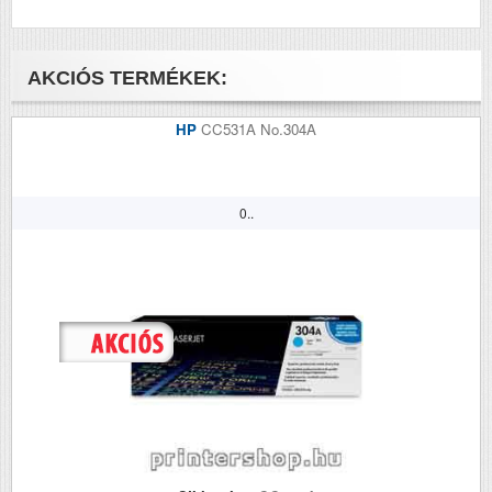
AKCIÓS TERMÉKEK:
HP
CC531A No.304A
0..