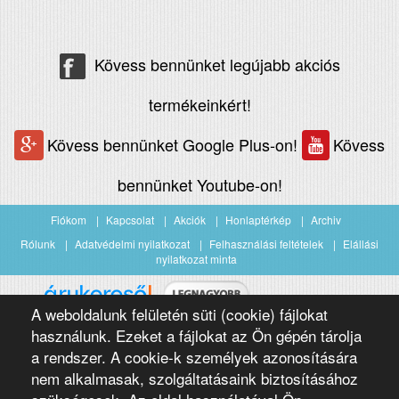
Kövess bennünket legújabb akciós
termékeinkért!
Kövess bennünket Google Plus-on!
Kövess
bennünket Youtube-on!
Fiókom
Kapcsolat
Akciók
Honlaptérkép
Archiv
Rólunk
Adatvédelmi nyilatkozat
Felhasználási feltételek
Elállási
nyilatkozat minta
A weboldalunk felületén süti (cookie) fájlokat
Árukereső.hu
használunk. Ezeket a fájlokat az Ön gépén tárolja
a rendszer. A cookie-k személyek azonosítására
nem alkalmasak, szolgáltatásaink biztosításához