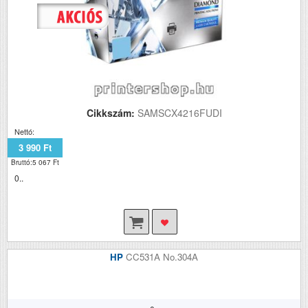
Cikkszám:
SAMSCX4216FUDI
Nettó:
3 990 Ft
Bruttó:5 067 Ft
0..
HP
CC531A No.304A