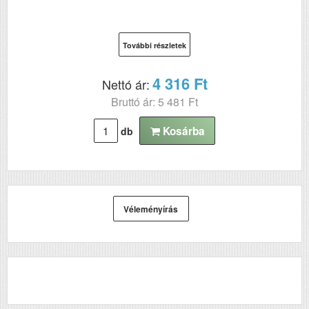
További részletek
4 316 Ft
Nettó ár:
Bruttó ár: 5 481 Ft
Kosárba
db
Véleményírás