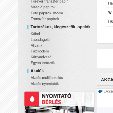
Forever transzfer papír
Há
Másoló papírok
Wi
Fotó papírok, média
Transzfer papírok
US
Tartozékok, kiegészítők, opciók
Ké
Kábel
Lapadagoló
AD
Állvány
DA
Faxmodem
Kártyaolvasó
Pa
Egyéb tartozék
Fe
Akciók
Akciós multifunkciós
Pa
AKCI
Akciós nyomtatók
Ha
HP
LASE
Sz
Tö