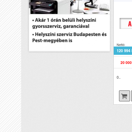
Mé
Nettó:
120 994 
20 000
0..