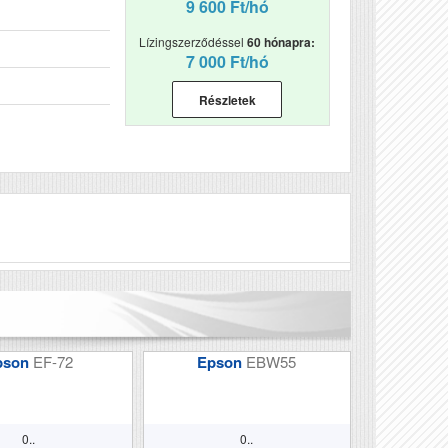
9 600 Ft/hó
Lízingszerződéssel
60 hónapra:
7 000 Ft/hó
Részletek
Véleményírás
pson
EF-72
Epson
EBW55
0..
0..