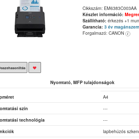
Cikkszám: EM6383C003AA
Készlet információ:
Megre
Szállítható:
érkezés +1 mu
Garancia:
3 év magánszem
Forgalmazó: CANON
sszehasonlítás
Nyomtató, MFP tulajdonságok
pméret
A4
omtatási szín
---
omtatási technológia
---
nkciók
lapbehúzós szken