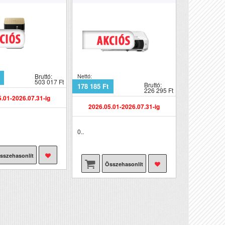
Bruttó:
Nettó:
503 017 Ft
Bruttó:
178 185 Ft
226 295 Ft
.01-2026.07.31-ig
2026.05.01-2026.07.31-ig
0..
sszehasonlít
Összehasonlít