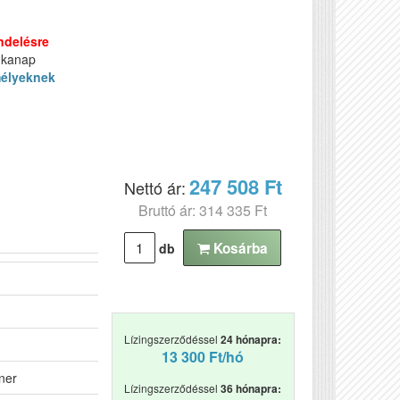
ndelésre
nkanap
élyeknek
247 508 Ft
Nettó ár:
Bruttó ár: 314 335 Ft
Kosárba
db
Lízingszerződéssel
24 hónapra:
13 300 Ft/hó
ner
Lízingszerződéssel
36 hónapra: