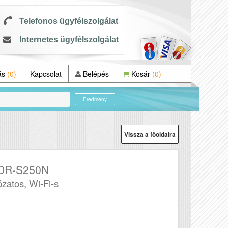
Telefonos ügyfélszolgálat
Internetes ügyfélszolgálat
ás
(0)
Kapcsolat
Belépés
Kosár
(0)
Eredmény
Vissza a főoldalra
DR-S250N
ózatos, Wi-Fi-s