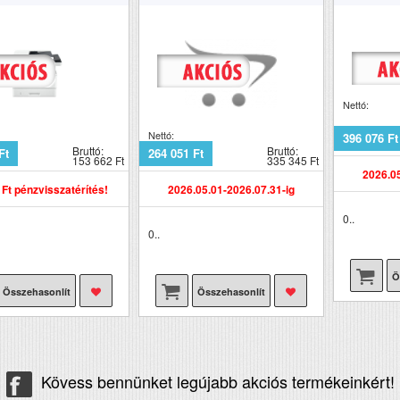
retek (ma x szé x mé mm)
242x291x247
Nettó:
Nettó:
396 076 Ft
Bruttó:
Bruttó:
Ft
264 051 Ft
153 662 Ft
335 345 Ft
2026.05
 Ft pénzvisszatérítés!
2026.05.01-2026.07.31-ig
0..
0..
Ö
Összehasonlít
Összehasonlít
Kövess bennünket legújabb akciós termékeinkért!