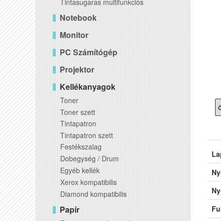
Tintasugaras multifunkciós
Notebook
Monitor
PC Számítógép
Projektor
Kellékanyagok
Toner
Ö
Toner szett
Tintapatron
Tintapatron szett
Festékszalag
La
Dobegység / Drum
Egyéb kellék
Ny
Xerox kompatibilis
Ny
Diamond kompatibilis
Papír
Fu