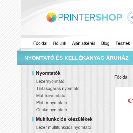
Főoldal
Rólunk
Ajánlatkérés
Blog
Tesztek
NYOMTATÓ
ÉS
KELLÉKANYAG ÁRUHÁZ
Nyomtatók
Főoldal
Lézernyomtató
Tintasugaras nyomtató
Mátrixnyomtató
Plotter nyomtató
Címke nyomtató
Multifunkciós készülékek
Lézer multifunkciós nyomtató