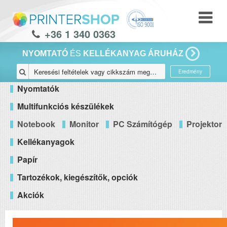
+36 1 340 0363
NYOMTATÓ
ÉS
KELLÉKANYAG ÁRUHÁZ
Eredmény
Nyomtatók
Multifunkciós készülékek
Notebook
Monitor
PC Számítógép
Projektor
Kellékanyagok
Papír
Tartozékok, kiegészítők, opciók
Akciók