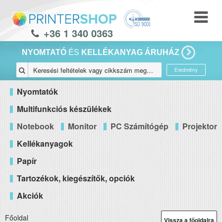
+36 1 340 0363
NYOMTATÓ
ÉS
KELLÉKANYAG ÁRUHÁZ
Eredmény
Nyomtatók
Multifunkciós készülékek
Notebook
Monitor
PC Számítógép
Projektor
Kellékanyagok
Papír
Tartozékok, kiegészítők, opciók
Akciók
Főoldal
Vissza a főoldalra