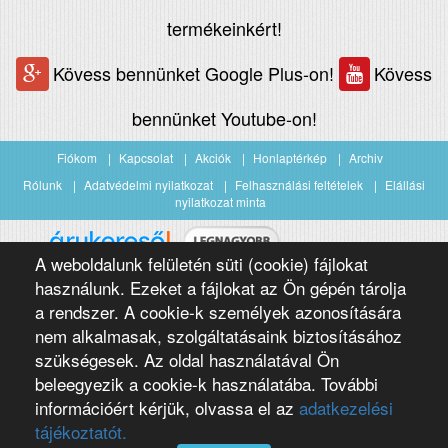
termékeinkért!
Kövess bennünket Google Plus-on!
Kövess
bennünket Youtube-on!
Fiókom
Kapcsolat
Akciók
Honlaptérkép
Archiv
Rólunk
Adatvédelmi nyilatkozat
Felhasználási feltételek
Elállási
nyilatkozat minta
A weboldalunk felületén süti (cookie) fájlokat
Árukereső.hu
használunk. Ezeket a fájlokat az Ön gépén tárolja
a rendszer. A cookie-k személyek azonosítására
nem alkalmasak, szolgáltatásaink biztosításához
szükségesek. Az oldal használatával Ön
beleegyezik a cookie-k használatába. További
információért kérjük, olvassa el az
adatkezelési
Copyright 2016 Négypólus Kft
Webdesign by loomify developer team
tájékoztatót.