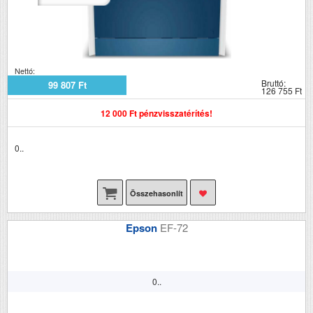
Nettó:
Bruttó:
99 807 Ft
126 755 Ft
12 000 Ft pénzvisszatérítés!
0..
Összehasonlít
Epson
EF-72
0..