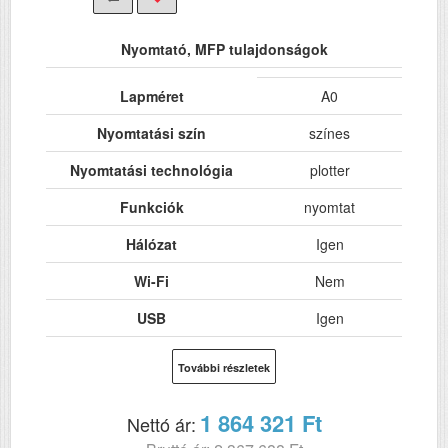
Nyomtató, MFP tulajdonságok
Lapméret
A0
Nyomtatási szín
színes
Nyomtatási technológia
plotter
Funkciók
nyomtat
Hálózat
Igen
Wi-Fi
Nem
USB
Igen
Kétoldalas, duplex
Nem
További részletek
nyomtatás
ADF (automatikus
Nem
1 864 321 Ft
Nettó ár:
lapolvasó)