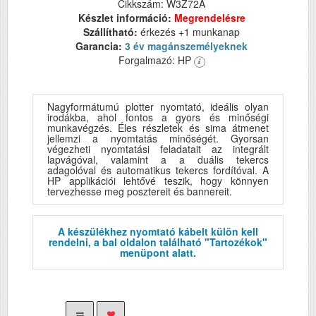
Cikkszám: W3Z72A
Készlet információ:
Megrendelésre
Szállítható:
érkezés +1 munkanap
Garancia:
3 év magánszemélyeknek
Forgalmazó: HP
Nagyformátumú plotter nyomtató, ideális olyan
irodákba, ahol fontos a gyors és minőségi
munkavégzés. Éles részletek és sima átmenet
jellemzi a nyomtatás minőségét. Gyorsan
végezheti nyomtatási feladatait az integrált
lapvágóval, valamint a a duális tekercs
adagolóval és automatikus tekercs fordítóval. A
HP applikációi lehtővé teszik, hogy könnyen
tervezhesse meg posztereit és bannereit.
A készülékhez nyomtató kábelt külön kell
rendelni, a bal oldalon található "Tartozékok"
menüpont alatt.