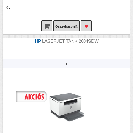
0..
Összehasonlít
HP
LASERJET TANK 2604SDW
0..