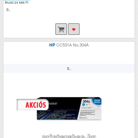
Bruttó:24 689 Ft
0..
HP
CC531A No.304A
0..