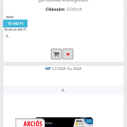
Cikkszám:
CC531A
Nettó:
19 440 Ft
Bruttó:24 689 Ft
0..
HP
CC532A No.304A
0..