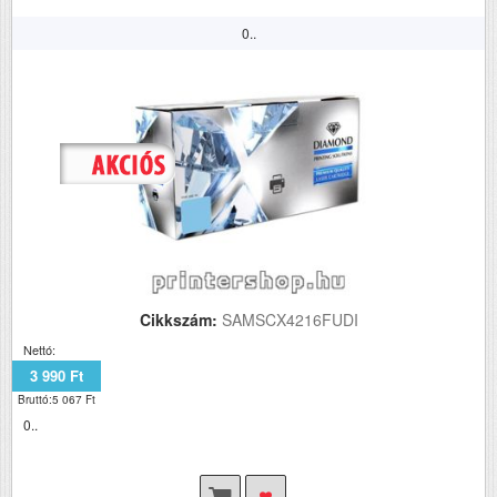
0..
Cikkszám:
SAMSCX4216FUDI
Nettó:
3 990 Ft
Bruttó:5 067 Ft
0..