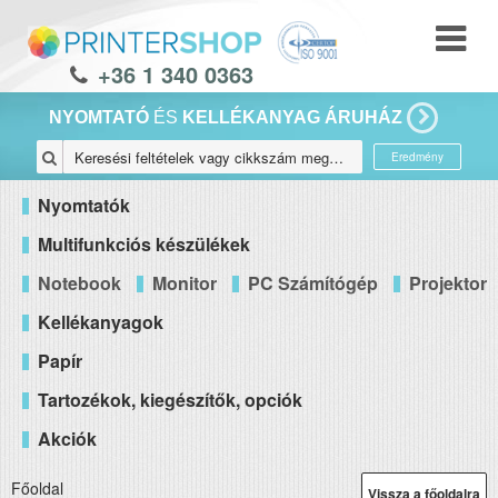
+36 1 340 0363
NYOMTATÓ
ÉS
KELLÉKANYAG ÁRUHÁZ
Eredmény
Nyomtatók
Multifunkciós készülékek
Notebook
Monitor
PC Számítógép
Projektor
Kellékanyagok
Papír
Tartozékok, kiegészítők, opciók
Akciók
Főoldal
Vissza a főoldalra