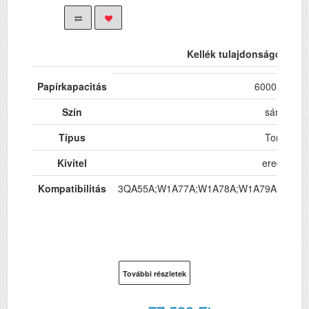
Kellék tulajdonságok
Papírkapacitás
6000 oldal
Szín
sárga
Típus
Toner
Kivitel
eredeti
Kompatibilitás
3QA55A;W1A77A;W1A78A;W1A79A;W1A8
További részletek