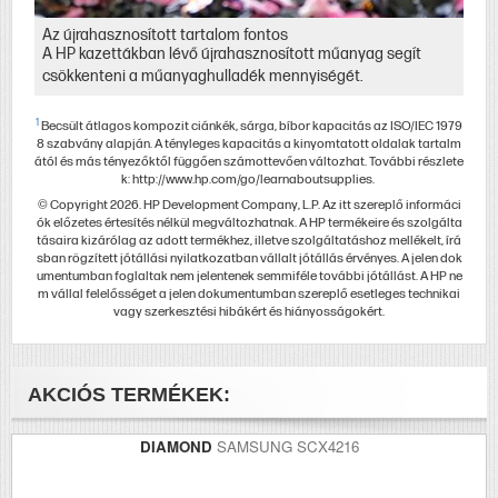
Az újrahasznosított tartalom fontos
A HP kazettákban lévő újrahasznosított műanyag segít
csökkenteni a műanyaghulladék mennyiségét.
1
Becsült átlagos kompozit ciánkék, sárga, bíbor kapacitás az ISO/IEC 1979
8 szabvány alapján. A tényleges kapacitás a kinyomtatott oldalak tartalm
ától és más tényezőktől függően számottevően változhat. További részlete
k: http://www.hp.com/go/learnaboutsupplies.
© Copyright 2026. HP Development Company, L.P. Az itt szereplő informáci
ók előzetes értesítés nélkül megváltozhatnak. A HP termékeire és szolgálta
tásaira kizárólag az adott termékhez, illetve szolgáltatáshoz mellékelt, írá
sban rögzített jótállási nyilatkozatban vállalt jótállás érvényes. A jelen dok
umentumban foglaltak nem jelentenek semmiféle további jótállást. A HP ne
m vállal felelősséget a jelen dokumentumban szereplő esetleges technikai
vagy szerkesztési hibákért és hiányosságokért.
AKCIÓS TERMÉKEK:
DIAMOND
SAMSUNG SCX4216