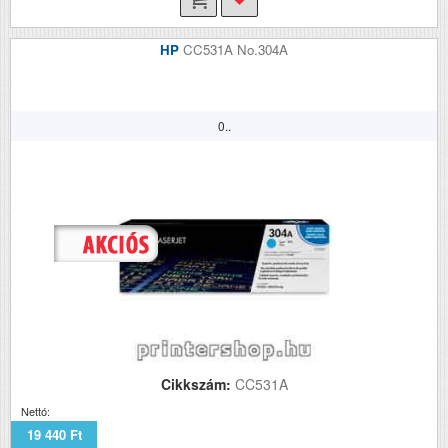
HP
CC531A No.304A
0..
Cikkszám:
CC531A
Nettó:
19 440 Ft