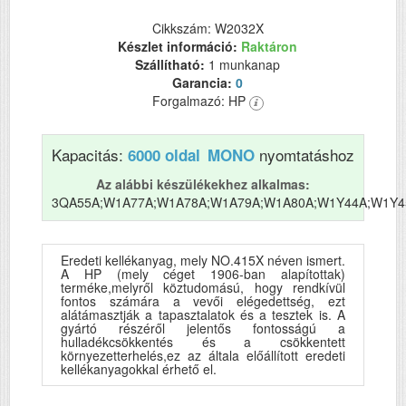
Cikkszám: W2032X
Készlet információ:
Raktáron
Szállítható:
1 munkanap
Garancia:
0
Forgalmazó: HP
Kapacitás:
nyomtatáshoz
6000 oldal
MONO
Az alábbi készülékekhez alkalmas:
3QA55A;W1A77A;W1A78A;W1A79A;W1A80A;W1Y44A;W1Y4
Eredeti kellékanyag, mely NO.415X néven ismert.
A HP (mely céget 1906-ban alapítottak)
terméke,melyről köztudomású, hogy rendkívül
fontos számára a vevői elégedettség, ezt
alátámasztják a tapasztalatok és a tesztek is. A
gyártó részéről jelentős fontosságú a
hulladékcsökkentés és a csökkentett
környezetterhelés,ez az általa előállított eredeti
kellékanyagokkal érhető el.