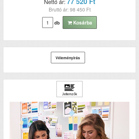
77 520 Ft
Nettó ár:
Bruttó ár: 98 450 Ft
Kosárba
db
Véleményírás