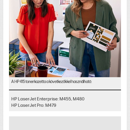
A HP 415 tonerkazetta a következőkkel használható:
HP LaserJet Enterprise: M455, M480
HP LaserJet Pro: M479