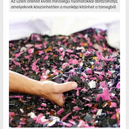
Az üzleti ötleteit kiváló minőségű nyomatokkal ábrázolhatja,
amelyeknek köszönhetően a munkája kitűnhet a tömegből.