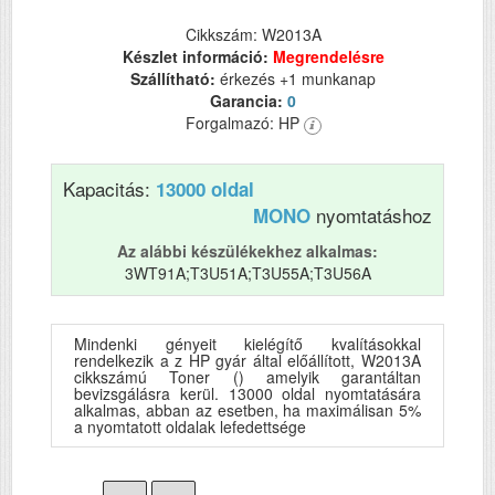
Cikkszám: W2013A
Készlet információ:
Megrendelésre
Szállítható:
érkezés +1 munkanap
Garancia:
0
Forgalmazó: HP
Kapacitás:
13000 oldal
nyomtatáshoz
MONO
Az alábbi készülékekhez alkalmas:
3WT91A;T3U51A;T3U55A;T3U56A
Mindenki gényeit kielégítő kvalításokkal
rendelkezik a z HP gyár által előállított, W2013A
cikkszámú Toner () amelyik garantáltan
bevizsgálásra kerül. 13000 oldal nyomtatására
alkalmas, abban az esetben, ha maximálisan 5%
a nyomtatott oldalak lefedettsége