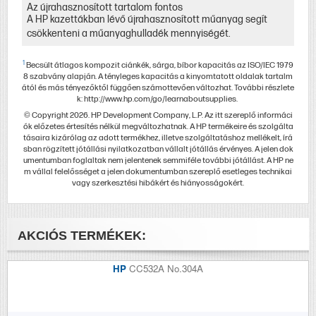
Az újrahasznosított tartalom fontos
A HP kazettákban lévő újrahasznosított műanyag segít
csökkenteni a műanyaghulladék mennyiségét.
1
Becsült átlagos kompozit ciánkék, sárga, bíbor kapacitás az ISO/IEC 1979
8 szabvány alapján. A tényleges kapacitás a kinyomtatott oldalak tartalm
ától és más tényezőktől függően számottevően változhat. További részlete
k: http://www.hp.com/go/learnaboutsupplies.
© Copyright 2026. HP Development Company, L.P. Az itt szereplő informáci
ók előzetes értesítés nélkül megváltozhatnak. A HP termékeire és szolgálta
tásaira kizárólag az adott termékhez, illetve szolgáltatáshoz mellékelt, írá
sban rögzített jótállási nyilatkozatban vállalt jótállás érvényes. A jelen dok
umentumban foglaltak nem jelentenek semmiféle további jótállást. A HP ne
m vállal felelősséget a jelen dokumentumban szereplő esetleges technikai
vagy szerkesztési hibákért és hiányosságokért.
AKCIÓS TERMÉKEK:
HP
CC532A No.304A