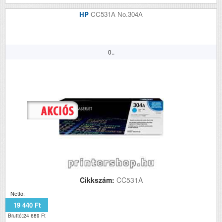
HP
CC531A No.304A
0..
Cikkszám:
CC531A
Nettó:
19 440 Ft
Bruttó:24 689 Ft