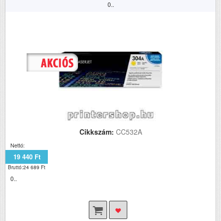
0..
Cikkszám:
CC532A
Nettó:
19 440 Ft
Bruttó:24 689 Ft
0..