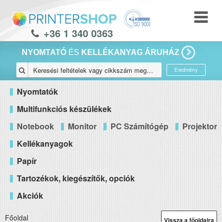
+36 1 340 0363
NYOMTATÓ
ÉS
KELLÉKANYAG ÁRUHÁZ
Eredmény
Nyomtatók
Multifunkciós készülékek
Notebook
Monitor
PC Számítógép
Projektor
Kellékanyagok
Papír
Tartozékok, kiegészítők, opciók
Akciók
Főoldal
Vissza a főoldalra