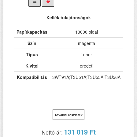
Kellék tulajdonságok
Papírkapacitás
13000 oldal
Szín
magenta
Típus
Toner
Kivitel
eredeti
Kompatibilitás
3WT91A;T3U51A;T3U55A;T3U56A
További részletek
131 019 Ft
Nettó ár: