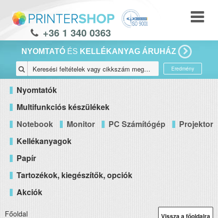
+36 1 340 0363
NYOMTATÓ
ÉS
KELLÉKANYAG ÁRUHÁZ
Eredmény
Nyomtatók
Multifunkciós készülékek
Notebook
Monitor
PC Számítógép
Projektor
Kellékanyagok
Papír
Tartozékok, kiegészítők, opciók
Akciók
Főoldal
Vissza a főoldalra