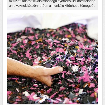
Az üzleti ötleteit kiváló minőségű nyomatokkal ábrázolhatja,
amelyeknek köszönhetően a munkája kitűnhet a tömegből.