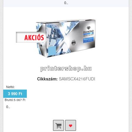
0..
Cikkszám:
SAMSCX4216FUDI
Nettó:
3 990 Ft
Bruttó:5 067 Ft
0..