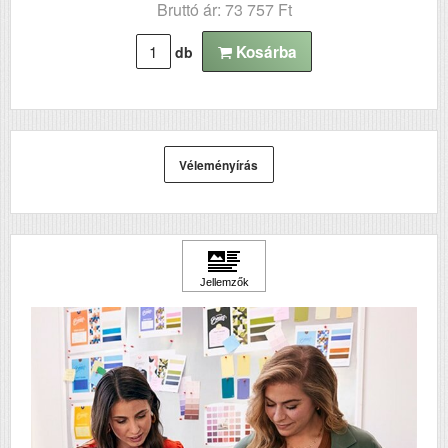
Bruttó ár: 73 757 Ft
Kosárba
db
Véleményírás