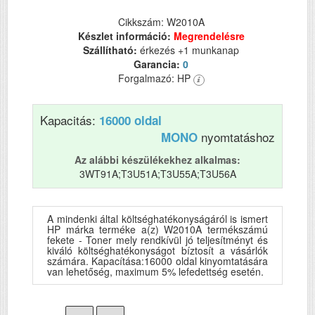
Cikkszám: W2010A
Készlet információ:
Megrendelésre
Szállítható:
érkezés +1 munkanap
Garancia:
0
Forgalmazó: HP
Kapacitás:
16000 oldal
nyomtatáshoz
MONO
Az alábbi készülékekhez alkalmas:
3WT91A;T3U51A;T3U55A;T3U56A
A mindenki által költséghatékonyságáról is ismert
HP márka terméke a(z) W2010A termékszámú
fekete - Toner mely rendkívül jó teljesítményt és
kiváló költséghatékonyságot bíztosít a vásárlók
számára. Kapacítása:16000 oldal kinyomtatására
van lehetőség, maximum 5% lefedettség esetén.