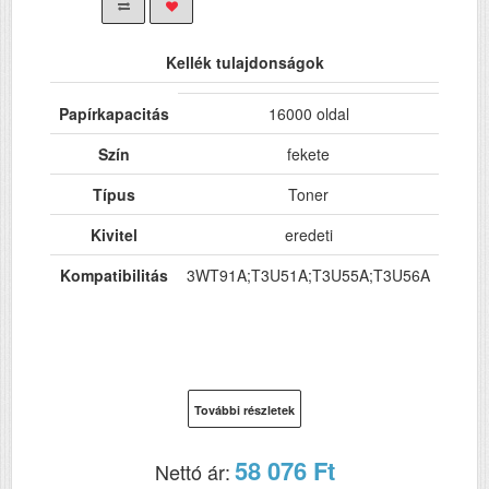
Kellék tulajdonságok
Papírkapacitás
16000 oldal
Szín
fekete
Típus
Toner
Kivitel
eredeti
Kompatibilitás
3WT91A;T3U51A;T3U55A;T3U56A
További részletek
58 076 Ft
Nettó ár: