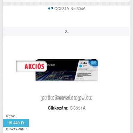
HP
CC531A No.304A
0..
Cikkszám:
CC531A
Nettó:
19 440 Ft
Bruttó:24 689 Ft