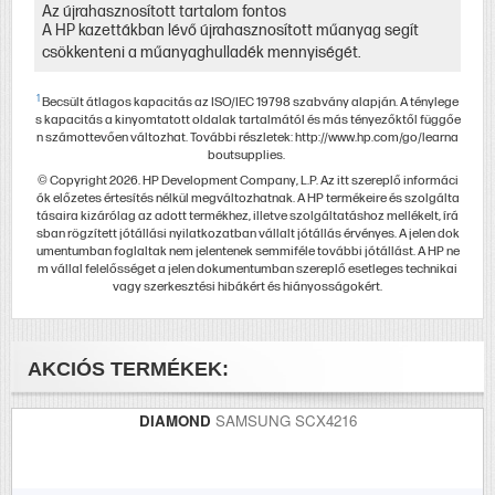
Az újrahasznosított tartalom fontos
A HP kazettákban lévő újrahasznosított műanyag segít
csökkenteni a műanyaghulladék mennyiségét.
1
Becsült átlagos kapacitás az ISO/IEC 19798 szabvány alapján. A ténylege
s kapacitás a kinyomtatott oldalak tartalmától és más tényezőktől függőe
n számottevően változhat. További részletek: http://www.hp.com/go/learna
boutsupplies.
© Copyright 2026. HP Development Company, L.P. Az itt szereplő informáci
ók előzetes értesítés nélkül megváltozhatnak. A HP termékeire és szolgálta
tásaira kizárólag az adott termékhez, illetve szolgáltatáshoz mellékelt, írá
sban rögzített jótállási nyilatkozatban vállalt jótállás érvényes. A jelen dok
umentumban foglaltak nem jelentenek semmiféle további jótállást. A HP ne
m vállal felelősséget a jelen dokumentumban szereplő esetleges technikai
vagy szerkesztési hibákért és hiányosságokért.
AKCIÓS TERMÉKEK:
DIAMOND
SAMSUNG SCX4216