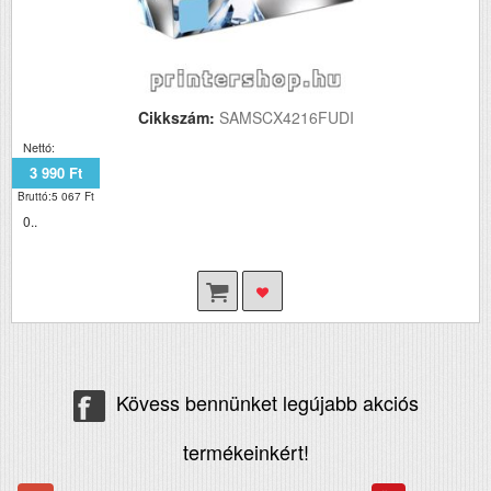
Cikkszám:
SAMSCX4216FUDI
Nettó:
3 990 Ft
Bruttó:5 067 Ft
0..
Kövess bennünket legújabb akciós
termékeinkért!