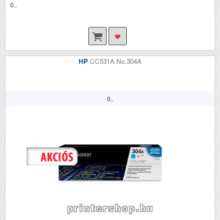
0..
HP
CC531A No.304A
0..