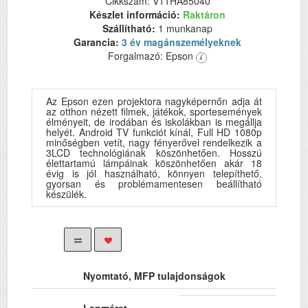
Cikkszám: V11HA85040
Készlet információ:
Raktáron
Szállítható:
1 munkanap
Garancia:
3 év magánszemélyeknek
Forgalmazó: Epson
Az Epson ezen projektora nagyképernőn adja át
az otthon nézett filmek, játékok, sportesemények
élményeit, de irodában és iskolákban is megállja
helyét. Android TV funkciót kínál, Full HD 1080p
minőségben vetít, nagy fényerővel rendelkezik a
3LCD technológiának köszönhetően. Hosszú
élettartamú lámpáinak köszönhetően akár 18
évig is jól használható, könnyen telepíthető,
gyorsan és problémamentesen beállítható
készülék.
Nyomtató, MFP tulajdonságok