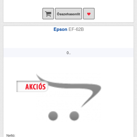
Összehasonlít
Epson
EF-62B
0..
Nettó: