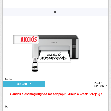
0..
Nettó:
Bruttó:
49 280 Ft
62 586 Ft
Ajándék 1 csomag 80gr-os másolópapír ! Akció a készlet erejéig !
0..