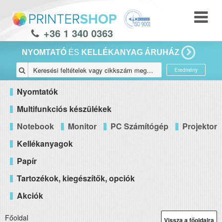
+36 1 340 0363
NYOMTATÓ
ÉS
KELLÉKANYAG ÁRUHÁZ
Eredmény
Nyomtatók
Multifunkciós készülékek
Notebook
Monitor
PC Számítógép
Projektor
Kellékanyagok
Papír
Tartozékok, kiegészítők, opciók
Akciók
Főoldal
Vissza a főoldalra