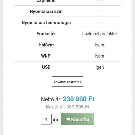
Lapméret
---
Nyomtatási szín
---
Nyomtatási technológia
---
Funkciók
házimozi projektor
Hálózat
Nem
Wi-Fi
Nem
USB
Igen
További részletek
238 980 Ft
Nettó ár:
Bruttó ár: 303 505 Ft
Kosárba
db