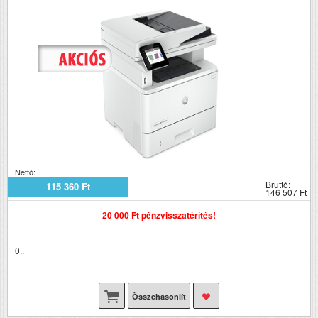
Nettó:
Bruttó:
115 360 Ft
146 507 Ft
20 000 Ft pénzvisszatérítés!
0..
Összehasonlít