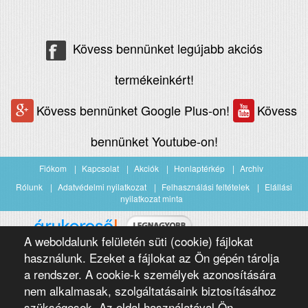
Kövess bennünket legújabb akciós
termékeinkért!
Kövess bennünket Google Plus-on!
Kövess
bennünket Youtube-on!
Fiókom
Kapcsolat
Akciók
Honlaptérkép
Archiv
Rólunk
Adatvédelmi nyilatkozat
Felhasználási feltételek
Elállási
nyilatkozat minta
A weboldalunk felületén süti (cookie) fájlokat
Árukereső.hu
használunk. Ezeket a fájlokat az Ön gépén tárolja
a rendszer. A cookie-k személyek azonosítására
nem alkalmasak, szolgáltatásaink biztosításához
szükségesek. Az oldal használatával Ön