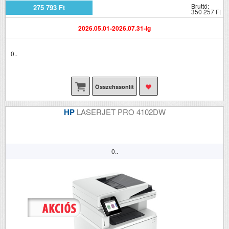
Bruttó:
275 793 Ft
350 257 Ft
2026.05.01-2026.07.31-ig
0..
Összehasonlít
HP
LASERJET PRO 4102DW
0..