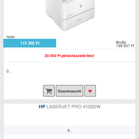
Nettó:
Bruttó:
115 360 Ft
146 507 Ft
20 000 Ft pénzvisszatérítés!
0..
Összehasonlít
HP
LASERJET PRO 4102DW
0..