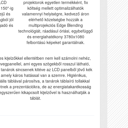
3LCD
projektorok egyetlen termékként, fix
 150"-ig
költség mellett optimalizálhatók
ejű és
valamennyi helyiségre, kedvező áron
gból jól
elérhető közelségbe hozzák a
gadó és
multiprojekciós Edge Blending
technológiát, ráadásul óriási, egybefüggő
és energiahatékony 3780x1080
felbontású képeket garantálnak.
es kijelzőkkel ellentétben nem kell számolni nehéz,
vegpanellel, ami egyes szögekből rosszul látható,
tanárok sincsenek kitéve az LCD panelből jövő kék
 amely káros hatással van a szemre. Higiénikus,
iális táblával párosítva, a tanárok táblaíró tollakkal
etnek a prezentációkra, de az energiatakarékosság
gyszerűen kikapcsolt kijelzővel is használhatják a
táblát.