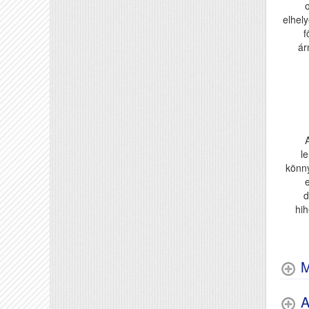
elhely
f
ár
l
könn
d
hih
M
A