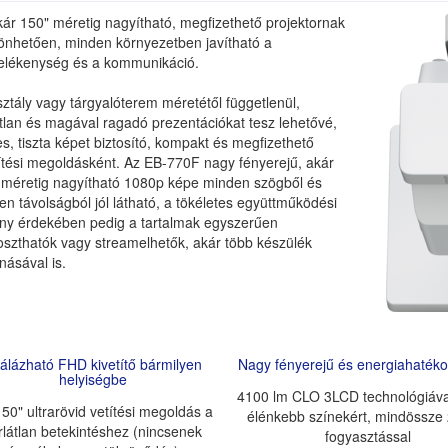
ár 150" méretig nagyítható, megfizethető projektornak
önhetően, minden környezetben javítható a
elékenység és a kommunikáció.
ztály vagy tárgyalóterem méretétől függetlenül,
tlan és magával ragadó prezentációkat tesz lehetővé,
s, tiszta képet biztosító, kompakt és megfizethető
títési megoldásként. Az EB-770F nagy fényerejű, akár
 méretig nagyítható 1080p képe minden szögből és
n távolságból jól látható, a tökéletes együttműködési
ny érdekében pedig a tartalmak egyszerűen
szthatók vagy streamelhetők, akár több készülék
násával is.
álázható FHD kivetítő bármilyen
Nagy fényerejű és energiahatéko
helyiségbe
4100 lm CLO 3LCD technológiáv
50" ultrarövid vetítési megoldás a
élénkebb színekért, mindössze
rlátlan betekintéshez (nincsenek
fogyasztással