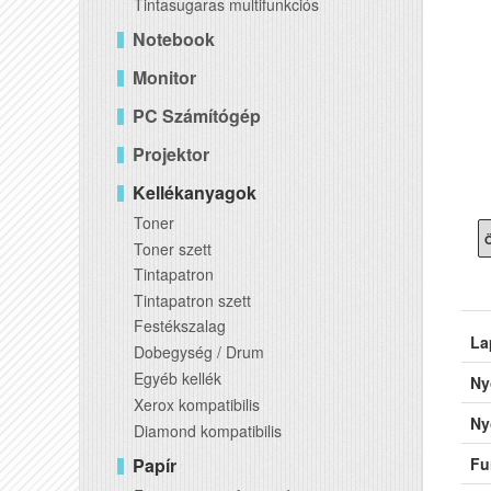
Tintasugaras multifunkciós
Notebook
Monitor
PC Számítógép
Projektor
Kellékanyagok
Toner
Ö
Toner szett
Tintapatron
Tintapatron szett
Festékszalag
La
Dobegység / Drum
Egyéb kellék
Ny
Xerox kompatibilis
Ny
Diamond kompatibilis
Papír
Fu