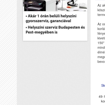
Az ak
kösz
term
Az os
korlá
fénye
kive
150"
minde
élmé
mego
bevo
Sk
49-1
ko