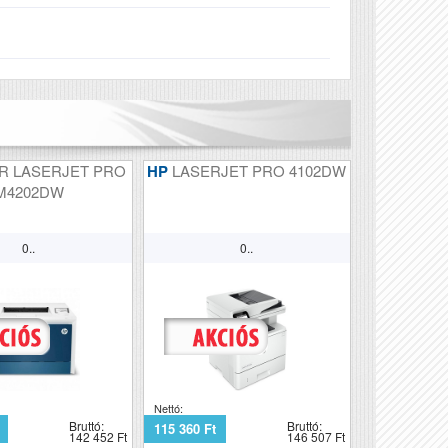
R LASERJET PRO
HP
LASERJET PRO 4102DW
M4202DW
0..
0..
Nettó:
Bruttó:
Bruttó:
115 360 Ft
142 452 Ft
146 507 Ft