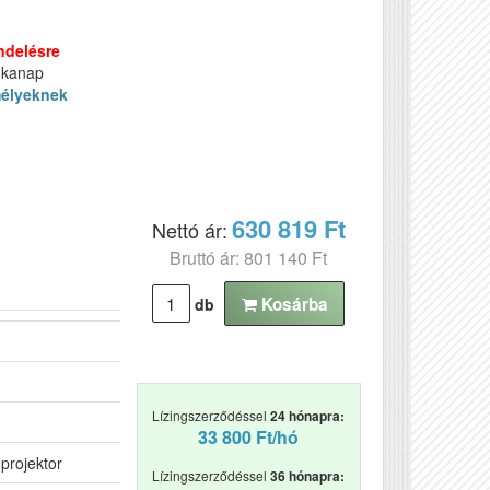
ndelésre
nkanap
élyeknek
630 819 Ft
Nettó ár:
Bruttó ár: 801 140 Ft
Kosárba
db
Lízingszerződéssel
24 hónapra:
33 800 Ft/hó
 projektor
Lízingszerződéssel
36 hónapra: