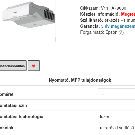
Cikkszám: V11HA79080
Készlet információ:
Megre
Szállítható:
érkezés +1 mu
Garancia:
3 év magánszem
Forgalmazó: Epson
sszehasonlítás
Nyomtató, MFP tulajdonságok
pméret
---
omtatási szín
---
omtatási technológia
lézer
nkciók
ultrarövid vetítésű