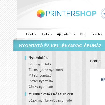
Főoldal
Rólunk
Ajánlatkérés
Blog
Tesztek
NYOMTATÓ
ÉS
KELLÉKANYAG ÁRUHÁZ
Nyomtatók
Főoldal
Lézernyomtató
Tintasugaras nyomtató
Mátrixnyomtató
Plotter nyomtató
Címke nyomtató
Multifunkciós készülékek
Lézer multifunkciós nyomtató