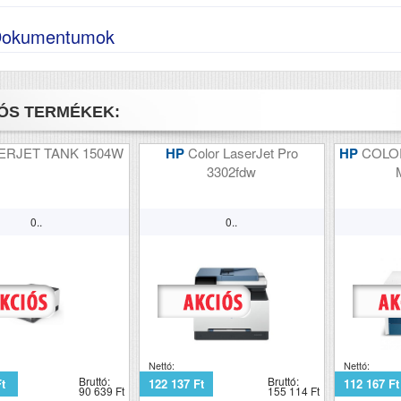
okumentumok
ÓS TERMÉKEK:
ERJET TANK 1504W
HP
Color LaserJet Pro
HP
COLO
3302fdw
0..
0..
Nettó:
Nettó:
Bruttó:
Bruttó:
Ft
122 137 Ft
112 167 Ft
90 639 Ft
155 114 Ft