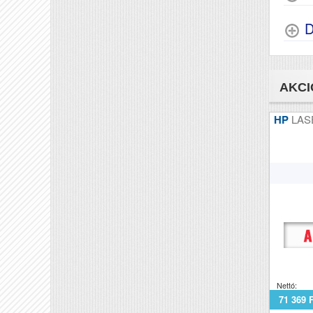
D
AKCI
HP
LAS
Nettó:
71 369 