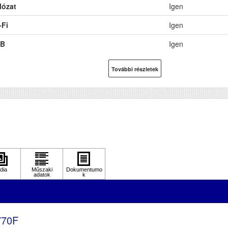
lózat
Igen
-Fi
Igen
B
Igen
További részletek
770F