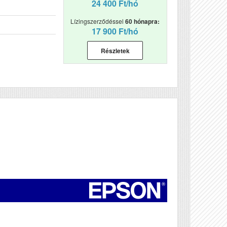
24 400 Ft/hó
Lízingszerződéssel
60 hónapra:
17 900 Ft/hó
Részletek
Véleményírás