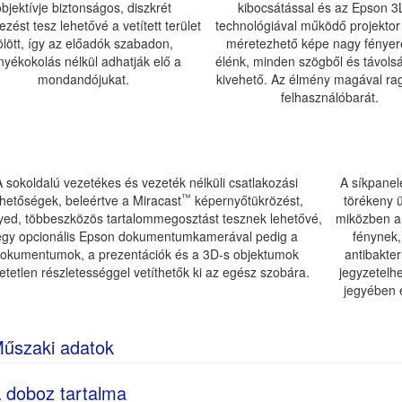
objektívje biztonságos, diszkrét
kibocsátással és az Epson 
ezést tesz lehetővé a vetített terület
technológiával működő projektor
ölött, így az előadók szabadon,
méretezhető képe nagy fényer
nyékokolás nélkül adhatják elő a
élénk, minden szögből és távolsá
mondandójukat.
kivehető. Az élmény magával ra
felhasználóbarát.
A sokoldalú vezetékes és vezeték nélküli csatlakozási
A síkpanel
™
ehetőségek, beleértve a Miracast
képernyőtükrözést,
törékeny ü
yed, többeszközös tartalommegosztást tesznek lehetővé,
miközben a 
egy opcionális Epson dokumentumkamerával pedig a
fénynek,
okumentumok, a prezentációk és a 3D-s objektumok
antibakter
etetlen részletességgel vetíthetők ki az egész szobára.
jegyzetelh
jegyében e
űszaki adatok
 doboz tartalma