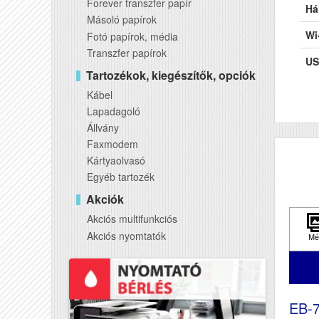
Forever transzfer papír
Há
Másoló papírok
Wi
Fotó papírok, média
Transzfer papírok
US
Tartozékok, kiegészítők, opciók
Kábel
Lapadagoló
Állvány
Faxmodem
Kártyaolvasó
Egyéb tartozék
Akciók
Akciós multifunkciós
Akciós nyomtatók
EB-