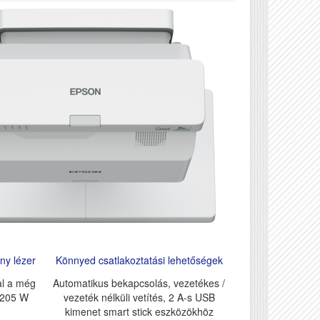
ny lézer
Könnyed csatlakoztatási lehetőségek
al a még
Automatikus bekapcsolás, vezetékes /
 205 W
vezeték nélküli vetítés, 2 A-s USB
kimenet smart stick eszközökhöz