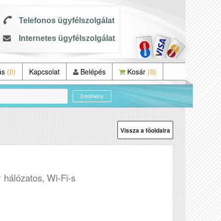
Telefonos ügyfélszolgálat
Internetes ügyfélszolgálat
ás
(0)
Kapcsolat
Belépés
Kosár
(0)
Eredmény
Vissza a főoldalra
r
hálózatos, Wi-Fi-s