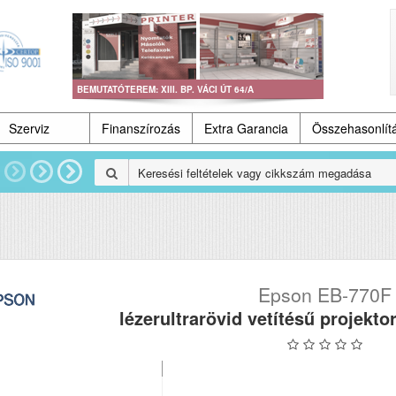
BEMUTATÓTEREM: XIII. BP. VÁCI ÚT 64/A
Szerviz
Finanszírozás
Extra Garancia
Összehasonlít
Epson EB-770F
lézerultrarövid vetítésű projekto