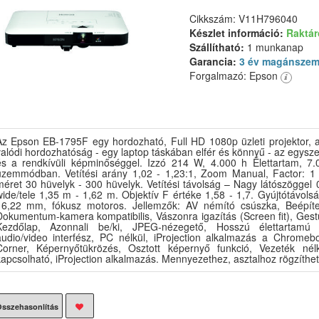
Cikkszám: V11H796040
Készlet információ:
Raktá
Szállítható:
1 munkanap
Garancia:
3 év magánszem
Forgalmazó: Epson
Az Epson EB-1795F egy hordozható, Full HD 1080p üzleti projektor, 
alódi hordozhatóság - egy laptop táskában elfér és könnyű - az egyszer
és a rendkívüli képminőséggel. Izzó 214 W, 4.000 h Élettartam, 7.0
üzemmódban. Vetítési arány 1,02 - 1,23:1, Zoom Manual, Factor: 1 -
méret 30 hüvelyk - 300 hüvelyk. Vetítési távolság – Nagy látószöggel 
wide/tele 1,35 m - 1,62 m. Objektív F értéke 1,58 - 1,7. Gyújtótávol
16,22 mm, fókusz motoros. Jellemzők: AV némító csúszka, Beépíte
Dokumentum-kamera kompatibilis, Vászonra igazítás (Screen fit), Gest
Kezdőlap, Azonnali be/ki, JPEG-nézegető, Hosszú élettartam
audio/video interfész, PC nélkül, iProjection alkalmazás a Chromeb
Corner, Képernyőtükrözés, Osztott képernyő funkció, Vezeték nélk
apcsolható, iProjection alkalmazás. Mennyezethez, asztalhoz rögzíthet
sszehasonlítás