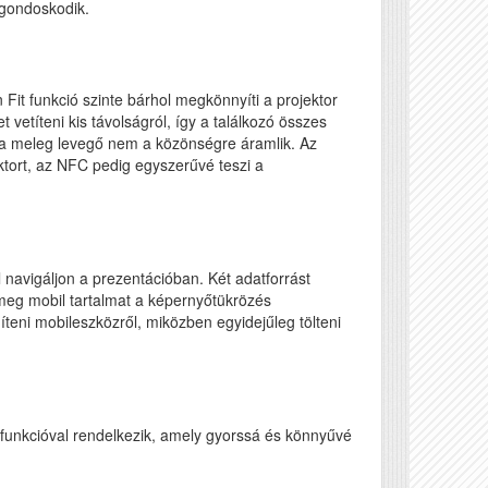
 gondoskodik.
 Fit funkció szinte bárhol megkönnyíti a projektor
vetíteni kis távolságról, így a találkozó összes
n a meleg levegő nem a közönségre áramlik. Az
ktort, az NFC pedig egyszerűvé teszi a
 navigáljon a prezentációban. Két adatforrást
meg mobil tartalmat a képernyőtükrözés
teni mobileszközről, miközben egyidejűleg tölteni
 funkcióval rendelkezik, amely gyorssá és könnyűvé