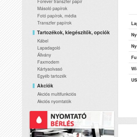
Forever transzfer papír
Másoló papírok
Fotó papírok, média
Transzfer papírok
La
Tartozékok, kiegészítők, opciók
Ny
Kábel
Ny
Lapadagoló
Állvány
Fu
Faxmodem
Wi
Kártyaolvasó
Egyéb tartozék
US
Akciók
Akciós multifunkciós
Akciós nyomtatók