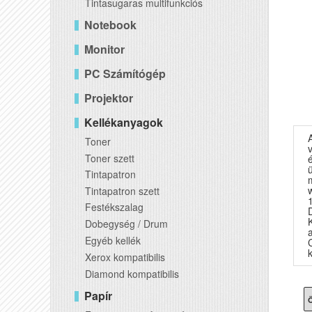
Tintasugaras multifunkciós
Notebook
Monitor
PC Számítógép
Projektor
Kellékanyagok
Toner
v
Toner szett
Tintapatron
Tintapatron szett
Festékszalag
Dobegység / Drum
Egyéb kellék
k
Xerox kompatibilis
Diamond kompatibilis
Papír
Ö