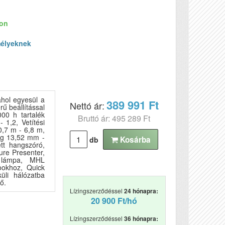
ron
élyeknek
ahol egyesül a
389 991 Ft
Nettó ár:
ű beállítással
00 h tartalék
Bruttó ár: 495 289 Ft
 1,2, Vetítési
0,7 m - 6,8 m,
ság 13,52 mm -
Kosárba
db
tt hangszóró,
ure Presenter,
ú lámpa, MHL
ookhoz, Quick
üli hálózatba
ő.
Lízingszerződéssel
24 hónapra:
20 900 Ft/hó
Lízingszerződéssel
36 hónapra: