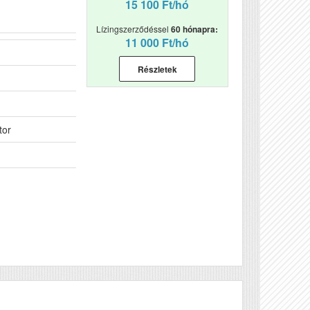
15 100 Ft/hó
Lízingszerződéssel
60 hónapra:
11 000 Ft/hó
Részletek
tor