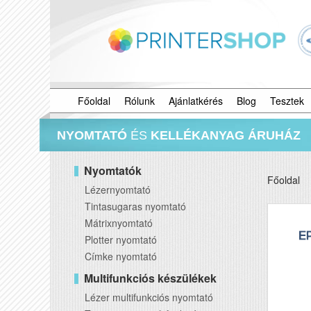
Főoldal
Rólunk
Ajánlatkérés
Blog
Tesztek
NYOMTATÓ
ÉS
KELLÉKANYAG ÁRUHÁZ
Nyomtatók
Főoldal
Lézernyomtató
Tintasugaras nyomtató
Mátrixnyomtató
Plotter nyomtató
Címke nyomtató
Multifunkciós készülékek
Lézer multifunkciós nyomtató