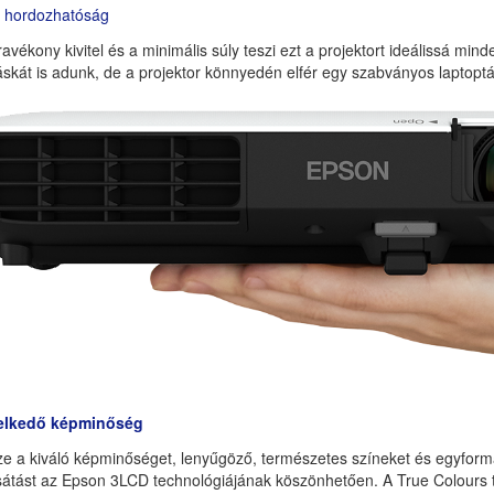
i hordozhatóság
ravékony kivitel és a minimális súly teszi ezt a projektort ideálissá mi
áskát is adunk, de a projektor könnyedén elfér egy szabványos laptoptá
elkedő képminőség
ze a kiváló képminőséget, lenyűgöző, természetes színeket és egyfor
sátást az Epson 3LCD technológiájának köszönhetően. A True Colours t