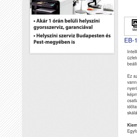
EB-
Intel
üzle
beáll
Ez az
vann
nyer
képm
csatl
időta
skálá
Kiem
Egyf