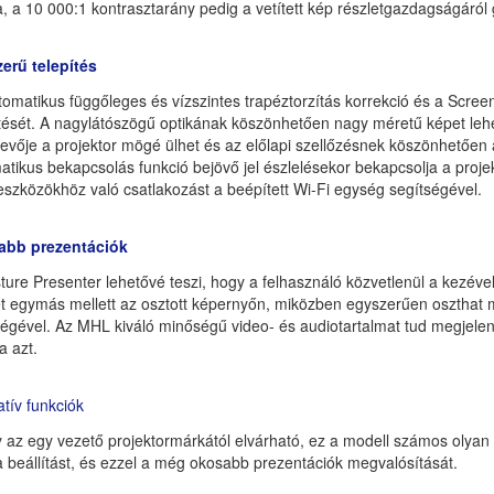
a, a 10 000:1 kontrasztarány pedig a vetített kép részletgazdagságáról
erű telepítés
omatikus függőleges és vízszintes trapéztorzítás korrekció és a Screen
tését. A nagylátószögű optikának köszönhetően nagy méretű képet lehet 
vevője a projektor mögé ülhet és az előlapi szellőzésnek köszönhetőe
atikus bekapcsolás funkció bejövő jel észlelésekor bekapcsolja a proje
eszközökhöz való csatlakozást a beépített Wi-Fi egység segítségével.
abb prezentációk
ure Presenter lehetővé teszi, hogy a felhasználó közvetlenül a kezével
t egymás mellett az osztott képernyőn, miközben egyszerűen oszthat 
ségével. Az MHL kiváló minőségű video- és audiotartalmat tud megjelení
ja azt.
tív funkciók
 az egy vezető projektormárkától elvárható, ez a modell számos olyan
a beállítást, és ezzel a még okosabb prezentációk megvalósítását.