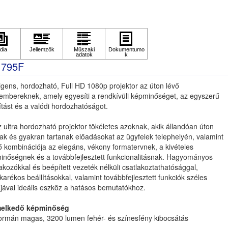
1795F
ligens, hordozható, Full HD 1080p projektor az úton lévő
tembereknek, amely egyesíti a rendkívüli képminőséget, az egyszerű
ítást és a valódi hordozhatóságot.
 ultra hordozható projektor tökéletes azoknak, akik állandóan úton
ak és gyakran tartanak előadásokat az ügyfelek telephelyén, valamint
ő kombinációja az elegáns, vékony formatervnek, a kivételes
inőségnek és a továbbfejlesztett funkcionalitásnak. Hagyományos
akozókkal és beépített vezeték nélküli csatlakoztathatósággal,
karékos beállításokkal, valamint továbbfejlesztett funkciók széles
jával ideális eszköz a hatásos bemutatókhoz.
elkedő képminőség
ormán magas, 3200 lumen fehér- és színesfény kibocsátás