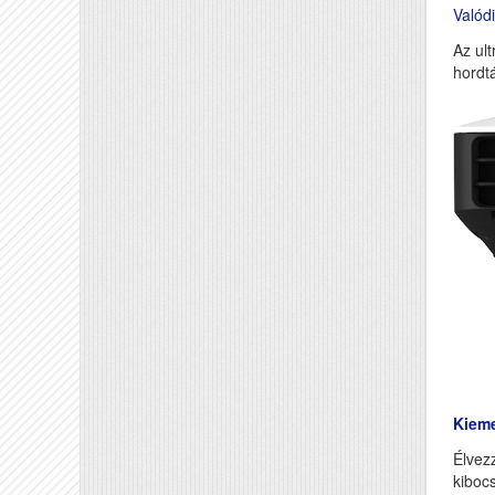
Valód
Az ult
hordt
Kiem
Élvez
kiboc