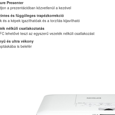
ure Presenter
djon a prezentációban közvetlenül a kezével
zintes és függőleges trapézkorrekció
k és a képek igazíthatóak és a torzítás kijavítható
ték nélküli csatlakoztatás
C lehetővé teszi az egyszerű vezeték nélküli csatlakozást
yű és ultra vékony
ptáskába is belefér