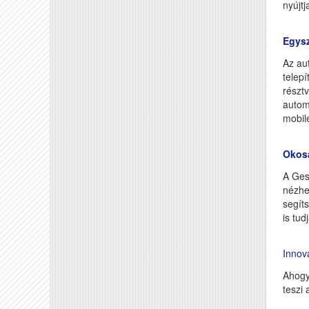
nyújtj
Egysz
Az aut
telepí
részt
autom
mobil
Okos
A Gest
nézhe
segít
is tud
Innova
Ahogy
teszi 