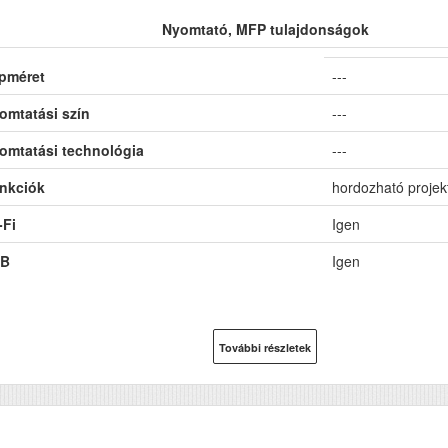
Nyomtató, MFP tulajdonságok
pméret
---
omtatási szín
---
omtatási technológia
---
nkciók
hordozható projek
-Fi
Igen
B
Igen
További részletek