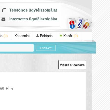
Telefonos ügyfélszolgálat
Internetes ügyfélszolgálat
ás
(0)
Kapcsolat
Belépés
Kosár
(0)
Eredmény
Vissza a főoldalra
F
Wi-Fi-s