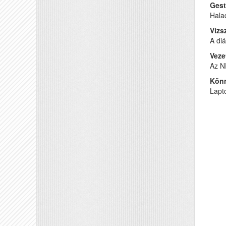
Gest
Hala
Vízs
A diá
Veze
Az NF
Könn
Lapto