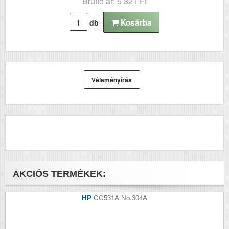
Bruttó ár: 5 321 Ft
Kosárba
db
Véleményírás
AKCIÓS TERMÉKEK:
HP
CC531A No.304A