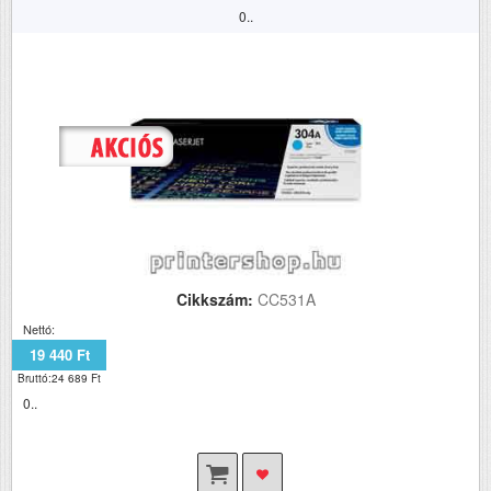
0..
Cikkszám:
CC531A
Nettó:
19 440 Ft
Bruttó:24 689 Ft
0..