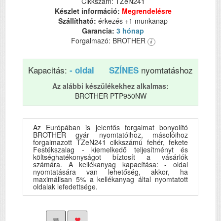
Cikkszám: TZeN241
Készlet információ:
Megrendelésre
Szállítható:
érkezés +1 munkanap
Garancia:
3 hónap
Forgalmazó: BROTHER
Kapacitás:
nyomtatáshoz
- oldal
SZÍNES
Az alábbi készülékekhez alkalmas:
BROTHER PTP950NW
Az Európában is jelentős forgalmat bonyolító
BROTHER gyár nyomtatóihoz, másolóihoz
forgalmazott TZeN241 cikkszámú fehér, fekete
Festékszalag - kiemelkedő teljesítményt és
költséghatékonyságot bíztosít a vásárlók
számára. A kellékanyag kapacítása: - oldal
nyomtatására van lehetőség, akkor, ha
maximálisan 5% a kellékanyag által nyomtatott
oldalak lefedettsége.