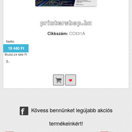
Cikkszám:
CC531A
Nettó:
19 440 Ft
Bruttó:24 689 Ft
0..
Kövess bennünket legújabb akciós
termékeinkért!