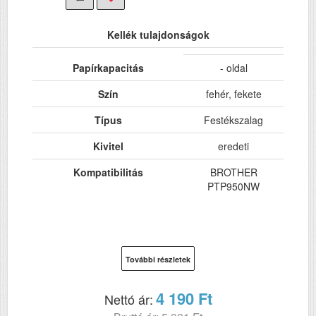
Kellék tulajdonságok
Papírkapacitás
- oldal
Szín
fehér, fekete
Típus
Festékszalag
Kivitel
eredeti
Kompatibilitás
BROTHER
PTP950NW
További részletek
4 190 Ft
Nettó ár: