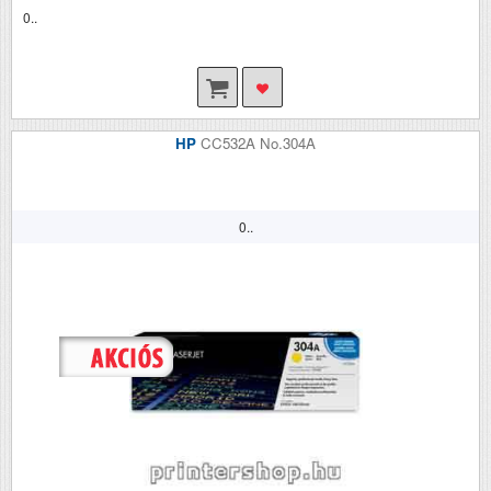
0..
HP
CC532A No.304A
0..