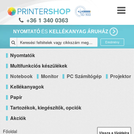
+36 1 340 0363
NYOMTATÓ
ÉS
KELLÉKANYAG ÁRUHÁZ
Eredmény
Nyomtatók
Multifunkciós készülékek
Notebook
Monitor
PC Számítógép
Projektor
Kellékanyagok
Papír
Tartozékok, kiegészítők, opciók
Akciók
Főoldal
Vissza a főoldalra