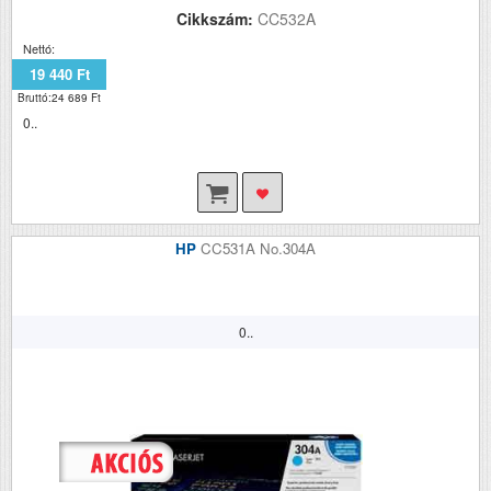
Cikkszám:
CC532A
Nettó:
19 440 Ft
Bruttó:24 689 Ft
0..
HP
CC531A No.304A
0..