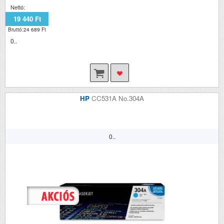
Nettó:
19 440 Ft
Bruttó:24 689 Ft
0..
HP
CC531A No.304A
0..