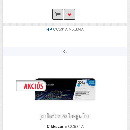
HP
CC531A No.304A
0..
Cikkszám:
CC531A