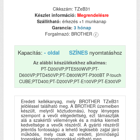
Cikkszám: TZeB31
Készlet információ:
Megrendelésre
Szállítható:
érkezés +1 munkanap
Garancia:
3 hónap
Forgalmazó: BROTHER
Kapacitás:
nyomtatáshoz
- oldal
SZÍNES
Az alábbi készülékekhez alkalmas:
PT-D200VP;PTE550WVP;PT-
D600VP;PTD450VP;PT-D800W;PT-P300BT P-touch
CUBE;PTD400;PT-D200VP;PT-E100VP;PT-E300VP
Eredeti kellékanyag, mely BROTHER TZeB31
jelöléssel található meg. A BROTHER üzemeiben
készült, melyről köztudomású, hogy lényeges
szempont a vevői elégedettség, ezt támasztják
alá a szakértői vélemények és a márka kiemelt
kedveltsége a vevők részéről. A gyártó részéről
jelentős fontosságú a lehető legkisebb zajjal járó
működés, mely csak az eredeti, jómínőségű
tonerekkel, tintapatronokkal oldható meg.