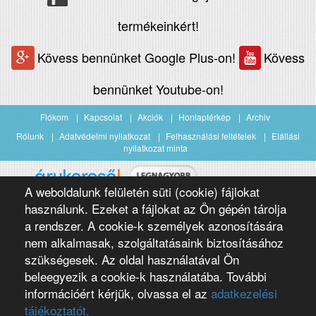
termékeinkért!
Kövess bennünket Google Plus-on!
Kövess
bennünket Youtube-on!
Fiókom
Kapcsolat
Akciók
Honlaptérkép
Archiv
Rólunk
Adatvédelmi nyilatkozat
Felhasználási feltételek
Elállási
nyilatkozat minta
A weboldalunk felületén süti (cookie) fájlokat
Árukereső.hu
használunk. Ezeket a fájlokat az Ön gépén tárolja
a rendszer. A cookie-k személyek azonosítására
nem alkalmasak, szolgáltatásaink biztosításához
szükségesek. Az oldal használatával Ön
beleegyezik a cookie-k használatába. További
információért kérjük, olvassa el az
adatkezelési
Copyright 2016 Négypólus Kft
Webdesign by loomify developer team
tájékoztatót.