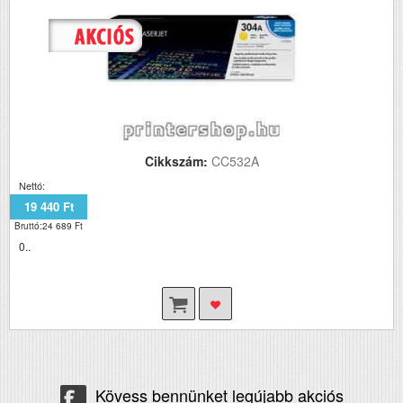
Cikkszám:
CC532A
Nettó:
19 440 Ft
Bruttó:24 689 Ft
0..
Kövess bennünket legújabb akciós