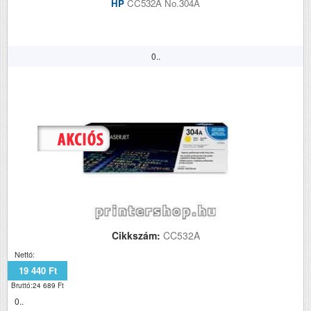
HP
CC532A No.304A
0..
Cikkszám:
CC532A
Nettó:
19 440 Ft
Bruttó:24 689 Ft
0..