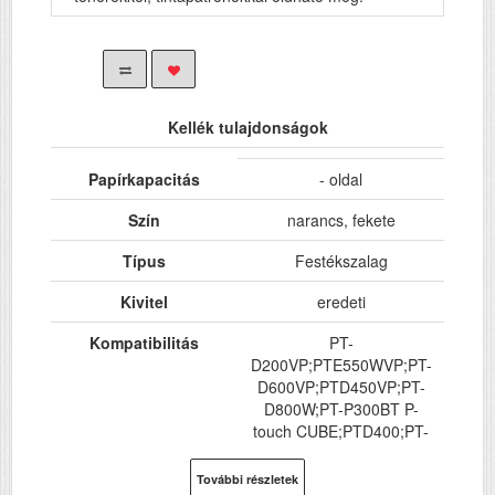
Kellék tulajdonságok
Papírkapacitás
- oldal
Szín
narancs, fekete
Típus
Festékszalag
Kivitel
eredeti
Kompatibilitás
PT-
D200VP;PTE550WVP;PT-
D600VP;PTD450VP;PT-
D800W;PT-P300BT P-
touch CUBE;PTD400;PT-
D200VP;PT-E100VP;PT-
E300VP
További részletek