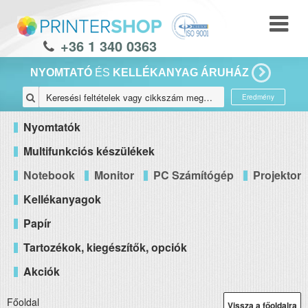
+36 1 340 0363
NYOMTATÓ
ÉS
KELLÉKANYAG ÁRUHÁZ
Eredmény
Nyomtatók
Multifunkciós készülékek
Notebook
Monitor
PC Számítógép
Projektor
Kellékanyagok
Papír
Tartozékok, kiegészítők, opciók
Akciók
Főoldal
Vissza a főoldalra