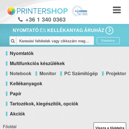
+36 1 340 0363
NYOMTATÓ
ÉS
KELLÉKANYAG ÁRUHÁZ
Eredmény
Nyomtatók
Multifunkciós készülékek
Notebook
Monitor
PC Számítógép
Projektor
Kellékanyagok
Papír
Tartozékok, kiegészítők, opciók
Akciók
Főoldal
Vissza a főoldalra