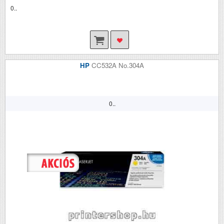
0..
HP
CC532A No.304A
0..