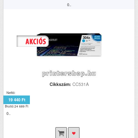
0..
Cikkszám:
CC531A
Nettó:
19 440 Ft
Bruttó:24 689 Ft
0..