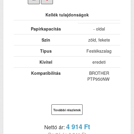
Kellék tulajdonságok
Papírkapacitás
- oldal
Szín
zöld, fekete
Típus
Festékszalag
Kivitel
eredeti
Kompatibilitás
BROTHER
PTP950NW
További részletek
4 914 Ft
Nettó ár: