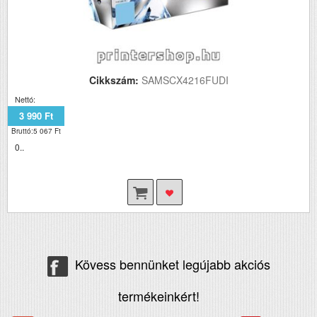
Cikkszám:
SAMSCX4216FUDI
Nettó:
3 990 Ft
Bruttó:5 067 Ft
0..
Kövess bennünket legújabb akciós
termékeinkért!