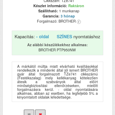
Cikkszám: TZe741
Készlet információ:
Raktáron
Szállítható:
1 munkanap
Garancia:
3 hónap
Forgalmazó: BROTHER
Kapacitás:
nyomtatáshoz
- oldal
SZÍNES
Az alábbi készülékekhez alkalmas:
BROTHER PTP950NW
A márkától múltja miatt elvárható kvalításokkal
rendelkezik a mindenki által jól ismert BROTHER
gyár által forgalmazott TZe741 cikkszámú
(Festékszalag) mely kellékanyag kötelezően
átesik a szabványok által előírt
minőségbiztosítási ellenőrzéseken, mielőtt
forgalmazásra kerül. - oldal nyomtatására
alkalmas, abban az esetben, ha legfeljebb 5% a
kinyomtatott oldalak lefedettsége.