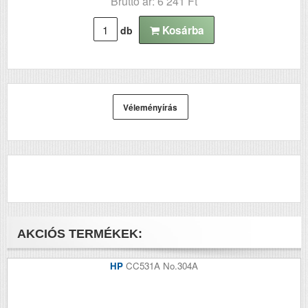
Bruttó ár: 6 241 Ft
Kosárba
db
Véleményírás
AKCIÓS TERMÉKEK:
HP
CC531A No.304A