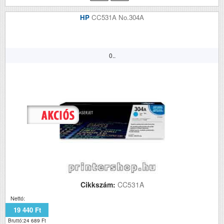
HP
CC531A No.304A
0..
Cikkszám:
CC531A
Nettó:
19 440 Ft
Bruttó:24 689 Ft