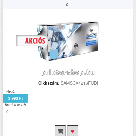
0..
Cikkszám:
SAMSCX4216FUDI
Nettó:
3 990 Ft
Bruttó:5 067 Ft
0..