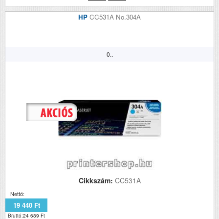
HP
CC531A No.304A
0..
Cikkszám:
CC531A
Nettó:
19 440 Ft
Bruttó:24 689 Ft