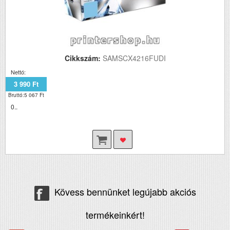
Cikkszám:
SAMSCX4216FUDI
Nettó:
3 990 Ft
Bruttó:5 067 Ft
0..
Kövess bennünket legújabb akciós
termékeinkért!