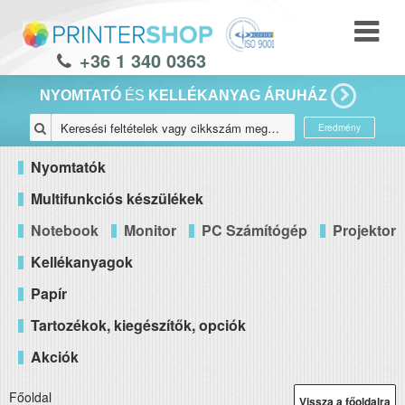
+36 1 340 0363
NYOMTATÓ
ÉS
KELLÉKANYAG ÁRUHÁZ
Eredmény
Nyomtatók
Multifunkciós készülékek
Notebook
Monitor
PC Számítógép
Projektor
Kellékanyagok
Papír
Tartozékok, kiegészítők, opciók
Akciók
Főoldal
Vissza a főoldalra