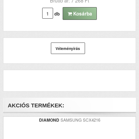
Bruttó ár: 7 268 Ft
Kosárba
db
Véleményírás
AKCIÓS TERMÉKEK:
DIAMOND
SAMSUNG SCX4216