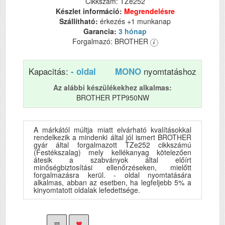
Cikkszám: TZe252
Készlet információ:
Megrendelésre
Szállítható:
érkezés +1 munkanap
Garancia:
3 hónap
Forgalmazó: BROTHER
Kapacitás:
nyomtatáshoz
- oldal
MONO
Az alábbi készülékekhez alkalmas:
BROTHER PTP950NW
A márkától múltja miatt elvárható kvalításokkal
rendelkezik a mindenki által jól ismert BROTHER
gyár által forgalmazott TZe252 cikkszámú
(Festékszalag) mely kellékanyag kötelezően
átesik a szabványok által előírt
minőségbiztosítási ellenőrzéseken, mielőtt
forgalmazásra kerül. - oldal nyomtatására
alkalmas, abban az esetben, ha legfeljebb 5% a
kinyomtatott oldalak lefedettsége.