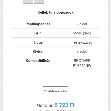
Kellék tulajdonságok
Papírkapacitás
- oldal
Szín
fehér, piros
Típus
Festékszalag
Kivitel
eredeti
Kompatibilitás
BROTHER
PTP950NW
További részletek
5 723 Ft
Nettó ár: