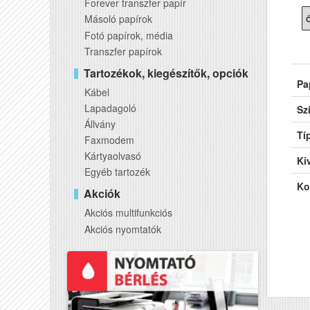
Forever transzfer papír
Másoló papírok
Ö
Fotó papírok, média
Transzfer papírok
Tartozékok, kiegészítők, opciók
Pa
Kábel
Lapadagoló
Sz
Állvány
Tí
Faxmodem
Kártyaolvasó
Kiv
Egyéb tartozék
Ko
Akciók
Akciós multifunkciós
Akciós nyomtatók