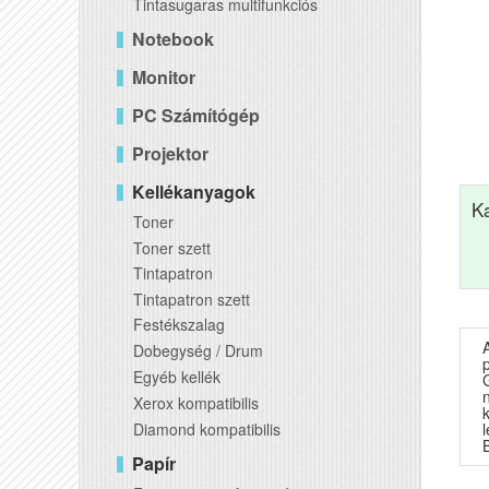
Tintasugaras multifunkciós
Notebook
Monitor
PC Számítógép
Projektor
Kellékanyagok
K
Toner
Toner szett
Tintapatron
Tintapatron szett
Festékszalag
Dobegység / Drum
Egyéb kellék
Xerox kompatibilis
Diamond kompatibilis
Papír