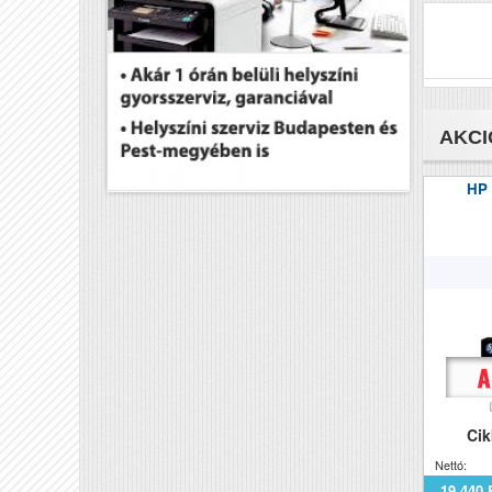
AKCI
HP
Ci
Nettó:
19 440 