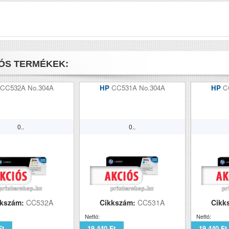
ÓS TERMÉKEK:
CC532A No.304A
HP
CC531A No.304A
HP
C
0..
0..
kkszám:
CC532A
Cikkszám:
CC531A
Cikk
Nettó:
Nettó:
Ft
19 440 Ft
19 440 Ft