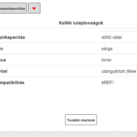
sszehasonlítás
Kellék tulajdonságok
pírkapacitás
4000 oldal
ín
sárga
pus
toner
itel
utángyártott (New 
mpatibilitás
#REF!
További részletek