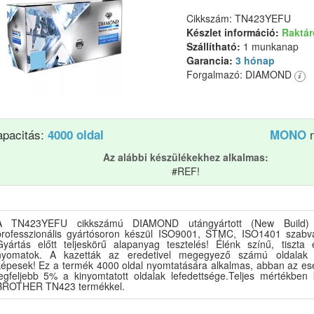
Cikkszám: TN423YEFU
Készlet információ:
Raktá
Szállítható:
1 munkanap
Garancia:
3 hónap
Forgalmazó: DIAMOND
apacitás:
n
4000 oldal
MONO
Az alábbi készülékekhez alkalmas:
#REF!
A TN423YEFU cikkszámú DIAMOND utángyártott (New Build) 
professzionális gyártósoron készül ISO9001, STMC, ISO1401 szabvá
Gyártás előtt teljeskörű alapanyag tesztelés! Élénk színű, tiszta 
nyomatok. A kazetták az eredetivel megegyező számú oldalak 
képesek! Ez a termék 4000 oldal nyomtatására alkalmas, abban az es
legfeljebb 5% a kinyomtatott oldalak lefedettsége.Teljes mértékben 
BROTHER TN423 termékkel.