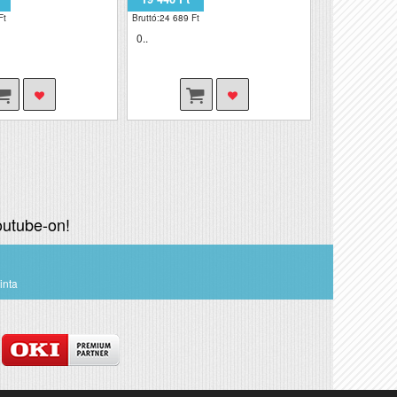
Ft
Bruttó:24 689 Ft
0..
utube-on!
inta