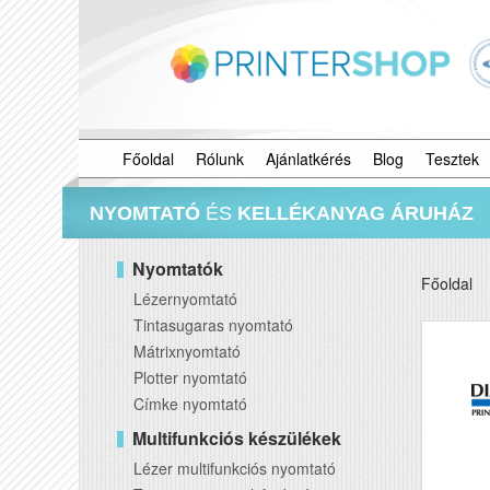
Főoldal
Rólunk
Ajánlatkérés
Blog
Tesztek
NYOMTATÓ
ÉS
KELLÉKANYAG ÁRUHÁZ
Nyomtatók
Főoldal
Lézernyomtató
Tintasugaras nyomtató
Mátrixnyomtató
Plotter nyomtató
Címke nyomtató
Multifunkciós készülékek
Lézer multifunkciós nyomtató