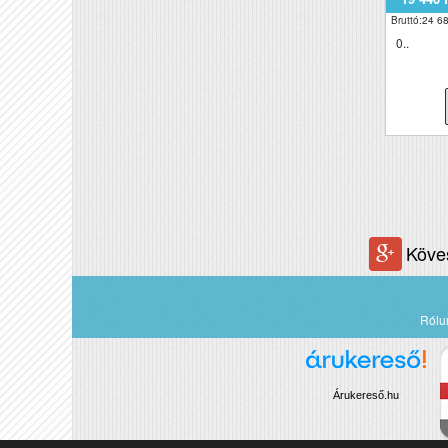
Bruttó:24 68
0..
Köve
Rólu
Árukereső.hu