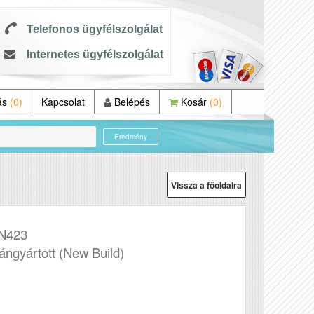
Telefonos ügyfélszolgálat
Internetes ügyfélszolgálat
ás
(0)
Kapcsolat
Belépés
Kosár
(0)
Eredmény
Vissza a főoldalra
N423
tángyártott (New Build)