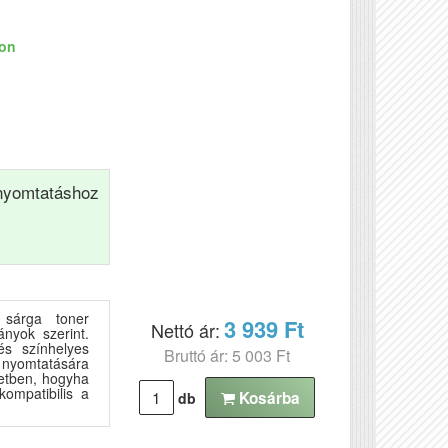
ron
yomtatáshoz
sárga toner
3 939 Ft
Nettó ár:
nyok szerint.
és színhelyes
Bruttó ár: 5 003 Ft
nyomtatására
etben, hogyha
kompatibilis a
Kosárba
db