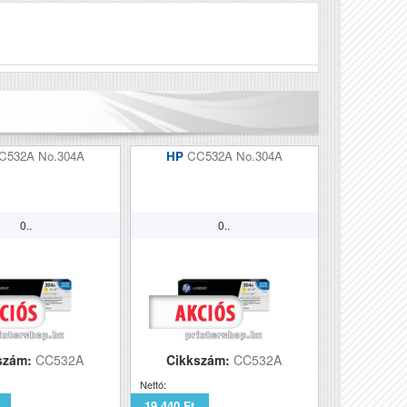
Véleményírás
C532A No.304A
HP
CC532A No.304A
0..
0..
szám:
CC532A
Cikkszám:
CC532A
Nettó:
19 440 Ft