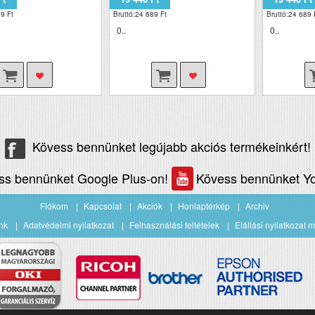
9 Ft
Bruttó:24 689 Ft
Bruttó:24 689 
0..
0..
Kövess bennünket legújabb akciós termékeinkért!
ss bennünket Google Plus-on!
Kövess bennünket Yo
Fiókom
Kapcsolat
Akciók
Honlaptérkép
Archiv
nk
Adatvédelmi nyilatkozat
Felhasználási feltételek
Elállási nyilatkozat m