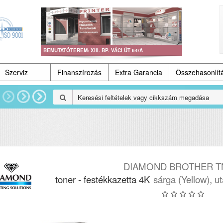
BEMUTATÓTEREM: XIII. BP. VÁCI ÚT 64/A
Szerviz
Finanszírozás
Extra Garancia
Összehasonlít
DIAMOND BROTHER T
toner - festékkazetta 4K
sárga (Yellow), u