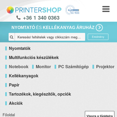
+36 1 340 0363
NYOMTATÓ
ÉS
KELLÉKANYAG ÁRUHÁZ
Eredmény
Nyomtatók
Multifunkciós készülékek
Notebook
Monitor
PC Számítógép
Projektor
Kellékanyagok
Papír
Tartozékok, kiegészítők, opciók
Akciók
Főoldal
Vissza a főoldalra