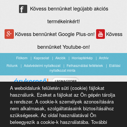
Kövess bennünket legújabb akciós
termékeinkért!
Kövess bennünket Google Plus-on!
Kövess
bennünket Youtube-on!
Fiókom
Kapcsolat
Akciók
Honlaptérkép
Archiv
Rólunk
Adatvédelmi nyilatkozat
Felhasználási feltételek
Elállási
nyilatkozat minta
A weboldalunk felületén süti (cookie) fájlokat
Árukereső.hu
használunk. Ezeket a fájlokat az Ön gépén tárolja
a rendszer. A cookie-k személyek azonosítására
nem alkalmasak, szolgáltatásaink biztosításához
szükségesek. Az oldal használatával Ön
beleegyezik a cookie-k használatába. További