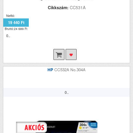
Cikkszám:
CC531A
Nettó:
19 440 Ft
Bruttó:24 689 Ft
0..
HP
CC532A No.304A
0..