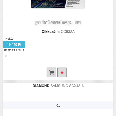
Cikkszám:
CC532A
Nettó:
19 440 Ft
Bruttó:24 689 Ft
0..
DIAMOND
SAMSUNG SCX4216
0..