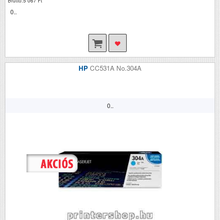
Bruttó:5 067 Ft
0..
HP
CC531A No.304A
0..