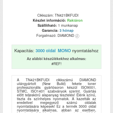
Cikkszám: TN421BKFUDI
Készlet információ:
Raktáron
Szállítható:
1 munkanap
Garancia:
3 hónap
Forgalmazó: DIAMOND
Kapacitás:
nyomtatáshoz
3000 oldal
MONO
Az alábbi készülékekhez alkalmas:
#REF!
A TN421BKFUDI cikkszámú DIAMOND
utángyártott (New Build) fekete toner
professzionális gyártósoron készül ISO9001,
STMC, ISO1401 szabványok szerint. Gyártás
előtt teljeskörű alapanyag tesztelés! Élénk színű,
tiszta és színhelyes nyomatok. A kazetták az
eredetivel megegyező számú oldalak
nyomtatására képesek! Ez a termék 3000 oldal
nyomtatására alkalmas, abban az esetben,