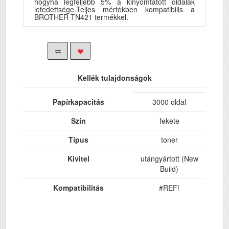
hogyha legfeljebb 5% a kinyomtatott oldalak
lefedettsége.Teljes mértékben kompatibilis a
BROTHER TN421 termékkel.
Kellék tulajdonságok
Papírkapacitás
3000 oldal
Szín
fekete
Típus
toner
Kivitel
utángyártott (New
Build)
Kompatibilitás
#REF!