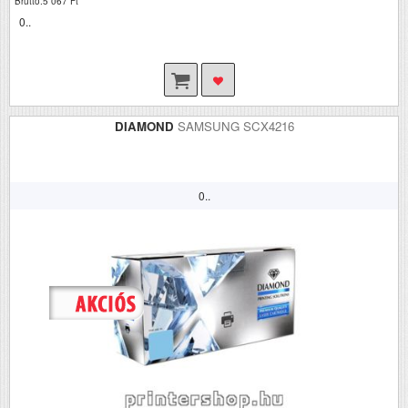
Bruttó:5 067 Ft
0..
DIAMOND
SAMSUNG SCX4216
0..