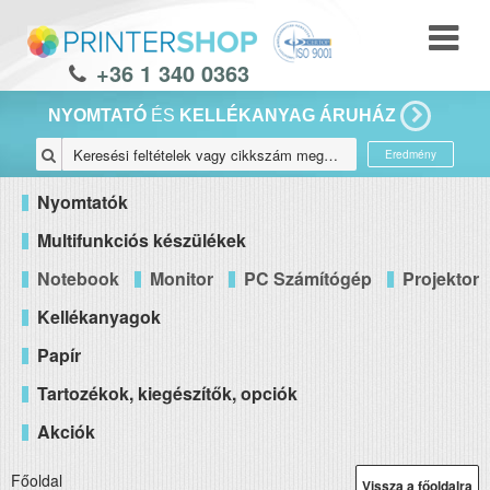
+36 1 340 0363
NYOMTATÓ
ÉS
KELLÉKANYAG ÁRUHÁZ
Eredmény
Nyomtatók
Multifunkciós készülékek
Notebook
Monitor
PC Számítógép
Projektor
Kellékanyagok
Papír
Tartozékok, kiegészítők, opciók
Akciók
Főoldal
Vissza a főoldalra