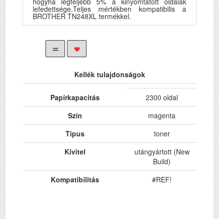
hogyha legfeljebb 5% a kinyomtatott oldalak
lefedettsége.Teljes mértékben kompatibilis a
BROTHER TN248XL termékkel.
Kellék tulajdonságok
Papírkapacitás
2300 oldal
Szín
magenta
Típus
toner
Kivitel
utángyártott (New
Build)
Kompatibilitás
#REF!