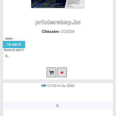
Cikkszám:
CC532A
Nettó:
19 440 Ft
Bruttó:24 689 Ft
0..
HP
CC531A No.304A
0..