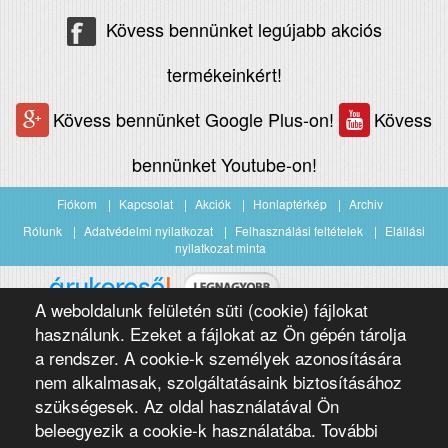
Kövess bennünket legújabb akciós
termékeinkért!
Kövess bennünket Google Plus-on!
Kövess
bennünket Youtube-on!
Fiókom
Kapcsolat
Akciók
Honlaptérkép
Archiv
Rólunk
Adatvédelmi nyilatkozat
Felhasználási feltételek
Elállási
nyilatkozat minta
A weboldalunk felületén süti (cookie) fájlokat
Árukereső.hu
használunk. Ezeket a fájlokat az Ön gépén tárolja
a rendszer. A cookie-k személyek azonosítására
nem alkalmasak, szolgáltatásaink biztosításához
szükségesek. Az oldal használatával Ön
beleegyezik a cookie-k használatába. További