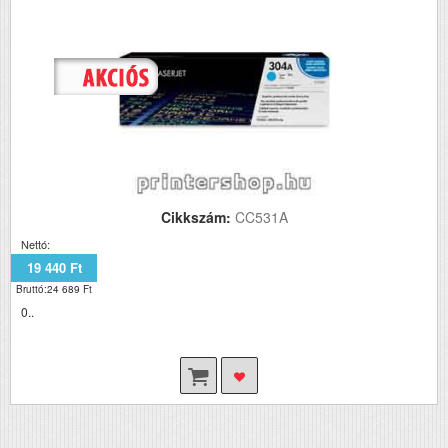
Cikkszám:
CC531A
Nettó:
19 440 Ft
Bruttó:24 689 Ft
0..