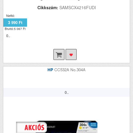
Cikkszám:
SAMSCX4216FUDI
Nettó:
3 990 Ft
Bruttó:5 067 Ft
0..
HP
CC532A No.304A
0..