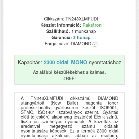
Cikkszám: TN248XLMFUDI
Készlet információ:
Raktáron
Szállítható:
1 munkanap
Garancia:
3 hónap
Forgalmazó: DIAMOND
Kapacitás:
nyomtatáshoz
2300 oldal
MONO
Az alábbi készülékekhez alkalmas:
#REF!
A TN248XLMFUDI cikkszámú DIAMOND
utángyártott (New Build) magenta toner
professzionális gyártósoron készül ISO9001,
STMC, ISO1401 szabványok szerint. Gyártás
előtt teljeskörű alapanyag tesztelés! Élénk színű,
tiszta és színhelyes nyomatok. A kazetták az
eredetivel megegyező számú oldalak
nyomtatására képesek! Ez a termék 2300 oldal
nyomtatására alkalmas, abban az esetben,