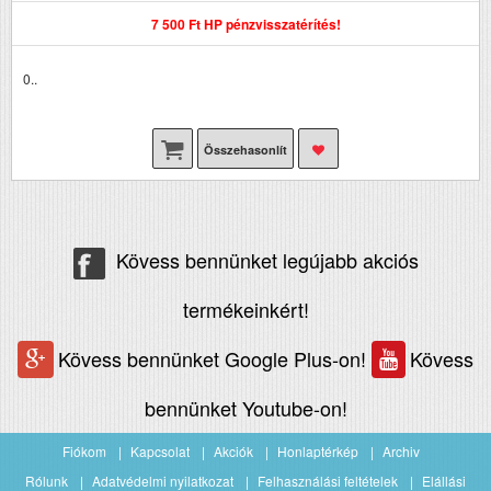
7 500 Ft HP pénzvisszatérítés!
0..
Összehasonlít
Kövess bennünket legújabb akciós
termékeinkért!
Kövess bennünket Google Plus-on!
Kövess
bennünket Youtube-on!
Fiókom
Kapcsolat
Akciók
Honlaptérkép
Archiv
Rólunk
Adatvédelmi nyilatkozat
Felhasználási feltételek
Elállási