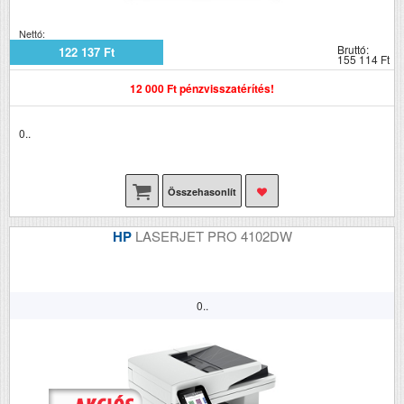
Nettó:
Bruttó:
122 137 Ft
155 114 Ft
12 000 Ft pénzvisszatérítés!
0..
Összehasonlít
HP
LASERJET PRO 4102DW
0..