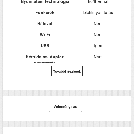
Nyomtatási technológia
hő/thermál
Funkciók
blokknyomtatás
Hálózat
Nem
Wi-Fi
Nem
USB
Igen
Kétoldalas, duplex
Nem
nyomtatás
További részletek
ADF (automatikus
Nem
lapolvasó)
DADF (automatikus
Nem
kétoldalas lapolvasás)
Véleményírás
RAM (MB)
6
Felbontás (dpi)
203
Szkennelés
n