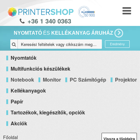
+36 1 340 0363
NYOMTATÓ
ÉS
KELLÉKANYAG ÁRUHÁZ
Eredmény
Nyomtatók
Multifunkciós készülékek
Notebook
Monitor
PC Számítógép
Projektor
Kellékanyagok
Papír
Tartozékok, kiegészítők, opciók
Akciók
Főoldal
Vissza a főoldalra