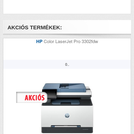
Tömeg (kg)
1.32
Méretek (ma x szé x mé mm)
110x215x172
AKCIÓS TERMÉKEK:
HP
Color LaserJet Pro 3302fdw
0..