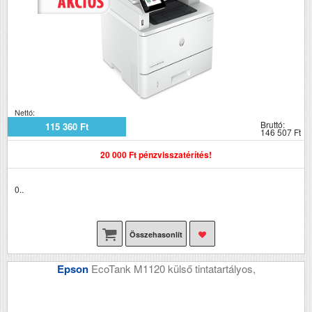
Nettó:
Bruttó:
115 360 Ft
146 507 Ft
20 000 Ft pénzvisszatérítés!
0..
Összehasonlít
Epson
EcoTank M1120 külső tintatartályos,