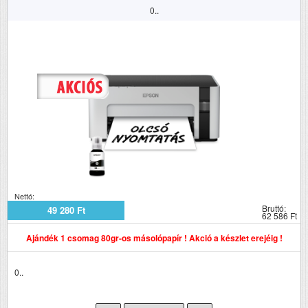
0..
Nettó:
Bruttó:
49 280 Ft
62 586 Ft
Ajándék 1 csomag 80gr-os másolópapír ! Akció a készlet erejéig !
0..