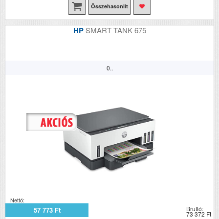
Összehasonlít
HP
SMART TANK 675
0..
Nettó:
Bruttó:
57 773 Ft
73 372 Ft