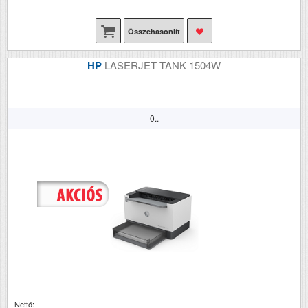
Összehasonlít
HP
LASERJET TANK 1504W
0..
Nettó: