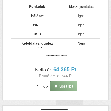
Funkciók
blokknyomtatás
Hálózat
Igen
Wi-Fi
Igen
USB
Igen
Kétoldalas, duplex
Nem
nyomtatás
További részletek
ADF (automatikus
Nem
lapolvasó)
64 365 Ft
Nettó ár:
DADF (automatikus
Nem
Bruttó ár: 81 744 Ft
kétoldalas lapolvasás)
RAM (MB)
6
Kosárba
db
Felbontás (dpi)
300x600
Szkennelés
n