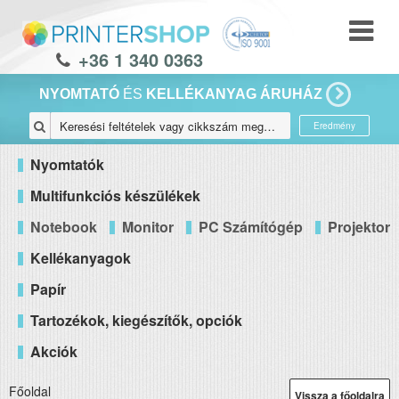
+36 1 340 0363
NYOMTATÓ
ÉS
KELLÉKANYAG ÁRUHÁZ
Eredmény
Nyomtatók
Multifunkciós készülékek
Notebook
Monitor
PC Számítógép
Projektor
Kellékanyagok
Papír
Tartozékok, kiegészítők, opciók
Akciók
Főoldal
Vissza a főoldalra