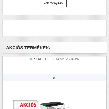
Tömeg (kg)
1.16
Véleményírás
Méretek (ma x szé x mé mm)
125x234x145
AKCIÓS TERMÉKEK:
HP
LASERJET TANK 2504DW
0..