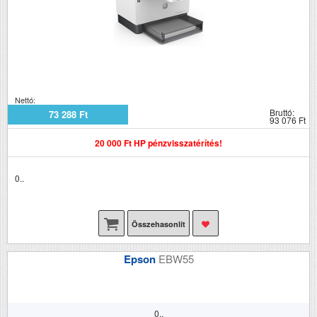
Nettó:
Bruttó:
73 288 Ft
93 076 Ft
20 000 Ft HP pénzvisszatérítés!
0..
Összehasonlít
Epson
EBW55
0..