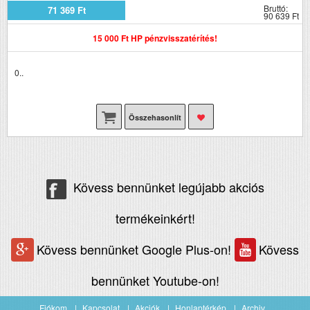
Bruttó:
71 369 Ft
90 639 Ft
15 000 Ft HP pénzvisszatérítés!
0..
Összehasonlít
Kövess bennünket legújabb akciós
termékeinkért!
Kövess bennünket Google Plus-on!
Kövess
bennünket Youtube-on!
Fiókom
Kapcsolat
Akciók
Honlaptérkép
Archiv