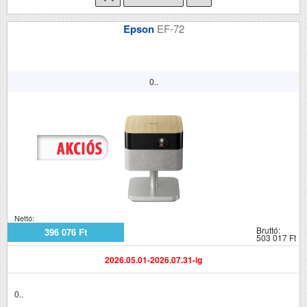
Epson
EF-72
0..
Nettó:
Bruttó:
396 076 Ft
503 017 Ft
2026.05.01-2026.07.31-ig
0..