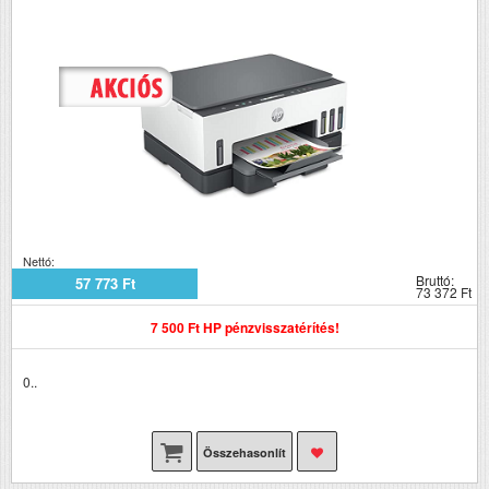
Nettó:
Bruttó:
57 773 Ft
73 372 Ft
7 500 Ft HP pénzvisszatérítés!
0..
Összehasonlít