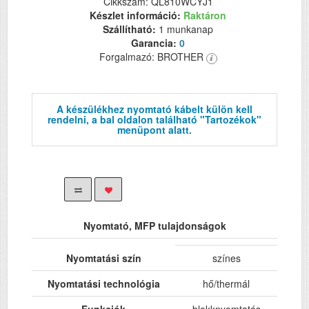
Cikkszám: QL810WCYJ1
Készlet információ:
Raktáron
Szállítható:
1 munkanap
Garancia:
0
Forgalmazó: BROTHER
A készülékhez nyomtató kábelt külön kell
rendelni, a bal oldalon található "Tartozékok"
menüpont alatt.
Nyomtató, MFP tulajdonságok
Nyomtatási szín
színes
Nyomtatási technológia
hő/thermál
Funkciók
blokknyomtatás