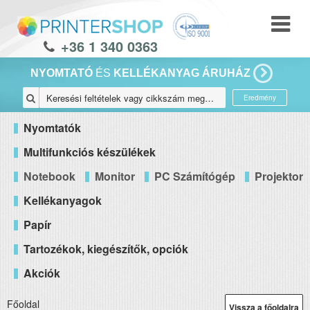
+36 1 340 0363
NYOMTATÓ
ÉS
KELLÉKANYAG ÁRUHÁZ
Eredmény
Nyomtatók
Multifunkciós készülékek
Notebook
Monitor
PC Számítógép
Projektor
Kellékanyagok
Papír
Tartozékok, kiegészítők, opciók
Akciók
Főoldal
Vissza a főoldalra