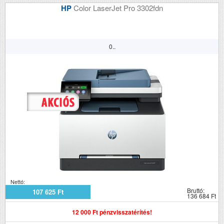
HP
Color LaserJet Pro 3302fdn
0..
Nettó:
Bruttó:
107 625 Ft
136 684 Ft
12 000 Ft pénzvisszatérítés!