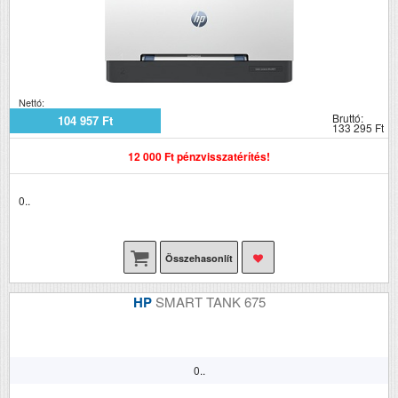
Nettó:
Bruttó:
104 957 Ft
133 295 Ft
12 000 Ft pénzvisszatérítés!
0..
Összehasonlít
HP
SMART TANK 675
0..