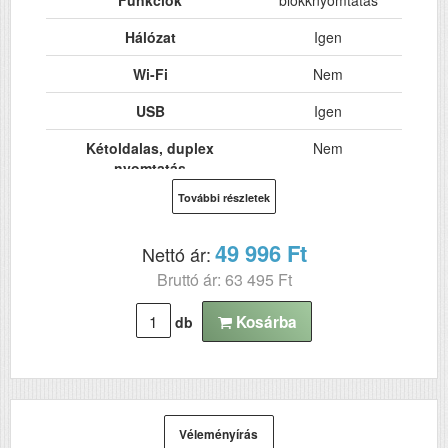
Hálózat
Igen
Wi-Fi
Nem
USB
Igen
Kétoldalas, duplex
Nem
nyomtatás
További részletek
ADF (automatikus
Nem
lapolvasó)
49 996 Ft
Nettó ár:
DADF (automatikus
Nem
Bruttó ár: 63 495 Ft
kétoldalas lapolvasás)
RAM (MB)
6
Kosárba
db
Felbontás (dpi)
300x600
Szkennelés
n
Tömeg (kg)
1.12
Véleményírás