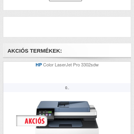
Méretek (ma x szé x mé mm)
125x234x145
AKCIÓS TERMÉKEK:
HP
Color LaserJet Pro 3302sdw
0..