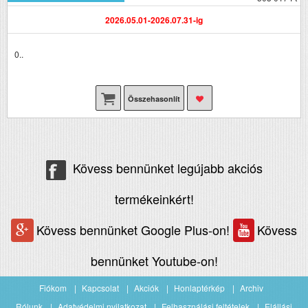
2026.05.01-2026.07.31-ig
0..
Összehasonlít
Kövess bennünket legújabb akciós
termékeinkért!
Kövess bennünket Google Plus-on!
Kövess
bennünket Youtube-on!
Fiókom
Kapcsolat
Akciók
Honlaptérkép
Archiv
Rólunk
Adatvédelmi nyilatkozat
Felhasználási feltételek
Elállási