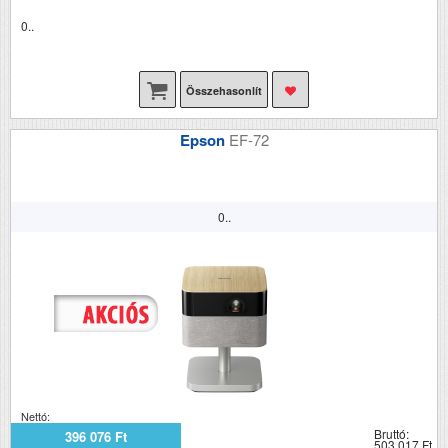
0..
Összehasonlít
Epson
EF-72
0..
Nettó:
Bruttó:
396 076 Ft
503 017 Ft