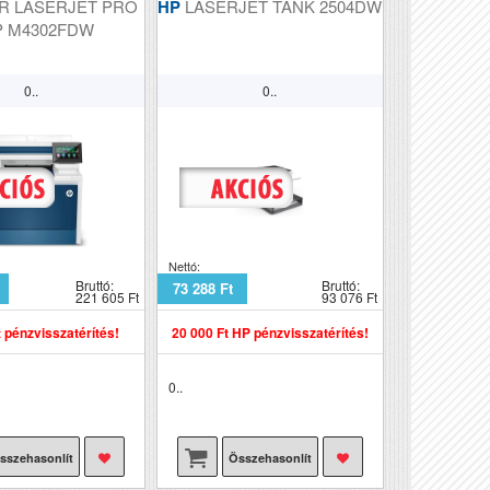
R LASERJET PRO
HP
LASERJET TANK 2504DW
P M4302FDW
0..
0..
Nettó:
Bruttó:
Bruttó:
73 288 Ft
221 605 Ft
93 076 Ft
t pénzvisszatérítés!
20 000 Ft HP pénzvisszatérítés!
0..
sszehasonlít
Összehasonlít