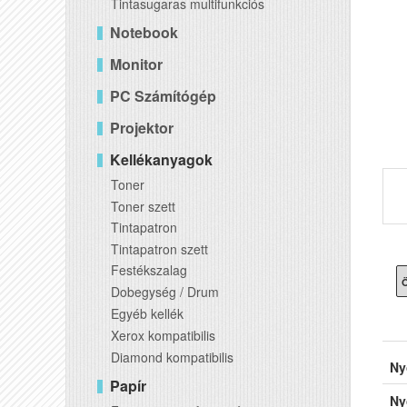
Tintasugaras multifunkciós
Notebook
Monitor
PC Számítógép
Projektor
Kellékanyagok
Toner
Toner szett
Tintapatron
Tintapatron szett
Festékszalag
Ö
Dobegység / Drum
Egyéb kellék
Xerox kompatibilis
Diamond kompatibilis
Ny
Papír
Ny