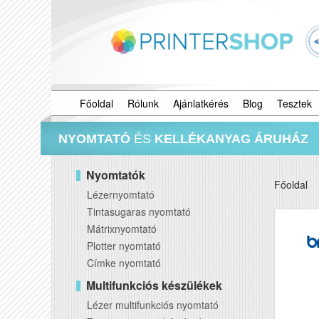
Főoldal
Rólunk
Ajánlatkérés
Blog
Tesztek
NYOMTATÓ
ÉS
KELLÉKANYAG ÁRUHÁZ
Nyomtatók
Főoldal
Lézernyomtató
Tintasugaras nyomtató
Mátrixnyomtató
Plotter nyomtató
Címke nyomtató
Multifunkciós készülékek
Lézer multifunkciós nyomtató