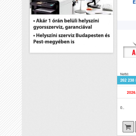
E
Nettó:
262 238 
2026.
0..