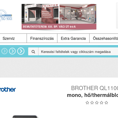
BEMUTATÓTEREM: XIII. BP. VÁCI ÚT 64/A
Szerviz
Finanszírozás
Extra Garancia
Összehasonlít
BROTHER QL110
mono, hő/thermálbl