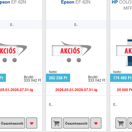
pson
EF-62N
Epson
EF-62N
HP
COLO
MF
0..
0..
Nettó:
Nettó:
Bruttó:
Bruttó:
Ft
262 238 Ft
174 492 Ft
333 042 Ft
333 042 Ft
05.01-2026.07.31-ig
2026.05.01-2026.07.31-ig
20 000 F
0..
0..
Összehasonlít
Összehasonlít
Ö