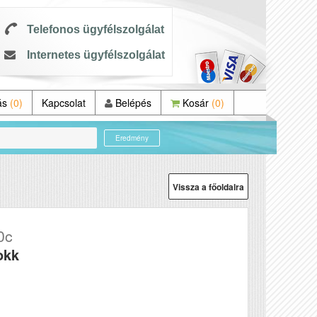
Telefonos ügyfélszolgálat
Internetes ügyfélszolgálat
ás
(0)
Kapcsolat
Belépés
Kosár
(0)
Eredmény
Vissza a főoldalra
0c
okk