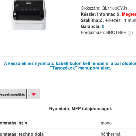
Cikkszám: QL1100CYJ1
Készlet információ:
Megre
Szállítható:
érkezés +1 mu
Garancia:
0
Forgalmazó: BROTHER
A készülékhez nyomtató kábelt külön kell rendelni, a bal oldalo
"Tartozékok" menüpont alatt.
sszehasonlítás
Nyomtató, MFP tulajdonságok
omtatási szín
mono
omtatási technológia
hő/thermál