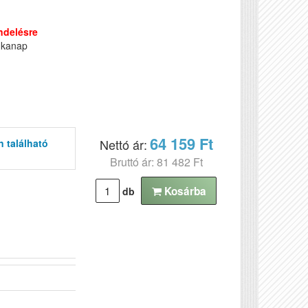
ndelésre
nkanap
64 159 Ft
Nettó ár:
n található
Bruttó ár: 81 482 Ft
Kosárba
db