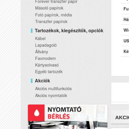
Forever transzfer papír
Másoló papírok
Fu
Fotó papírok, média
Há
Transzfer papírok
Tartozékok, kiegészítők, opciók
Wi
Kábel
US
Lapadagoló
Ké
Állvány
Faxmodem
AD
Kártyaolvasó
Egyéb tartozék
DA
Akciók
RA
Akciós multifunkciós
Fe
Akciós nyomtatók
Sz
Tö
AKCI
Mé