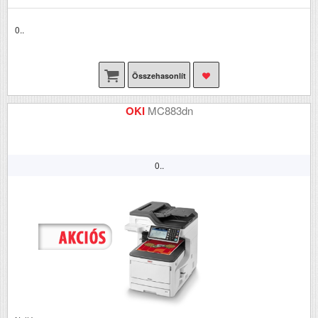
0..
Összehasonlít
OKI
MC883dn
0..