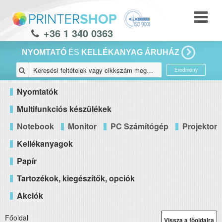
+36 1 340 0363
NYOMTATÓ
ÉS
KELLÉKANYAG ÁRUHÁZ
Eredmény
Nyomtatók
Multifunkciós készülékek
Notebook
Monitor
PC Számítógép
Projektor
Kellékanyagok
Papír
Tartozékok, kiegészítők, opciók
Akciók
Főoldal
Vissza a főoldalra