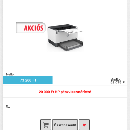
Nettó:
Bruttó:
73 288 Ft
93 076 Ft
20 000 Ft HP pénzvisszatérítés!
0..
Összehasonlít