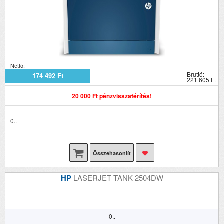
Nettó:
Bruttó:
174 492 Ft
221 605 Ft
20 000 Ft pénzvisszatérítés!
0..
Összehasonlít
HP
LASERJET TANK 2504DW
0..