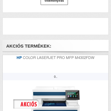
Véleményírás
Méretek (ma x szé x mé mm)
61x115x115
AKCIÓS TERMÉKEK:
HP
COLOR LASERJET PRO MFP M4302FDW
0..