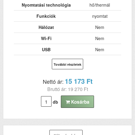
Nyomtatási technológia
hő/thermál
Funkciók
nyomtat
Hálózat
Nem
Wi-Fi
Nem
USB
Nem
Kétoldalas, duplex
Nem
További részletek
nyomtatás
ADF (automatikus
Nem
15 173 Ft
Nettó ár:
lapolvasó)
Bruttó ár: 19 270 Ft
DADF (automatikus
Nem
kétoldalas lapolvasás)
Kosárba
db
Felbontás (dpi)
180
Szkennelés
n
Tömeg (kg)
0.38