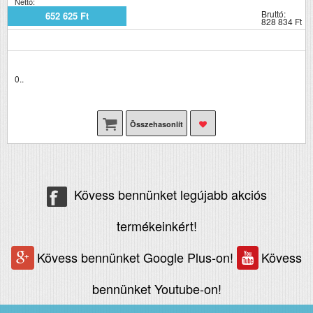
Nettó:
Bruttó:
652 625 Ft
828 834 Ft
0..
Összehasonlít
Kövess bennünket legújabb akciós
termékeinkért!
Kövess bennünket Google Plus-on!
Kövess
bennünket Youtube-on!