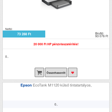
Nettó:
Bruttó:
73 288 Ft
93 076 Ft
20 000 Ft HP pénzvisszatérítés!
0..
Összehasonlít
Epson
EcoTank M1120 külső tintatartályos,
0..