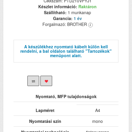
Cikkszám: PTD210VPYJ1
Készlet információ:
Raktáron
Szállítható:
1 munkanap
Garancia:
1 év
Forgalmazó: BROTHER
A készülékhez nyomtató kábelt külön kell
rendelni, a bal oldalon található "Tartozékok"
menüpont alatt.
Nyomtató, MFP tulajdonságok
Lapméret
A4
Nyomtatási szín
mono
Nyomtatási technológia
tintasugaras