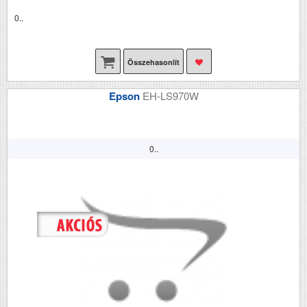
0..
Összehasonlít
Epson
EH-LS970W
0..