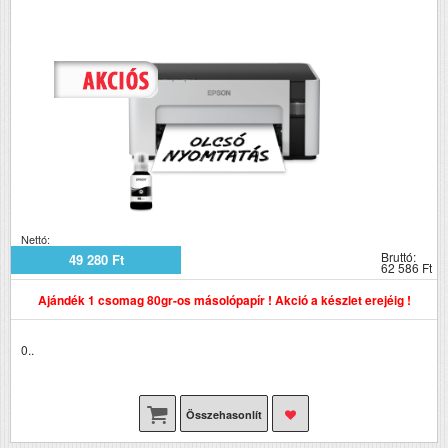
Nettó:
Bruttó:
49 280 Ft
62 586 Ft
Ajándék 1 csomag 80gr-os másolópapír ! Akció a készlet erejéig !
0..
Összehasonlít