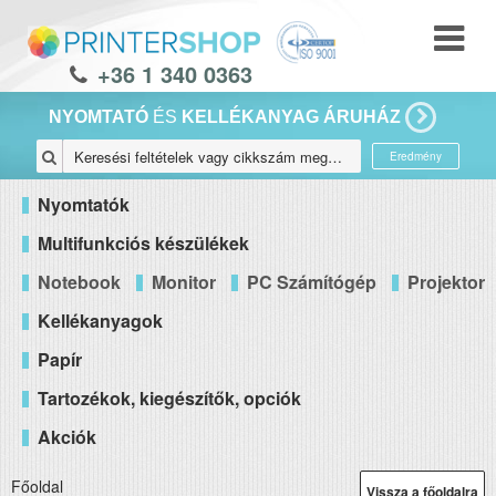
+36 1 340 0363
NYOMTATÓ
ÉS
KELLÉKANYAG ÁRUHÁZ
Eredmény
Nyomtatók
Multifunkciós készülékek
Notebook
Monitor
PC Számítógép
Projektor
Kellékanyagok
Papír
Tartozékok, kiegészítők, opciók
Akciók
Főoldal
Vissza a főoldalra