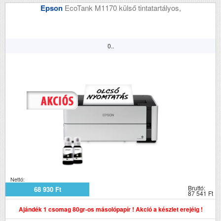
Epson
EcoTank M1170 külső tintatartályos,
0..
Nettó:
Bruttó:
68 930 Ft
87 541 Ft
Ajándék 1 csomag 80gr-os másolópapír ! Akció a készlet erejéig !