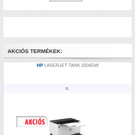
Méretek (ma x szé x mé mm)
157x150x68
Megjegyzés
hordtáska
AKCIÓS TERMÉKEK:
HP
LASERJET TANK 2504DW
0..