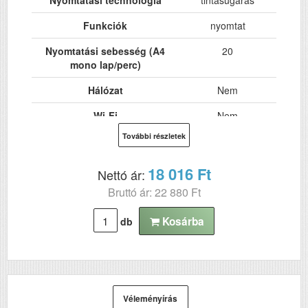
Funkciók
nyomtat
Nyomtatási sebesség (A4
20
mono lap/perc)
Hálózat
Nem
Wi-Fi
Nem
További részletek
USB
Nem
Kétoldalas, duplex
Nem
18 016 Ft
Nettó ár:
nyomtatás
Bruttó ár: 22 880 Ft
ADF (automatikus
Nem
lapolvasó)
Kosárba
db
DADF (automatikus
Nem
kétoldalas lapolvasás)
Tömeg (kg)
0.49
Véleményírás