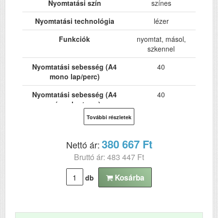
Nyomtatási szín
színes
Nyomtatási technológia
lézer
Funkciók
nyomtat, másol,
szkennel
Nyomtatási sebesség (A4
40
mono lap/perc)
Nyomtatási sebesség (A4
40
színes lap/perc)
További részletek
Hálózat
Igen
Wi-Fi
Nem
380 667 Ft
Nettó ár:
Bruttó ár: 483 447 Ft
USB
Igen
Kétoldalas, duplex
Igen
Kosárba
db
nyomtatás
ADF (automatikus
Igen
lapolvasó)