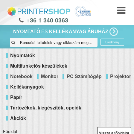
+36 1 340 0363
NYOMTATÓ
ÉS
KELLÉKANYAG ÁRUHÁZ
Eredmény
Nyomtatók
Multifunkciós készülékek
Notebook
Monitor
PC Számítógép
Projektor
Kellékanyagok
Papír
Tartozékok, kiegészítők, opciók
Akciók
Főoldal
Vissza a főoldalra