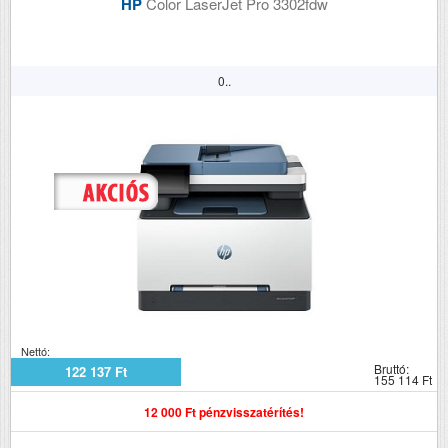
HP
Color LaserJet Pro 3302fdw
0..
Nettó:
Bruttó:
122 137 Ft
155 114 Ft
12 000 Ft pénzvisszatérítés!