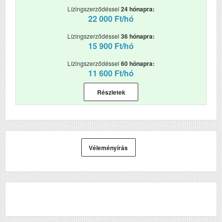
Lízingszerződéssel
24 hónapra:
DADF (automatikus
Igen
22 000 Ft/hó
kétoldalas lapolvasás)
Lízingszerződéssel
36 hónapra:
RAM (MB)
2048
15 900 Ft/hó
Első fekete nyomat
10
Lízingszerződéssel
60 hónapra:
elkészítési ideje (mp)
11 600 Ft/hó
Első színes nyomat
10
Részletek
elkészítési ideje (mp)
Papírkapacitás
520+100+100
Felbontás (dpi)
2400x600
Véleményírás
Papírsúly g/m2
230
Havi terhelhetőség
12000
(oldal/hó)
Szkennelés
i
Tömeg (kg)
36.5