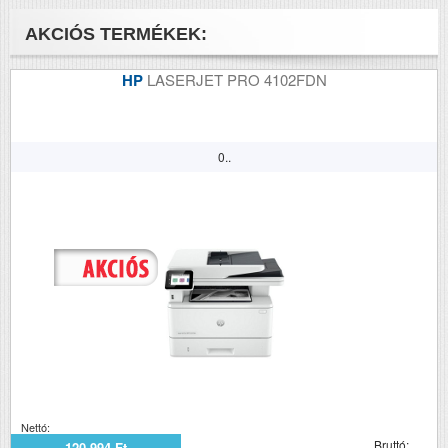
Méretek (ma x szé x mé mm)
503x541x586
AKCIÓS TERMÉKEK:
HP
LASERJET PRO 4102FDN
0..
Nettó:
Bruttó:
120 994 Ft