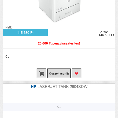
Nettó:
Bruttó:
115 360 Ft
146 507 Ft
20 000 Ft pénzvisszatérítés!
0..
Összehasonlít
HP
LASERJET TANK 2604SDW
0..