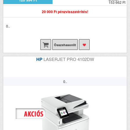
153 662 Ft
20 000 Ft pénzvisszatérítés!
0..
Összehasonlít
HP
LASERJET PRO 4102DW
0..