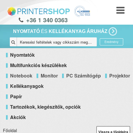
+36 1 340 0363
NYOMTATÓ
ÉS
KELLÉKANYAG ÁRUHÁZ
Eredmény
Nyomtatók
Multifunkciós készülékek
Notebook
Monitor
PC Számítógép
Projektor
Kellékanyagok
Papír
Tartozékok, kiegészítők, opciók
Akciók
Főoldal
Vissza a főoldalra