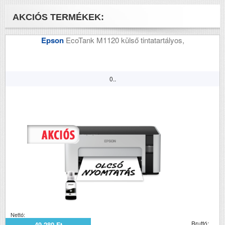
AKCIÓS TERMÉKEK:
Epson
EcoTank M1120 külső tintatartályos,
0..
Nettó:
Bruttó:
49 280 Ft