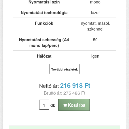
Nyomtatási szín
mono
Nyomtatási technológia
lézer
Funkciók
nyomtat, másol,
szkennel
Nyomtatási sebesség (A4
50
mono lap/perc)
Hálózat
Igen
Wi-Fi
Igen
További részletek
USB
Igen
216 918 Ft
Nettó ár:
Kétoldalas, duplex
Igen
Bruttó ár: 275 486 Ft
nyomtatás
ADF (automatikus
Igen
Kosárba
db
lapolvasó)
DADF (automatikus
Igen
kétoldalas lapolvasás)