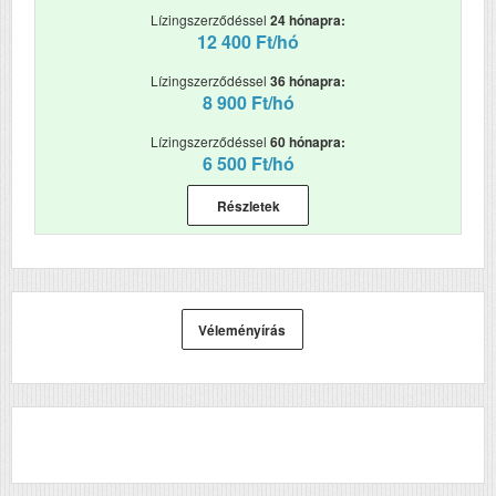
Lízingszerződéssel
24 hónapra:
RAM (MB)
512
12 400 Ft/hó
Első fekete nyomat
6.7
Lízingszerződéssel
36 hónapra:
elkészítési ideje (mp)
8 900 Ft/hó
Papírkapacitás
520+100+70
Lízingszerződéssel
60 hónapra:
6 500 Ft/hó
Felbontás (dpi)
1200x1200
Részletek
Papírsúly g/m2
230
Havi terhelhetőség
8000
(oldal/hó)
Szkennelés
i
Véleményírás
Tömeg (kg)
17.3
Méretek (ma x szé x mé mm)
495x473x518