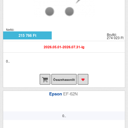
Nettó:
Bruttó:
215 766 Ft
274 023 Ft
2026.05.01-2026.07.31-ig
0..
Összehasonlít
Epson
EF-62N
0..