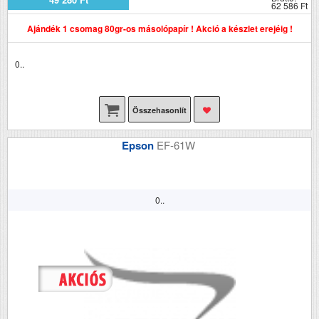
62 586 Ft
Ajándék 1 csomag 80gr-os másolópapír ! Akció a készlet erejéig !
0..
Összehasonlít
Epson
EF-61W
0..