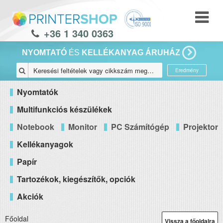
+36 1 340 0363
NYOMTATÓ
ÉS
KELLÉKANYAG ÁRUHÁZ
Eredmény
Nyomtatók
Multifunkciós készülékek
Notebook
Monitor
PC Számítógép
Projektor
Kellékanyagok
Papír
Tartozékok, kiegészítők, opciók
Akciók
Főoldal
Vissza a főoldalra