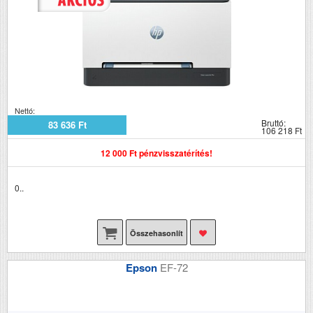
Nettó:
Bruttó:
83 636 Ft
106 218 Ft
12 000 Ft pénzvisszatérítés!
0..
Összehasonlít
Epson
EF-72