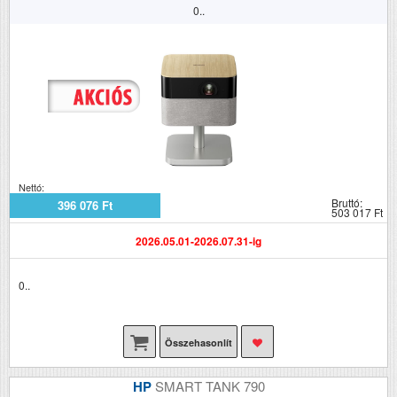
0..
Nettó:
Bruttó:
396 076 Ft
503 017 Ft
2026.05.01-2026.07.31-ig
0..
Összehasonlít
HP
SMART TANK 790