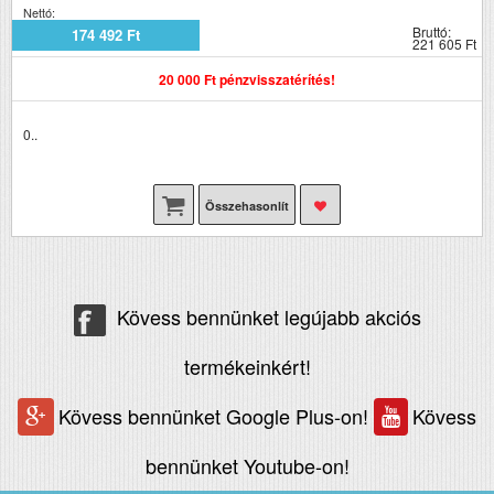
Nettó:
Bruttó:
174 492 Ft
221 605 Ft
20 000 Ft pénzvisszatérítés!
0..
Összehasonlít
Kövess bennünket legújabb akciós
termékeinkért!
Kövess bennünket Google Plus-on!
Kövess
bennünket Youtube-on!