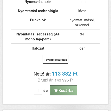
Nyomtatási szín
mono
Nyomtatási technológia
lézer
Funkciók
nyomtat, másol,
szkennel
Nyomtatási sebesség (A4
34
mono lap/perc)
Hálózat
Igen
Wi-Fi
Igen
További részletek
USB
Igen
113 382 Ft
Nettó ár:
Kétoldalas, duplex
Igen
Bruttó ár: 143 995 Ft
nyomtatás
ADF (automatikus
Igen
Kosárba
db
lapolvasó)
DADF (automatikus
Igen
kétoldalas lapolvasás)