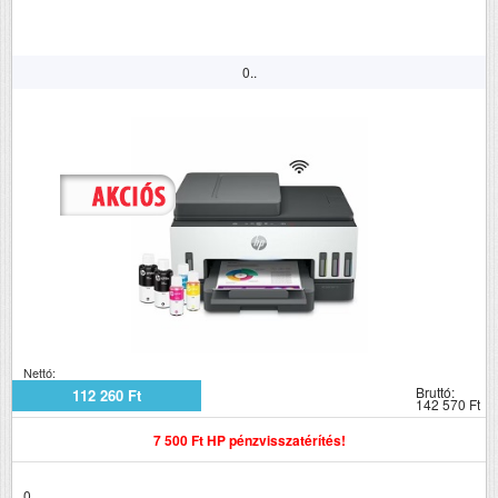
0..
Nettó:
Bruttó:
112 260 Ft
142 570 Ft
7 500 Ft HP pénzvisszatérítés!
0..