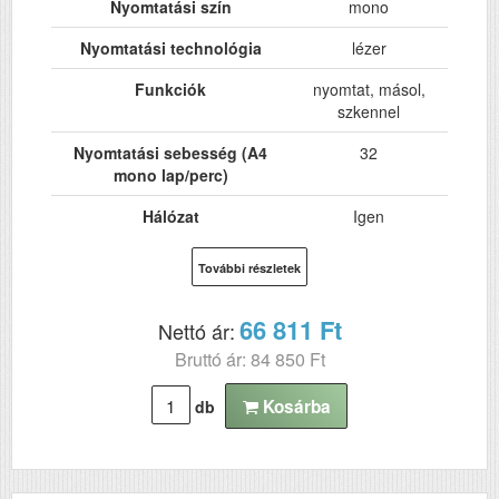
Nyomtatási szín
mono
Nyomtatási technológia
lézer
Funkciók
nyomtat, másol,
szkennel
Nyomtatási sebesség (A4
32
mono lap/perc)
Hálózat
Igen
Wi-Fi
Igen
További részletek
USB
Igen
66 811 Ft
Nettó ár:
Kétoldalas, duplex
Igen
Bruttó ár: 84 850 Ft
nyomtatás
ADF (automatikus
Igen
Kosárba
db
lapolvasó)
DADF (automatikus
Nem
kétoldalas lapolvasás)