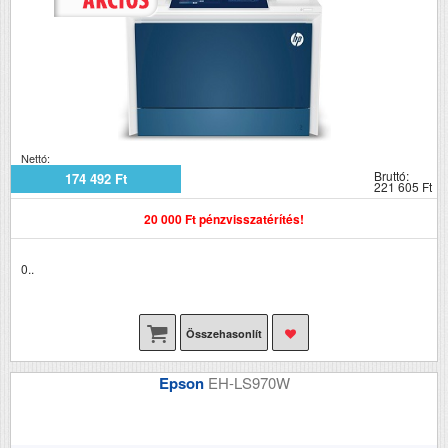
Nettó:
Bruttó:
174 492 Ft
221 605 Ft
20 000 Ft pénzvisszatérítés!
0..
Összehasonlít
Epson
EH-LS970W