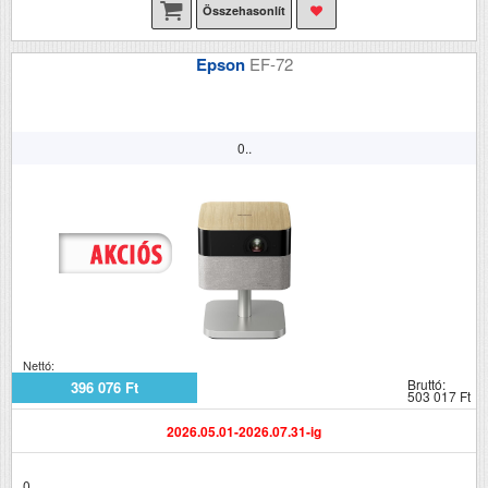
Összehasonlít
Epson
EF-72
0..
Nettó:
Bruttó:
396 076 Ft
503 017 Ft
2026.05.01-2026.07.31-ig
0..