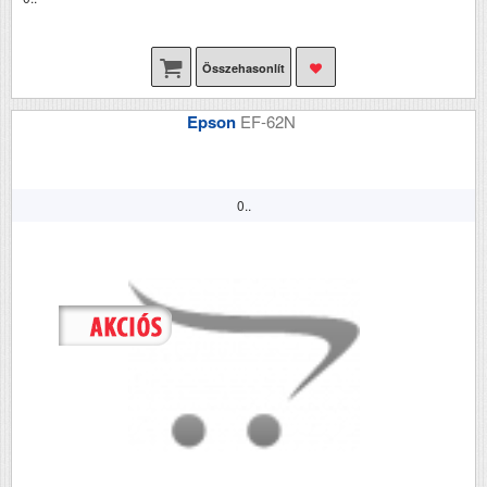
Összehasonlít
Epson
EF-62N
0..