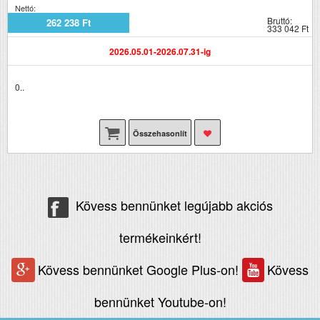
Nettó:
Bruttó:
262 238 Ft
333 042 Ft
2026.05.01-2026.07.31-ig
0..
Összehasonlít
Kövess bennünket legújabb akciós
termékeinkért!
Kövess bennünket Google Plus-on!
Kövess
bennünket Youtube-on!