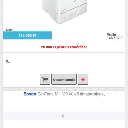
Nettó:
Bruttó:
115 360 Ft
146 507 Ft
20 000 Ft pénzvisszatérítés!
0..
Összehasonlít
Epson
EcoTank M1120 külső tintatartályos,
0..