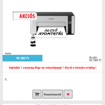
Nettó:
Bruttó:
49 280 Ft
62 586 Ft
Ajándék 1 csomag 80gr-os másolópapír ! Akció a készlet erejéig !
0..
Összehasonlít