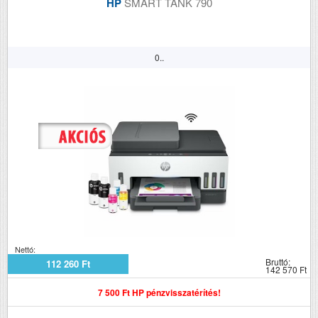
HP
SMART TANK 790
0..
Nettó:
Bruttó:
112 260 Ft
142 570 Ft
7 500 Ft HP pénzvisszatérítés!