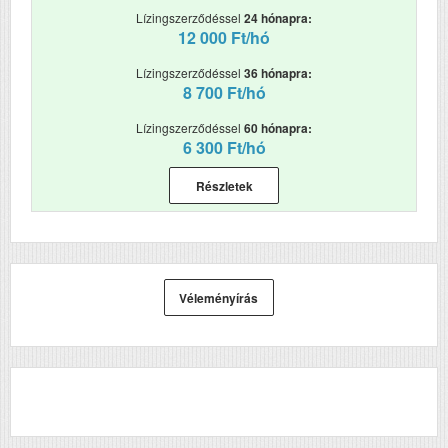
Lízingszerződéssel
24 hónapra:
Kétoldalas, duplex
Igen
12 000 Ft/hó
nyomtatás
Lízingszerződéssel
36 hónapra:
ADF (automatikus
Igen
8 700 Ft/hó
lapolvasó)
Lízingszerződéssel
60 hónapra:
DADF (automatikus
Igen
6 300 Ft/hó
kétoldalas lapolvasás)
Részletek
RAM (MB)
512
Első fekete nyomat
4.4
elkészítési ideje (mp)
Első színes nyomat
4.6
Véleményírás
elkészítési ideje (mp)
Papírkapacitás
250+250+100+50
Felbontás (dpi)
1200x4800
Papírsúly g/m2
220