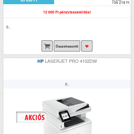
106 218 Ft
12 000 Ft pénzvisszatérítés!
0..
Összehasonlít
HP
LASERJET PRO 4102DW
0..