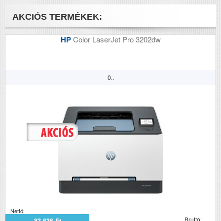
Havi terhelhetőség
3500
(oldal/hó)
AKCIÓS TERMÉKEK:
Szkennelés
i
HP
Color LaserJet Pro 3202dw
Tömeg (kg)
27.5
Méretek (ma x szé x mé
576x477x445
0..
mm)
Nettó:
Bruttó:
83 636 Ft