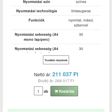
Nyomtatási szín
színes
Nyomtatási technológia
tintasugaras
Funkciók
nyomtat, másol,
szkennel
Nyomtatási sebesség (A4
30
mono lap/perc)
Nyomtatási sebesség (A4
30
színes lap/perc)
További részletek
Nyomtatási sebesség (A3
15
színes lap/perc)
211 037 Ft
Nettó ár:
Nyomtatási sebesség (A3
15
Bruttó ár: 268 017 Ft
mono lap/perc)
Kosárba
Hálózat
db
Igen
Wi-Fi
Igen
USB
Igen