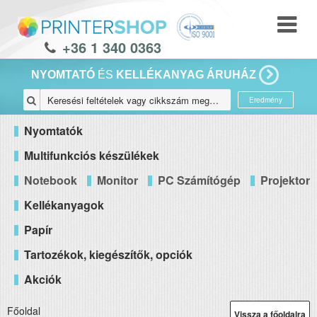
+36 1 340 0363
NYOMTATÓ
ÉS
KELLÉKANYAG ÁRUHÁZ
Eredmény
Nyomtatók
Multifunkciós készülékek
Notebook
Monitor
PC Számítógép
Projektor
Kellékanyagok
Papír
Tartozékok, kiegészítők, opciók
Akciók
Főoldal
Vissza a főoldalra