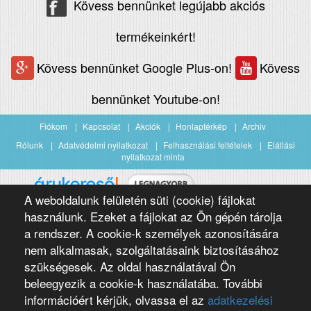
Kövess bennünket legújabb akciós
termékeinkért!
Kövess bennünket Google Plus-on!
Kövess
bennünket Youtube-on!
Fiókom
Kapcsolat
Akciók
Honlaptérkép
Archiv
Rólunk
Adatvédelmi nyilatkozat
Felhasználási feltételek
Elállási
nyilatkozat minta
A weboldalunk felületén süti (cookie) fájlokat
Árukereső.hu
használunk. Ezeket a fájlokat az Ön gépén tárolja
a rendszer. A cookie-k személyek azonosítására
nem alkalmasak, szolgáltatásaink biztosításához
szükségesek. Az oldal használatával Ön
beleegyezik a cookie-k használatába. További
információért kérjük, olvassa el az
adatkezelési
Copyright 2016 Négypólus Kft
Webdesign by loomify developer team