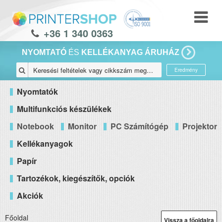
+36 1 340 0363
NYOMTATÓ
ÉS
KELLÉKANYAG ÁRUHÁZ
Eredmény
Nyomtatók
Multifunkciós készülékek
Notebook
Monitor
PC Számítógép
Projektor
Kellékanyagok
Papír
Tartozékok, kiegészítők, opciók
Akciók
Főoldal
Vissza a főoldalra