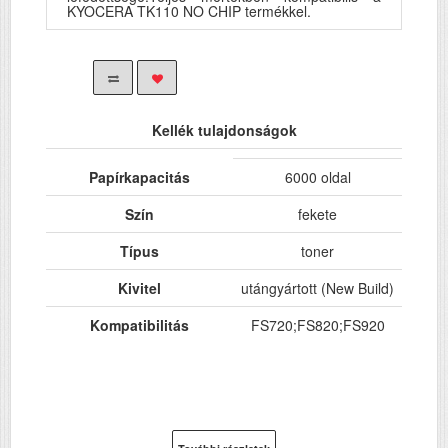
KYOCERA TK110 NO CHIP termékkel.
Kellék tulajdonságok
Papírkapacitás
6000 oldal
Szín
fekete
Típus
toner
Kivitel
utángyártott (New Build)
Kompatibilitás
FS720;FS820;FS920