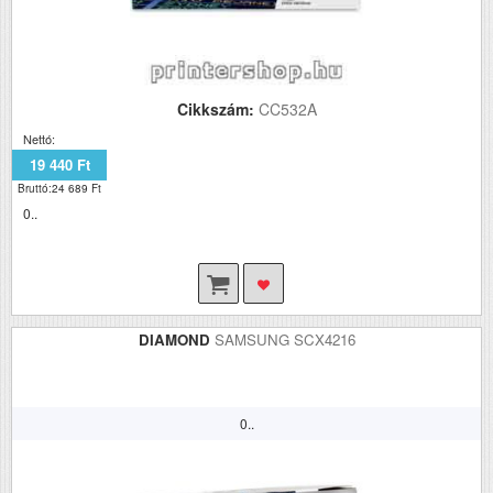
Cikkszám:
CC532A
Nettó:
19 440 Ft
Bruttó:24 689 Ft
0..
DIAMOND
SAMSUNG SCX4216
0..