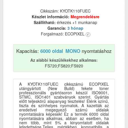
Cikkszám: KYOTK110FUEC
Készlet információ:
Megrendelésre
Szállítható:
érkezés +1 munkanap
Garancia:
3 hónap
Forgalmazó: ECOPIXEL
Kapacitás:
nyomtatáshoz
6000 oldal
MONO
Az alábbi készülékekhez alkalmas:
FS720;FS820;FS920
A KYOTK110FUEC cikkszámú ECOPIXEL
utángyártott (New Build) fekete toner
professzionális gyártósoron készül ISO9001,
STMC, ISO1401 szabványok szerint. Gyártás
előtt teljeskörű alapanyag tesztelés! Élénk színű,
tiszta és színhelyes nyomatok. A kazetták az
eredetivel megegyező számú oldalak
nyomtatására képesek! Ez a termék 6000 oldal
nyomtatására alkalmas, abban az esetben, ha
nem több, mint 5% a kinyomtatott oldalak
lefedettsége.Teljes mértékben kompatibilis a