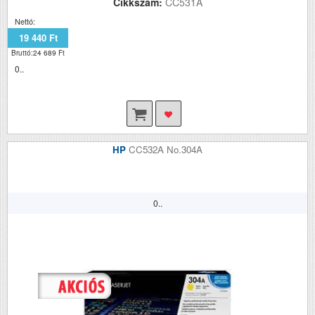
Cikkszám:
CC531A
Nettó:
19 440 Ft
Bruttó:24 689 Ft
0..
HP
CC532A No.304A
0..