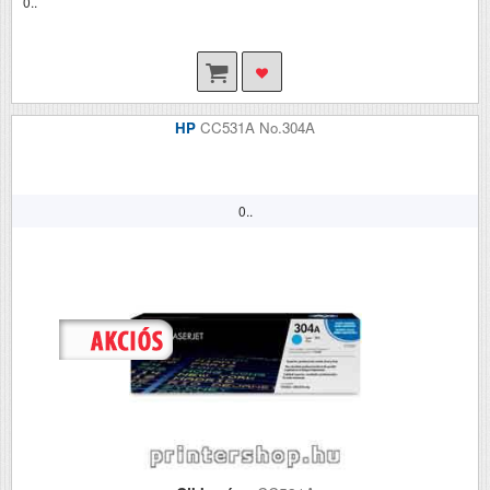
0..
HP
CC531A No.304A
0..