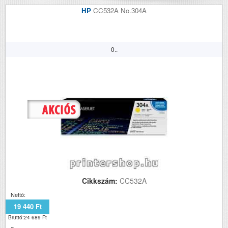
HP
CC532A No.304A
0..
Cikkszám:
CC532A
Nettó:
19 440 Ft
Bruttó:24 689 Ft