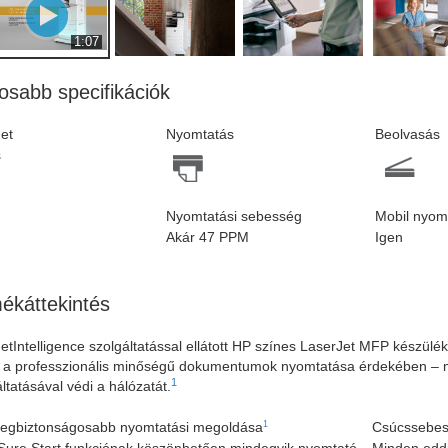
1:07
osabb specifikációk
et
Nyomtatás
Beolvasás
s
Nyomtatási sebesség
Mobil nyom
Akár 47 PPM
Igen
ékáttekintés
etIntelligence szolgáltatással ellátott HP színes LaserJet MFP készülé
i a professzionális minőségű dokumentumok nyomtatása érdekében – 
1
ltatásával védi a hálózatát.
1
legbiztonságosabb nyomtatási megoldása
Csúcssebes
Sure Start funkciónak köszönhetően mindegyik nyomtató
Minden eddi