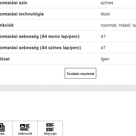
omtatási szín
színes
omtatási technológia
lézer
nkciók
nyomtat, másol, sz
omtatási sebesség (A4 mono lap/perc)
47
omtatási sebesség (A4 színes lap/perc)
47
lózat
Igen
-Fi
Nem
További részletek
B
Igen
toldalas, duplex nyomtatás
Igen
F (automatikus lapolvasó)
Igen
DF (automatikus kétoldalas lapolvasás)
Nem
M (MB)
1536