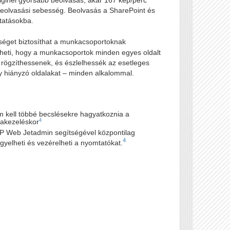
beolvasási sebesség. Beolvasás a SharePoint és
tatásokba.
séget biztosíthat a munkacsoportoknak
heti, hogy a munkacsoportok minden egyes oldalt
rögzíthessenek, és észlelhessék az esetleges
y hiányzó oldalakat – minden alkalommal.
 kell többé becslésekre hagyatkoznia a
4
ttakezeléskor
P Web Jetadmin segítségével központilag
4
ügyelheti és vezérelheti a nyomtatókat.