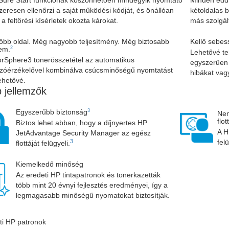
zeresen ellenőrzi a saját működési kódját, és önállóan
kétoldalas 
a a feltörési kísérletek okozta károkat.
más szolgál
öbb oldal. Még nagyobb teljesítmény. Még biztosabb
Kellő sebes
2
em.
Lehetővé te
orSphere3 tonerösszetétel az automatikus
egyszerűen 
zóérzékelővel kombinálva csúcsminőségű nyomtatást
hibákat vag
ehetővé.
 jellemzők
3
Egyszerűbb biztonság
Nem
flo
Biztos lehet abban, hogy a díjnyertes HP
A H
JetAdvantage Security Manager az egész
fel
3
flottáját felügyeli.
Kiemelkedő minőség
Az eredeti HP tintapatronok és tonerkazetták
több mint 20 évnyi fejlesztés eredményei, így a
legmagasabb minőségű nyomatokat biztosítják.
ti HP patronok