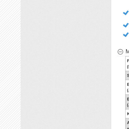
M
F
(
S
E
(
E
(
K
A