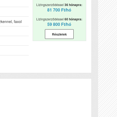
Lízingszerződéssel
36 hónapra:
81 700 Ft/hó
Lízingszerződéssel
60 hónapra:
kennel, faxol
59 800 Ft/hó
Részletek
Véleményírás