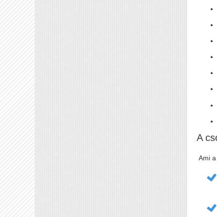
A cs
Ami a