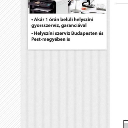
El
El
Pa
Fe
Pa
Ha
Sz
Tö
Mé