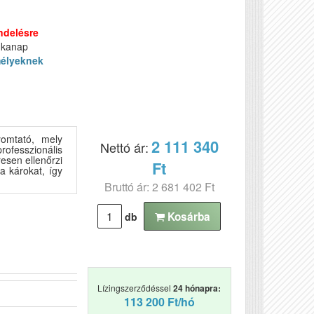
ndelésre
nkanap
élyeknek
nyomtató, mely
2 111 340
Nettó ár:
ofesszionális
sen ellenőrzi
Ft
ta károkat, így
Bruttó ár: 2 681 402 Ft
Kosárba
db
Lízingszerződéssel
24 hónapra:
113 200 Ft/hó