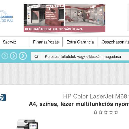
BEMUTATÓTEREM: XIII. BP. VÁCI ÚT 64/A
Szerviz
Finanszírozás
Extra Garancia
Összehasonlít
HP Color LaserJet M6
A4, színes, lézer multifunkciós nyo