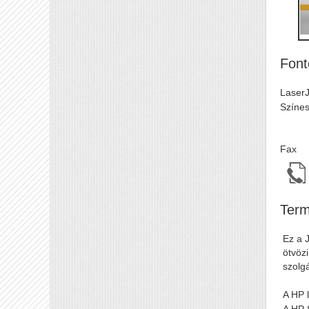
Font
LaserJ
Színe
Fax
Term
Ez a J
ötvöz
szolgá
A HP 
A HP 