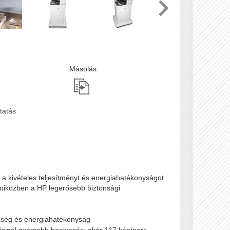
Másolás
tatás
k a kivételes teljesítményt és energiahatékonyságot
miközben a HP legerősebb biztonsági
ség és energiahatékonyság
ginél gyorsabb beolvasás; akár 167 kép/perc