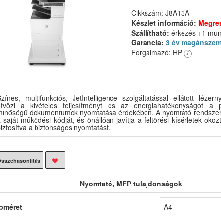
Cikkszám: J8A13A
Készlet információ:
Megre
Szállítható:
érkezés +1 mu
Garancia:
3 év magánszem
Forgalmazó: HP
Színes, multifunkciós, JetIntelligence szolgáltatással ellátott lézer
ötvözi a kivételes teljesítményt és az energiahatékonyságot a pr
minőségű dokumentumok nyomtatása érdekében. A nyomtató rendszere
 saját működési kódját, és önállóan javítja a feltörési kísérletek okoz
iztosítva a biztonságos nyomtatást.
sszehasonlítás
Nyomtató, MFP tulajdonságok
pméret
A4