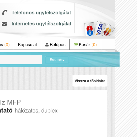
Telefonos ügyfélszolgálat
Internetes ügyfélszolgálat
ás
(0)
Kapcsolat
Belépés
Kosár
(0)
Eredmény
Vissza a főoldalra
81z MFP
mtató
hálózatos, duplex