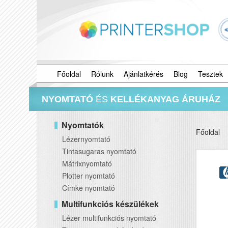
Főoldal
Rólunk
Ajánlatkérés
Blog
Tesztek
NYOMTATÓ
ÉS
KELLÉKANYAG ÁRUHÁZ
Nyomtatók
Főoldal
Lézernyomtató
Tintasugaras nyomtató
Mátrixnyomtató
Plotter nyomtató
Címke nyomtató
Multifunkciós készülékek
Lézer multifunkciós nyomtató