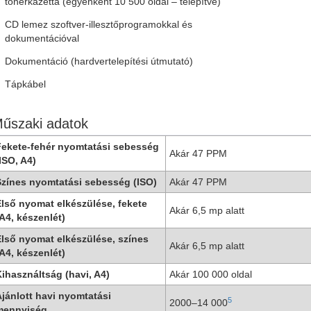
tonerkazetta (egyenként 10 500 oldal – telepítve)
CD lemez szoftver-illesztőprogramokkal és
dokumentációval
Dokumentáció (hardvertelepítési útmutató)
Tápkábel
űszaki adatok
ekete-fehér nyomtatási sebesség
Akár 47 PPM
ISO, A4)
zínes nyomtatási sebesség (ISO)
Akár 47 PPM
lső nyomat elkészülése, fekete
Akár 6,5 mp alatt
A4, készenlét)
lső nyomat elkészülése, színes
Akár 6,5 mp alatt
A4, készenlét)
ihasználtság (havi, A4)
Akár 100 000 oldal
jánlott havi nyomtatási
5
2000–14 000
mennyiség