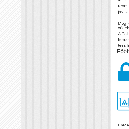
rends
javítj
Még t
védel
A Col
hordo
tesz l
Főbb
Erede