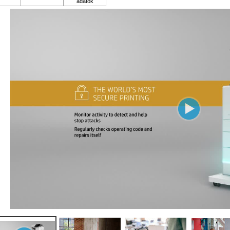
ső fekete nyomat elkészítési ideje (mp)
6.5
ső színes nyomat elkészítési ideje (mp)
6.5
pírkapacitás
550
lbontás (dpi)
1200x1200
pírsúly g/m2
220
vi terhelhetőség (oldal/hó)
8000
kennelés
i
meg (kg)
76.3
retek (ma x szé x mé mm)
658x510x555