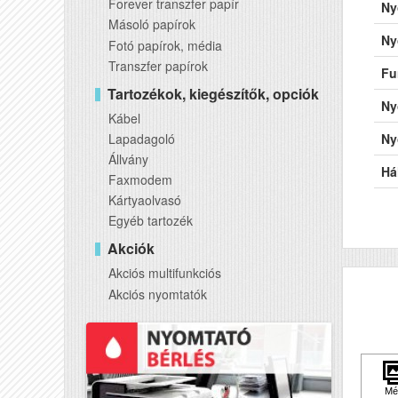
Forever transzfer papír
Ny
Másoló papírok
Ny
Fotó papírok, média
Transzfer papírok
Fu
Tartozékok, kiegészítők, opciók
Ny
Kábel
Lapadagoló
Ny
Állvány
Há
Faxmodem
Kártyaolvasó
Wi
Egyéb tartozék
US
Akciók
Ké
Akciós multifunkciós
Akciós nyomtatók
AD
DA
RA