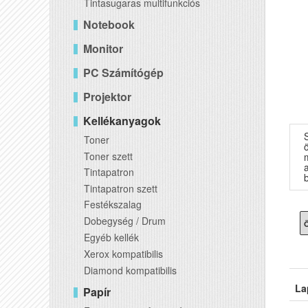
Tintasugaras multifunkciós
Notebook
Monitor
PC Számítógép
Projektor
Kellékanyagok
Toner
Toner szett
a
Tintapatron
b
Tintapatron szett
Festékszalag
Dobegység / Drum
Ö
Egyéb kellék
Xerox kompatibilis
Diamond kompatibilis
La
Papír