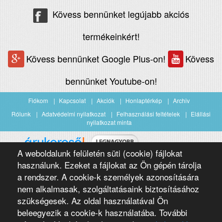
Kövess bennünket legújabb akciós
termékeinkért!
Kövess bennünket Google Plus-on!
Kövess
bennünket Youtube-on!
Fiókom
Kapcsolat
Akciók
Honlaptérkép
Archiv
Rólunk
Adatvédelmi nyilatkozat
Felhasználási feltételek
Elállási
nyilatkozat minta
A weboldalunk felületén süti (cookie) fájlokat
Árukereső.hu
használunk. Ezeket a fájlokat az Ön gépén tárolja
a rendszer. A cookie-k személyek azonosítására
nem alkalmasak, szolgáltatásaink biztosításához
szükségesek. Az oldal használatával Ön
beleegyezik a cookie-k használatába. További