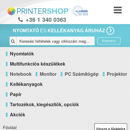
+36 1 340 0363
NYOMTATÓ
ÉS
KELLÉKANYAG ÁRUHÁZ
Eredmény
Nyomtatók
Multifunkciós készülékek
Notebook
Monitor
PC Számítógép
Projektor
Kellékanyagok
Papír
Tartozékok, kiegészítők, opciók
Akciók
Főoldal
Vissza a főoldalra