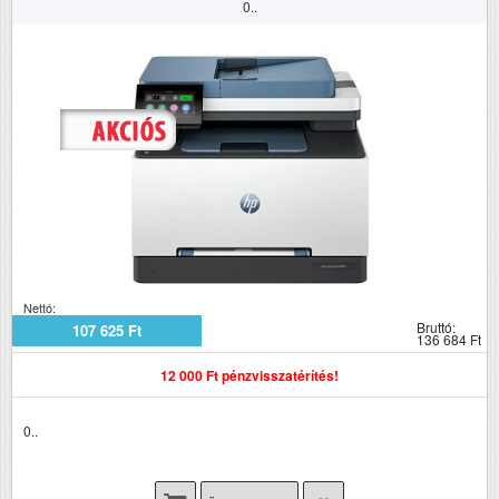
0..
Nettó:
Bruttó:
107 625 Ft
136 684 Ft
12 000 Ft pénzvisszatérítés!
0..