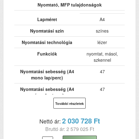
Nyomtató, MFP tulajdonságok
Lapméret
A4
Nyomtatási szín
színes
Nyomtatási technológia
lézer
Funkciók
nyomtat, másol,
szkennel
Nyomtatási sebesség (A4
47
mono lap/perc)
Nyomtatási sebesség (A4
47
színes lap/perc)
További részletek
Hálózat
Igen
Wi-Fi
Nem
2 030 728 Ft
Nettó ár:
Bruttó ár: 2 579 025 Ft
USB
Igen