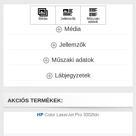
Méretek (ma x szé x mé mm)
1519x856x760
Média
Jellemzők
Műszaki adatok
Lábjegyzetek
AKCIÓS TERMÉKEK:
HP
Color LaserJet Pro 3302fdn