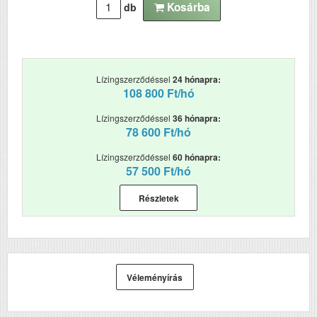
Kétoldalas, duplex
Igen
Kosárba
db
nyomtatás
ADF (automatikus
Igen
lapolvasó)
Lízingszerződéssel
24 hónapra:
DADF (automatikus
Nem
108 800 Ft/hó
kétoldalas lapolvasás)
Lízingszerződéssel
36 hónapra:
RAM (MB)
1536
78 600 Ft/hó
Papírkapacitás
100
Lízingszerződéssel
60 hónapra:
57 500 Ft/hó
Felbontás (dpi)
1200x1200
Részletek
Papírsúly g/m2
220
Havi terhelhetőség
8000
(oldal/hó)
Szkennelés
i
Véleményírás
Tömeg (kg)
61.5