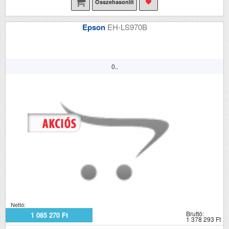
Összehasonlít
Epson
EH-LS970B
0..
Nettó:
Bruttó:
1 085 270 Ft
1 378 293 Ft