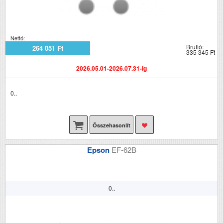
Nettó:
Bruttó:
264 051 Ft
335 345 Ft
2026.05.01-2026.07.31-ig
0..
Összehasonlít
Epson
EF-62B
0..