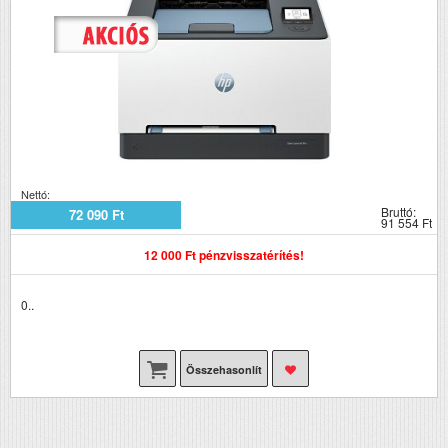
Nettó:
Bruttó:
72 090 Ft
91 554 Ft
12 000 Ft pénzvisszatérítés!
0..
Összehasonlít