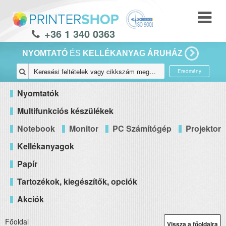
+36 1 340 0363
NYOMTATÓ
ÉS
KELLÉKANYAG ÁRUHÁZ
Eredmény
Nyomtatók
Multifunkciós készülékek
Notebook
Monitor
PC Számítógép
Projektor
Kellékanyagok
Papír
Tartozékok, kiegészítők, opciók
Akciók
Főoldal
Vissza a főoldalra