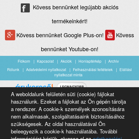
Kövess bennünket legújabb akciós
termékeinkért!
Kövess bennünket Google Plus-on!
Kövess
bennünket Youtube-on!
Fiókom
Kapcsolat
Akciók
Honlaptérkép
Archiv
Rólunk
Adatvédelmi nyilatkozat
Felhasználási feltételek
Elállási
nyilatkozat minta
A weboldalunk felületén süti (cookie) fájlokat
Árukereső.hu
használunk. Ezeket a fájlokat az Ön gépén tárolja
a rendszer. A cookie-k személyek azonosítására
nem alkalmasak, szolgáltatásaink biztosításához
szükségesek. Az oldal használatával Ön
beleegyezik a cookie-k használatába. További
információért kérjük, olvassa el az
adatkezelési