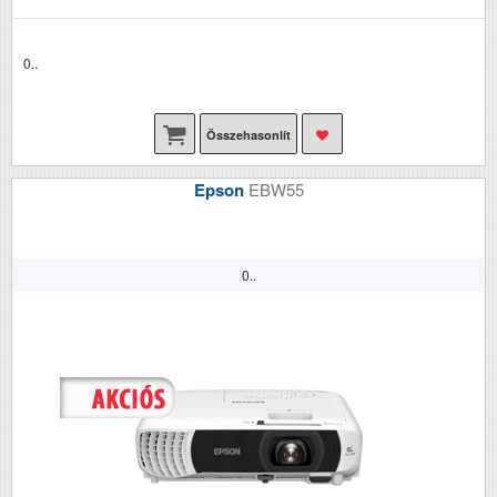
0..
Összehasonlít
Epson
EBW55
0..