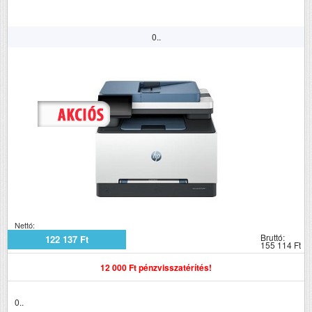
Papírsúly g/m2
60-200
Havi terhelhetőség
6000
0..
(oldal/hó)
Szkennelés
n
Tömeg (kg)
26.8
Méretek (ma x szé x mé mm)
313x441x486
Megjegyzés
Opcionálisan
rendelhető hozzá
plusz papírtálca
Nettó:
Bruttó:
122 137 Ft
155 114 Ft
12 000 Ft pénzvisszatérítés!
0..