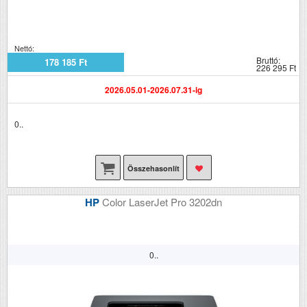
Nettó:
Bruttó:
178 185 Ft
226 295 Ft
2026.05.01-2026.07.31-ig
0..
Összehasonlít
HP
Color LaserJet Pro 3202dn
0..