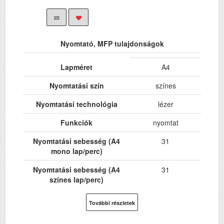
Nyomtató, MFP tulajdonságok
Lapméret
A4
Nyomtatási szín
színes
Nyomtatási technológia
lézer
Funkciók
nyomtat
Nyomtatási sebesség (A4
31
mono lap/perc)
Nyomtatási sebesség (A4
31
színes lap/perc)
Hálózat
Igen
További részletek
Wi-Fi
Igen