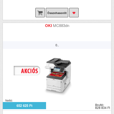
Összehasonlít
OKI
MC883dn
0..
Nettó:
Bruttó:
652 625 Ft
828 834 Ft