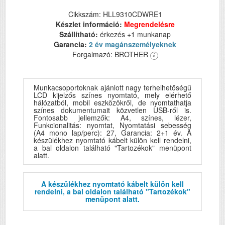
Cikkszám: HLL9310CDWRE1
Készlet információ:
Megrendelésre
Szállítható:
érkezés +1 munkanap
Garancia:
2 év magánszemélyeknek
Forgalmazó: BROTHER
Munkacsoportoknak ajánlott nagy terhelhetőségű
LCD kijelzős színes nyomtató, mely elérhető
hálózatból, mobil eszközökről, de nyomtathatja
színes dokumentumait közvetlen USB-ről is.
Fontosabb jellemzők: A4, színes, lézer,
Funkcionalitás: nyomtat, Nyomtatási sebesség
(A4 mono lap/perc): 27, Garancia: 2+1 év. A
készülékhez nyomtató kábelt külön kell rendelni,
a bal oldalon található "Tartozékok" menüpont
alatt.
A készülékhez nyomtató kábelt külön kell
rendelni, a bal oldalon található "Tartozékok"
menüpont alatt.