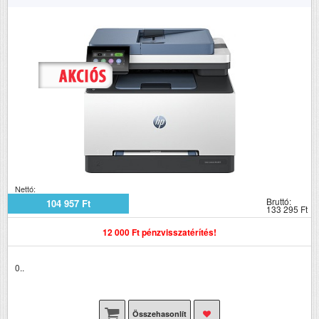
Nettó:
Bruttó:
104 957 Ft
133 295 Ft
12 000 Ft pénzvisszatérítés!
0..
Összehasonlít