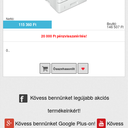
Nettó:
Bruttó:
115 360 Ft
146 507 Ft
20 000 Ft pénzvisszatérítés!
0..
Összehasonlít
Kövess bennünket legújabb akciós
termékeinkért!
Kövess bennünket Google Plus-on!
Kövess