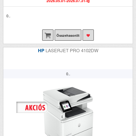
2026.05.01-2026.07.31-ig
0..
Összehasonlít
HP
LASERJET PRO 4102DW
0..