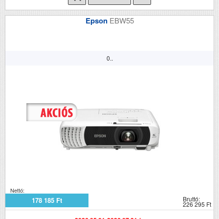
Epson
EBW55
0..
Nettó:
Bruttó:
178 185 Ft
226 295 Ft