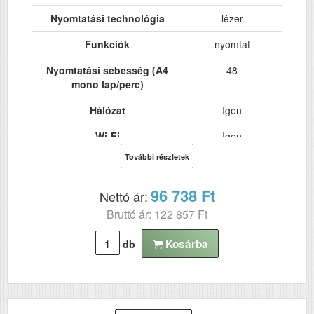
Nyomtatási technológia
lézer
Funkciók
nyomtat
Nyomtatási sebesség (A4
48
mono lap/perc)
Hálózat
Igen
Wi-Fi
Igen
További részletek
USB
Igen
Kétoldalas, duplex
Igen
96 738 Ft
Nettó ár:
nyomtatás
Bruttó ár: 122 857 Ft
ADF (automatikus
Nem
lapolvasó)
Kosárba
db
DADF (automatikus
Nem
kétoldalas lapolvasás)
RAM (MB)
256