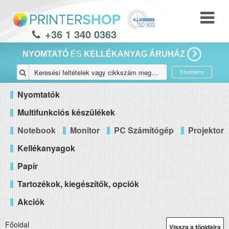
+36 1 340 0363
NYOMTATÓ
ÉS
KELLÉKANYAG ÁRUHÁZ
Eredmény
Nyomtatók
Multifunkciós készülékek
Notebook
Monitor
PC Számítógép
Projektor
Kellékanyagok
Papír
Tartozékok, kiegészítők, opciók
Akciók
Főoldal
Vissza a főoldalra