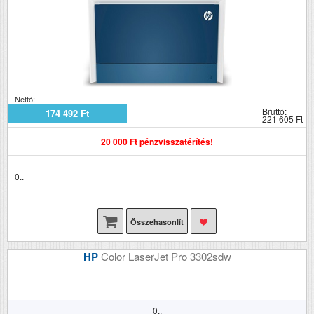
Nettó:
Bruttó:
174 492 Ft
221 605 Ft
20 000 Ft pénzvisszatérítés!
0..
Összehasonlít
HP
Color LaserJet Pro 3302sdw
0..