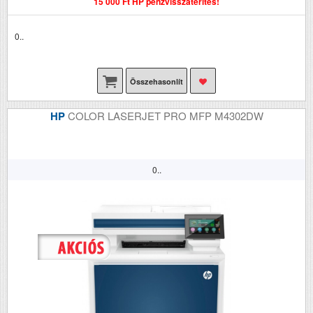
15 000 Ft HP pénzvisszatérítés!
0..
Összehasonlít
HP
COLOR LASERJET PRO MFP M4302DW
0..