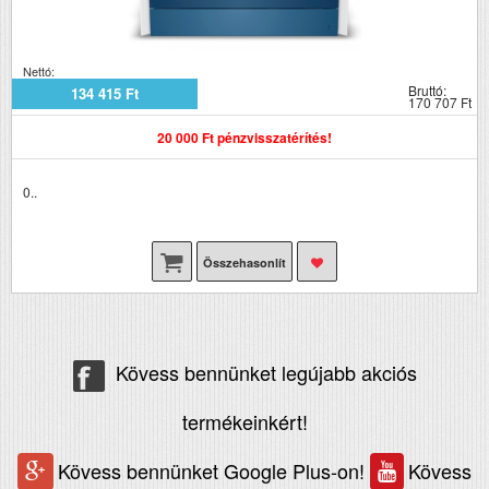
Nettó:
Bruttó:
134 415 Ft
170 707 Ft
20 000 Ft pénzvisszatérítés!
0..
Összehasonlít
Kövess bennünket legújabb akciós
termékeinkért!
Kövess bennünket Google Plus-on!
Kövess