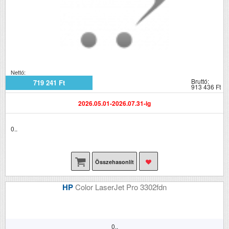
Nettó:
Bruttó:
719 241 Ft
913 436 Ft
2026.05.01-2026.07.31-ig
0..
Összehasonlít
HP
Color LaserJet Pro 3302fdn
0..