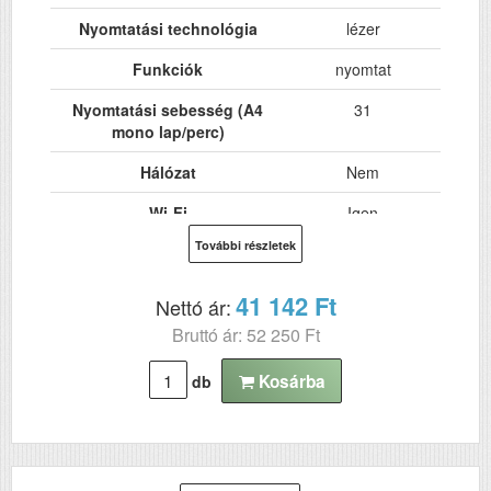
Nyomtatási technológia
lézer
Funkciók
nyomtat
Nyomtatási sebesség (A4
31
mono lap/perc)
Hálózat
Nem
Wi-Fi
Igen
További részletek
USB
Igen
Kétoldalas, duplex
Igen
41 142 Ft
Nettó ár:
nyomtatás
Bruttó ár: 52 250 Ft
ADF (automatikus
Nem
lapolvasó)
Kosárba
db
DADF (automatikus
Nem
kétoldalas lapolvasás)
RAM (MB)
64