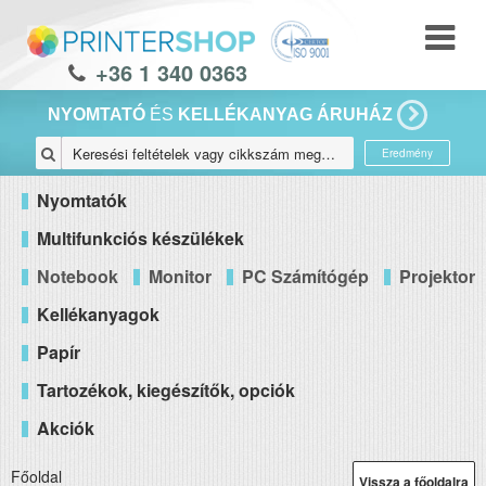
+36 1 340 0363
NYOMTATÓ
ÉS
KELLÉKANYAG ÁRUHÁZ
Eredmény
Nyomtatók
Multifunkciós készülékek
Notebook
Monitor
PC Számítógép
Projektor
Kellékanyagok
Papír
Tartozékok, kiegészítők, opciók
Akciók
Főoldal
Vissza a főoldalra