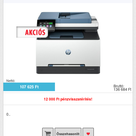
Nettó:
Bruttó:
107 625 Ft
136 684 Ft
12 000 Ft pénzvisszatérítés!
0..
Összehasonlít