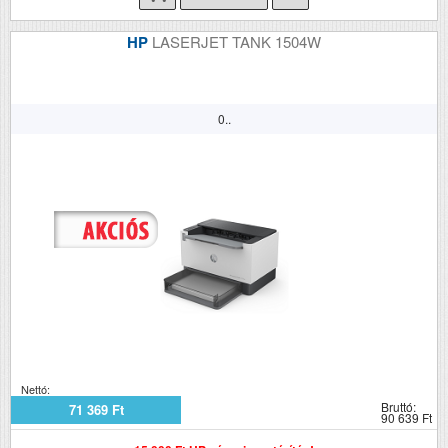
HP
LASERJET TANK 1504W
0..
Nettó:
Bruttó:
71 369 Ft
90 639 Ft