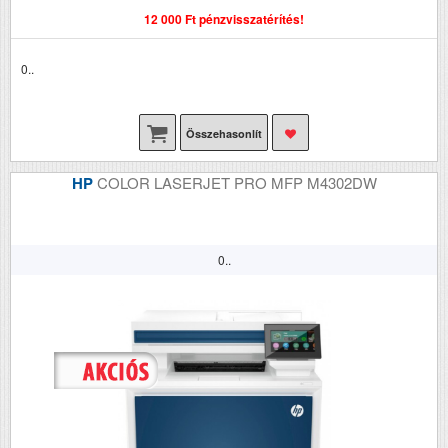
12 000 Ft pénzvisszatérítés!
0..
Összehasonlít
HP
COLOR LASERJET PRO MFP M4302DW
0..