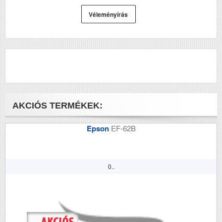
Véleményírás
AKCIÓS TERMÉKEK:
Epson
EF-62B
0..