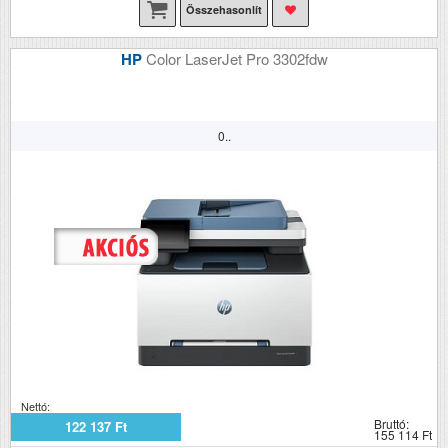
Összehasonlít
HP
Color LaserJet Pro 3302fdw
0..
Nettó:
Bruttó:
122 137 Ft
155 114 Ft