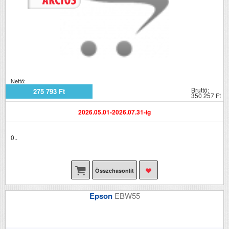
Nettó:
Bruttó:
275 793 Ft
350 257 Ft
2026.05.01-2026.07.31-ig
0..
Összehasonlít
Epson
EBW55