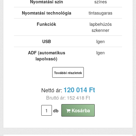
Nyomtatási szín
színes
Nyomtatási technológia
tintasugaras
Funkciók
lapbehúzós
szkenner
USB
Igen
ADF (automatikus
Igen
lapolvasó)
Felbontás (dpi)
600x600
További részletek
Papírsúly g/m2
60-209
120 014 Ft
Nettó ár:
Havi terhelhetőség
30000
Bruttó ár: 152 418 Ft
(oldal/hó)
Szkennelés
Igen
Kosárba
db
Tömeg (kg)
3
Méretek (ma x szé x mé mm)
220x300x156