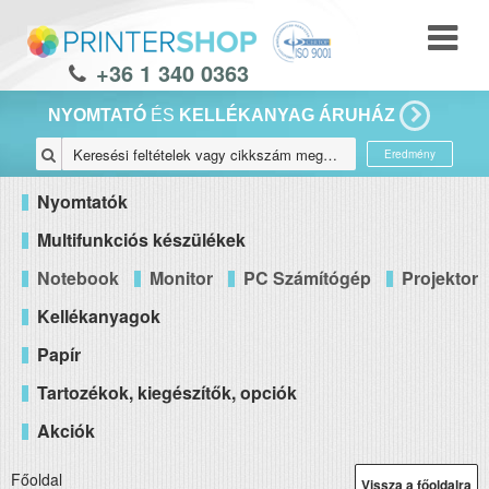
+36 1 340 0363
NYOMTATÓ
ÉS
KELLÉKANYAG ÁRUHÁZ
Eredmény
Nyomtatók
Multifunkciós készülékek
Notebook
Monitor
PC Számítógép
Projektor
Kellékanyagok
Papír
Tartozékok, kiegészítők, opciók
Akciók
Főoldal
Vissza a főoldalra