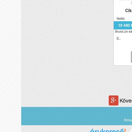
Ci
Nettó:
19 440 
Bruttó:24 68
0..
Köve
Rólu