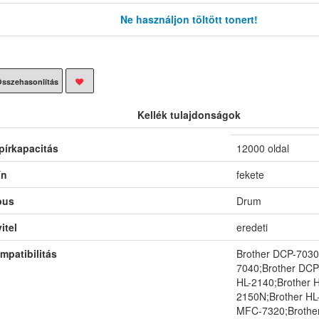
Ne használjon töltött tonert!
sszehasonlítás
Kellék tulajdonságok
pírkapacitás
12000 oldal
ín
fekete
pus
Drum
itel
eredeti
mpatibilitás
Brother DCP-7030
7040;Brother DCP
HL-2140;Brother H
2150N;Brother HL
MFC-7320;Brothe