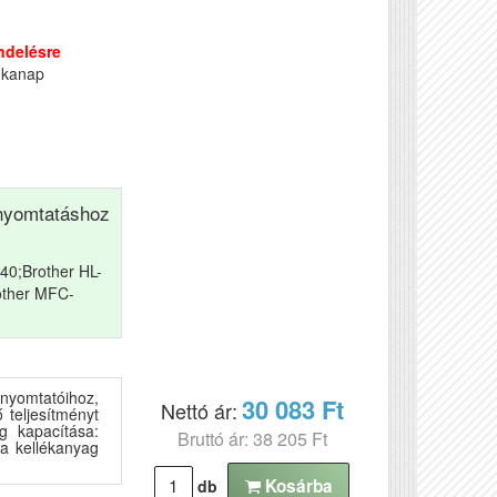
ndelésre
nkanap
yomtatáshoz
40;Brother HL-
other MFC-
yomtatóihoz,
30 083 Ft
Nettó ár:
teljesítményt
g kapacítása:
Bruttó ár: 38 205 Ft
a kellékanyag
Kosárba
db