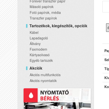
Forever transzfer papír
Másoló papírok
Fotó papírok, média
Transzfer papírok
Tartozékok, kiegészítők, opciók
Ö
Kábel
Lapadagoló
Állvány
Faxmodem
Pa
Kártyaolvasó
Sz
Egyéb tartozék
Akciók
Tí
Akciós multifunkciós
Kiv
Akciós nyomtatók
Ko