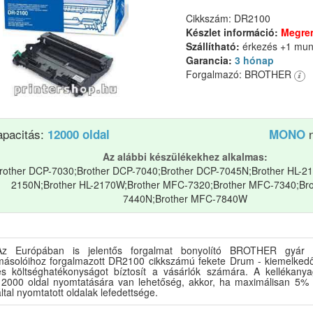
Cikkszám: DR2100
Készlet információ:
Megre
Szállítható:
érkezés +1 mu
Garancia:
3 hónap
Forgalmazó: BROTHER
apacitás:
n
12000 oldal
MONO
Az alábbi készülékekhez alkalmas:
rother DCP-7030;Brother DCP-7040;Brother DCP-7045N;Brother HL-21
2150N;Brother HL-2170W;Brother MFC-7320;Brother MFC-7340;Br
7440N;Brother MFC-7840W
Az Európában is jelentős forgalmat bonyolító BROTHER gyár n
másolóihoz forgalmazott DR2100 cikkszámú fekete Drum - kiemelkedő 
és költséghatékonyságot bíztosít a vásárlók számára. A kellékanya
12000 oldal nyomtatására van lehetőség, akkor, ha maximálisan 5% 
ltal nyomtatott oldalak lefedettsége.