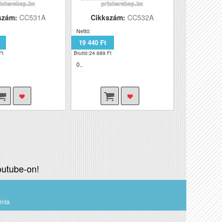
szám:
CC531A
Cikkszám:
CC532A
Nettó:
19 440 Ft
Ft
Bruttó:24 689 Ft
0..
utube-on!
inta