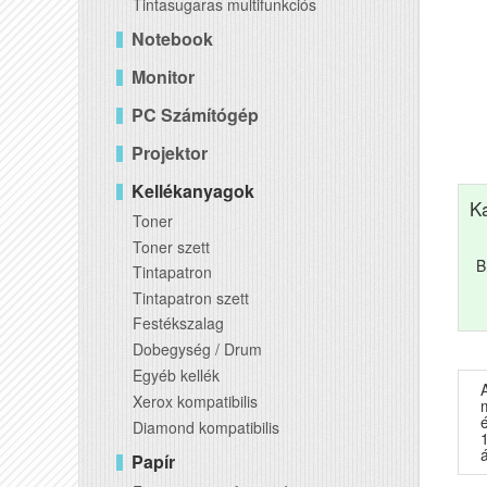
Tintasugaras multifunkciós
Notebook
Monitor
PC Számítógép
Projektor
Kellékanyagok
K
Toner
Toner szett
B
Tintapatron
Tintapatron szett
Festékszalag
Dobegység / Drum
Egyéb kellék
Xerox kompatibilis
Diamond kompatibilis
á
Papír