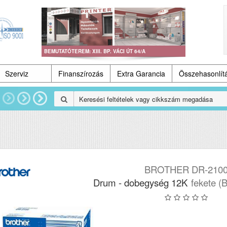
BEMUTATÓTEREM: XIII. BP. VÁCI ÚT 64/A
Szerviz
Finanszírozás
Extra Garancia
Összehasonlít
BROTHER DR-210
Drum - dobegység 12K
fekete (B