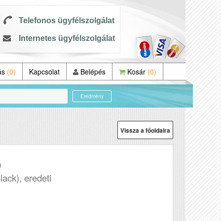
Telefonos ügyfélszolgálat
Internetes ügyfélszolgálat
ás
(0)
Kapcsolat
Belépés
Kosár
(0)
Eredmény
Vissza a főoldalra
0
lack), eredeti