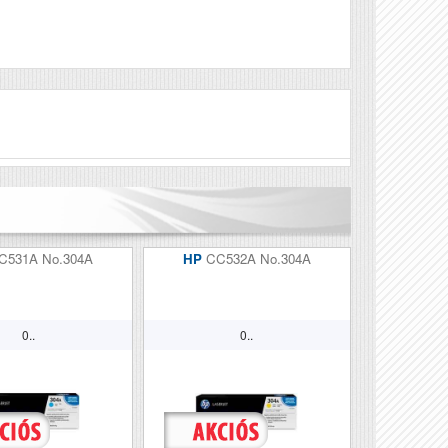
-7440N;Brother
Véleményírás
C531A No.304A
HP
CC532A No.304A
0..
0..