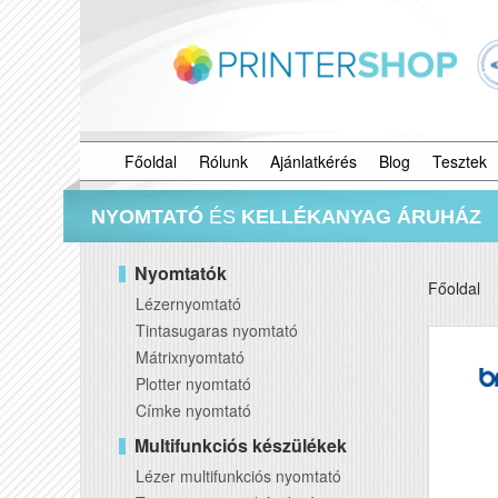
Főoldal
Rólunk
Ajánlatkérés
Blog
Tesztek
NYOMTATÓ
ÉS
KELLÉKANYAG ÁRUHÁZ
Nyomtatók
Főoldal
Lézernyomtató
Tintasugaras nyomtató
Mátrixnyomtató
Plotter nyomtató
Címke nyomtató
Multifunkciós készülékek
Lézer multifunkciós nyomtató