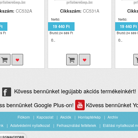
kkszám:
CC532A
Cikkszám:
CC531A
Cikk
Nettó:
Nettó:
Ft
19 440 Ft
19 440 Ft
9 Ft
Bruttó:24 689 Ft
Bruttó:24 689 
0..
0..
Kövess bennünket legújabb akciós termékeinkért!
ss bennünket Google Plus-on!
Kövess bennünket Yo
Fiókom
Kapcsolat
Akciók
Honlaptérkép
Archiv
nk
Adatvédelmi nyilatkozat
Felhasználási feltételek
Elállási nyilatkozat m