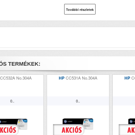
7340;Brother MFC
MFC-7840W
További részletek
ÓS TERMÉKEK:
CC532A No.304A
HP
CC531A No.304A
HP
C
0..
0..