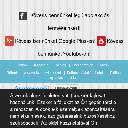
Kövess bennünket legújabb akciós
termékeinkért!
Kövess bennünket Google Plus-on!
Kövess
bennünket Youtube-on!
Fiókom
Kapcsolat
Akciók
Honlaptérkép
Archiv
Rólunk
Adatvédelmi nyilatkozat
Felhasználási feltételek
Elállási
nyilatkozat minta
A weboldalunk felületén süti (cookie) fájlokat
Árukereső.hu
használunk. Ezeket a fájlokat az Ön gépén tárolja
a rendszer. A cookie-k személyek azonosítására
nem alkalmasak, szolgáltatásaink biztosításához
szükségesek. Az oldal használatával Ön