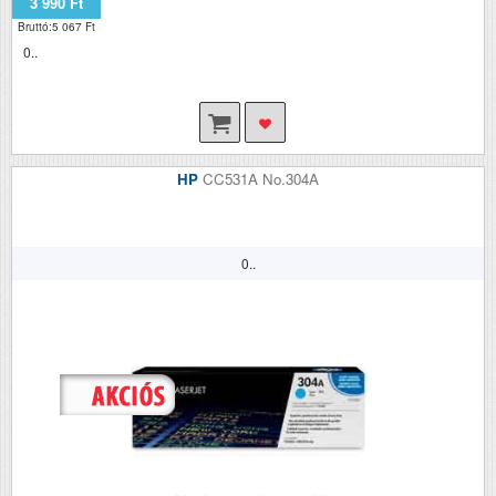
3 990 Ft
Bruttó:5 067 Ft
0..
HP
CC531A No.304A
0..