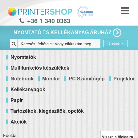
+36 1 340 0363
NYOMTATÓ
ÉS
KELLÉKANYAG ÁRUHÁZ
Eredmény
Nyomtatók
Multifunkciós készülékek
Notebook
Monitor
PC Számítógép
Projektor
Kellékanyagok
Papír
Tartozékok, kiegészítők, opciók
Akciók
Főoldal
Vissza a főoldalra