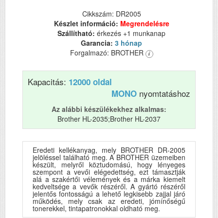
Cikkszám: DR2005
Készlet információ:
Megrendelésre
Szállítható:
érkezés +1 munkanap
Garancia:
3 hónap
Forgalmazó: BROTHER
Kapacitás:
12000 oldal
nyomtatáshoz
MONO
Az alábbi készülékekhez alkalmas:
Brother HL-2035;Brother HL-2037
Eredeti kellékanyag, mely BROTHER DR-2005
jelöléssel található meg. A BROTHER üzemeiben
készült, melyről köztudomású, hogy lényeges
szempont a vevői elégedettség, ezt támasztják
alá a szakértői vélemények és a márka kiemelt
kedveltsége a vevők részéről. A gyártó részéről
jelentős fontosságú a lehető legkisebb zajjal járó
működés, mely csak az eredeti, jómínőségű
tonerekkel, tintapatronokkal oldható meg.