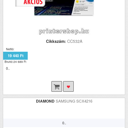
Cikkszám:
CC532A
Nettó:
19 440 Ft
Bruttó:24 689 Ft
0..
DIAMOND
SAMSUNG SCX4216
0..