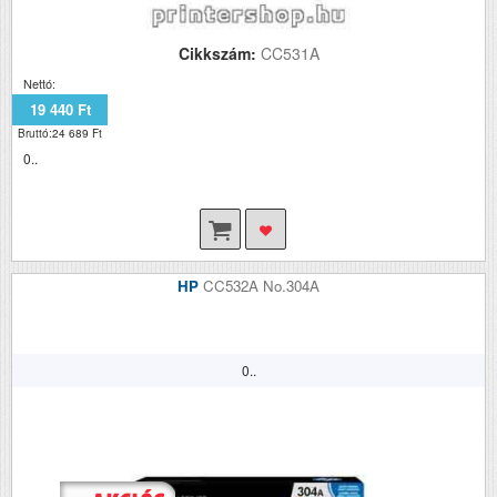
Cikkszám:
CC531A
Nettó:
19 440 Ft
Bruttó:24 689 Ft
0..
HP
CC532A No.304A
0..