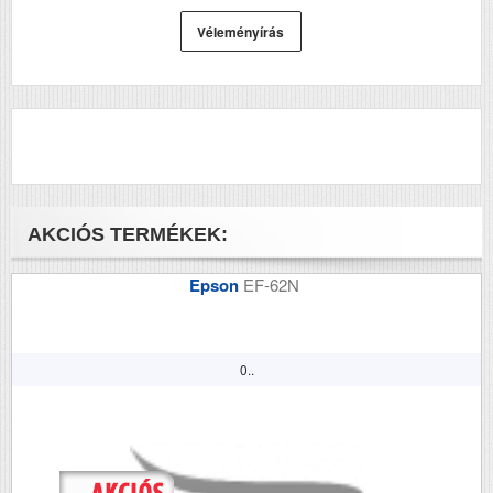
DADF (automatikus
Nem
Véleményírás
kétoldalas lapolvasás)
RAM (MB)
128
Papírkapacitás
150
Felbontás (dpi)
1200x6000
Papírsúly g/m2
300
AKCIÓS TERMÉKEK:
Havi terhelhetőség
1000
(oldal/hó)
Epson
EF-62N
Szkennelés
i
Tömeg (kg)
6.3
0..
Méretek (ma x szé x mé mm)
149x390x343