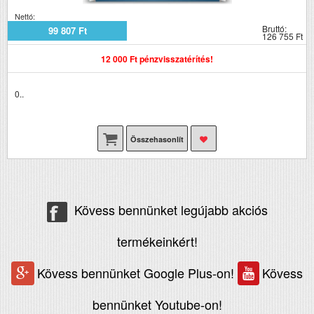
Nettó:
Bruttó:
99 807 Ft
126 755 Ft
12 000 Ft pénzvisszatérítés!
0..
Összehasonlít
Kövess bennünket legújabb akciós
termékeinkért!
Kövess bennünket Google Plus-on!
Kövess
bennünket Youtube-on!