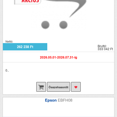
Nettó:
Bruttó:
262 238 Ft
333 042 Ft
2026.05.01-2026.07.31-ig
0..
Összehasonlít
Epson
EBFH08