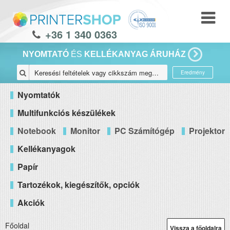
+36 1 340 0363
NYOMTATÓ
ÉS
KELLÉKANYAG ÁRUHÁZ
Eredmény
Nyomtatók
Multifunkciós készülékek
Notebook
Monitor
PC Számítógép
Projektor
Kellékanyagok
Papír
Tartozékok, kiegészítők, opciók
Akciók
Főoldal
Vissza a főoldalra