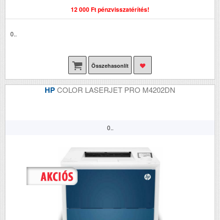
12 000 Ft pénzvisszatérítés!
0..
Összehasonlít
HP
COLOR LASERJET PRO M4202DN
0..