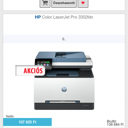
Összehasonlít
HP
Color LaserJet Pro 3302fdn
0..
Nettó:
Bruttó:
107 625 Ft
136 684 Ft