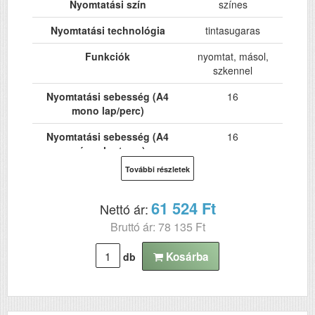
Nyomtatási szín
színes
Nyomtatási technológia
tintasugaras
Funkciók
nyomtat, másol,
szkennel
Nyomtatási sebesség (A4
16
mono lap/perc)
Nyomtatási sebesség (A4
16
színes lap/perc)
További részletek
Hálózat
Nem
Wi-Fi
Igen
61 524 Ft
Nettó ár:
Bruttó ár: 78 135 Ft
USB
Igen
Kétoldalas, duplex
Nem
Kosárba
db
nyomtatás
ADF (automatikus
Nem
lapolvasó)