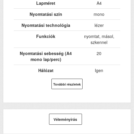
Lapméret
A4
Nyomtatási szín
mono
Nyomtatási technológia
lézer
Funkciók
nyomtat, másol,
szkennel
Nyomtatási sebesség (A4
20
mono lap/perc)
Hálózat
Igen
Wi-Fi
Igen
További részletek
USB
Igen
Kétoldalas, duplex
Nem
nyomtatás
Véleményírás
ADF (automatikus
Nem
lapolvasó)