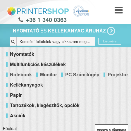
+36 1 340 0363
NYOMTATÓ
ÉS
KELLÉKANYAG ÁRUHÁZ
Eredmény
Nyomtatók
Multifunkciós készülékek
Notebook
Monitor
PC Számítógép
Projektor
Kellékanyagok
Papír
Tartozékok, kiegészítők, opciók
Akciók
Főoldal
Vissza a főoldalra