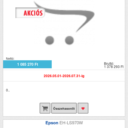
Nettó:
Bruttó:
1 085 270 Ft
1 378 293 Ft
2026.05.01-2026.07.31-ig
0..
Összehasonlít
Epson
EH-LS970W