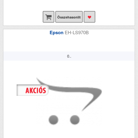
Összehasonlít
Epson
EH-LS970B
0..